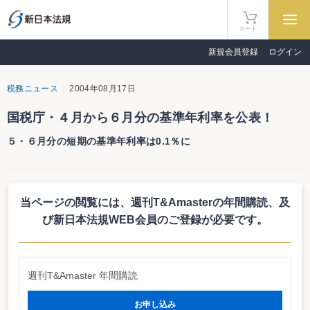
カート
新規会員登録
ログイン
税務ニュース
2004年08月17日
国税庁・４月から６月分の基準年利率を公表！
５・６月分の短期の基準年利率は0.1％に
国税庁は８月17日、「平成16年分の基準年利率について」の一部改正につい
て(法令解釈通達)を公表した（７月28日付け）。今回は、４月分から６月分の
基準年利率が定められている。５、６月分の短期の基準年利率については、
当ページの閲覧には、週刊T&Amasterの年間購読、
及
「0.1％」となっている。
従来、基準年利率については、3.0％であったが、現在は、短期、中期、長
び新日本法規WEB会員のご登録が必要です。
期に区分し、各月ごとに定めることとされている。
http://www.nta.go.jp/category/tutatu/kobetu/zaisan/kaisei8.htm
週刊T&Amaster 年間購読
お申し込み