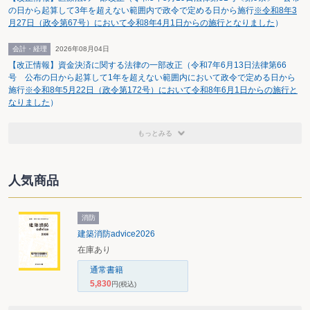
の日から起算して3年を超えない範囲内で政令で定める日から施行
※令和8年3
月27日（政令第67号）において令和8年4月1日からの施行となりました
）
会計・経理
2026年08月04日
【改正情報】資金決済に関する法律の一部改正（令和7年6月13日法律第66
号 公布の日から起算して1年を超えない範囲内において政令で定める日から
施行
※令和8年5月22日（政令第172号）において令和8年6月1日からの施行と
なりました
）
もっとみる
人気商品
消防
建築消防advice2026
在庫あり
通常書籍
5,830
円
(税込)