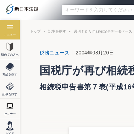
トップ
記事を探す
週刊Ｔ＆Ａ master記事データベース
メニュー
税務ニュース
2004年08月20日
初めての方へ
国税庁が再び相続
商品を探す
相続税申告書第７表(平成1
記事を探す
セミナー
国税庁は、８月６日から同庁ホームページ
のも同様）相続税の申告書（平成16年分以
すでに、「相続税申告書第６表（平成16年
ガイド