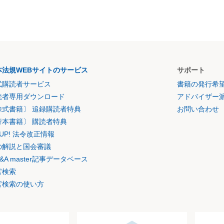
本法規WEBサイトのサービス
サポート
式購読者サービス
書籍の発行希
読者専用ダウンロード
アドバイザー
除式書籍〕 追録購読者特典
お問い合わせ
行本書籍〕 購読者特典
K UP! 法令改正情報
の解説と国会審議
&A master記事データベース
官検索
官検索の使い方