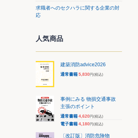
求職者へのセクハラに関する企業の対
応
人気商品
建築消防advice2026
通常書籍
5,830
円
(税込)
事例にみる 物損交通事故
主張のポイント
通常書籍
4,620
円
(税込)
電子書籍
4,180
円
(税込)
〔改訂版〕消防危険物