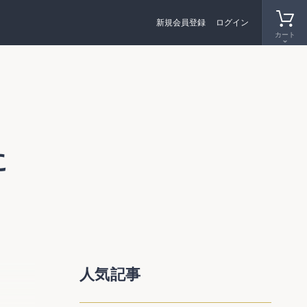
新規会員登録
ログイン
カート
に
いたも
人気記事
なお、
の一部