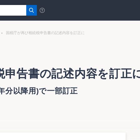
国税庁が再び相続税申告書の記述内容を訂正に
税申告書の記述内容を訂正
6年分以降用)で一部訂正
で公表している（８月17日以前に税務署の窓口等で交付して
降）の記述で、再度、誤りが見つかったことを明らかにした。
分以降用）」及び「第３表・第８表２（修正申告用）」の記述