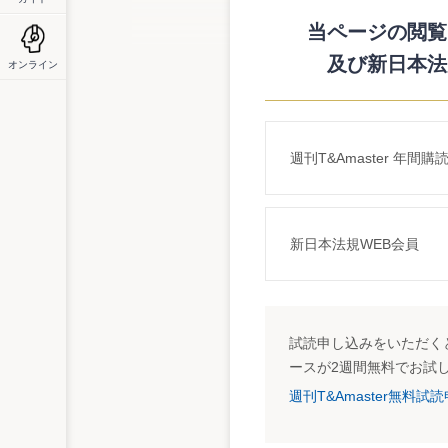
の誤りについては、８月11日に公表されて
当ページの閲覧に
http://www.nta.go.jp/category/yousiki/sisan/
及び新日本法
オンライン
週刊T&Amaster 年間購
新日本法規WEB会員
試読申し込みをいただくと
ースが2週間無料でお試
週刊T&Amaster無料