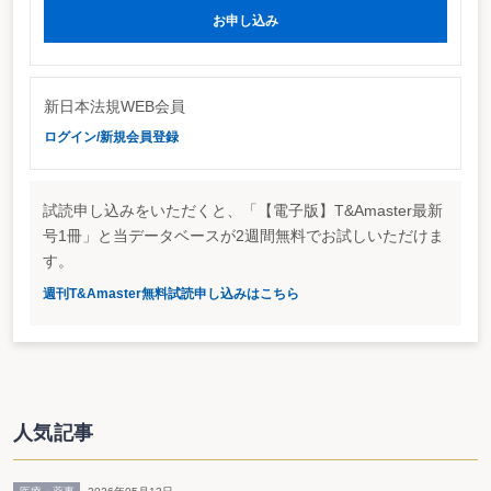
中間報告書（案）では、企業はCSRに取り組むことによって、リスクの低
お申し込み
減、従業員の意欲向上、新商品・サービス市場の開拓、ブランド価値の向上、
優秀な人材の確保等といった効果を得られるとしている。具体的に、企業の
CSRへの取り組みとしては、①経営者による明確な行動方針の確立と従業員の
積極的な参加、②企業内における中核的推進体制の整備と内部統制の確立、③
関係会社、取引企業との一体的取組、④PDCAサイクルを活用した継続的な取
新日本法規WEB会員
組、⑤企業間連携、協力が重要としている。
ログイン/新規会員登録
例えば、上記①については、他社が実施しているからという横並びではな
く、経営者がどのような哲学の下に、どのような具体的取組を行うのかについ
て、明確な方針を企業内外に明示して確立する必要があるとしている。②に関
しては、CSRの取組を有効に発揮させるには、内部統制の仕組みを構築するこ
試読申し込みをいただくと、「【電子版】T&Amaster最新
とが有効であるとし、企業の行動方針が組織全体や従業員の中で共有されてい
ることが重要であるとしている。
号1冊」と当データベースが2週間無料でお試しいただけま
す。
ISOのガイドライン化には対応
その他、日本でも拡大しているSRI（社会的責任投資）については、企業の
週刊T&Amaster無料試読申し込みはこちら
株価や調達金利の面で資金調達に影響を及ぼすことに加え、SRIファンドや評
価・格付機関が企業の行動をチェックすることにより、企業のCSRへの前向き
な取り組みを促進する効果があるとしている。なお、6月に開催されたISOの技
術管理評議会において、ISOが第三者認証を目的としないCSRガイドラインを
策定することが決定されたが、内容等に関して、積極的に対応することが求め
られるとしている（本誌No.74参照）。
CSR
人気記事
企業の社会的責任（Corporate Social Responsibility）の略。中間報告書
（案）では、企業が確立した経営理念に基づいて、社会の健全な発展に寄与す
ることを規定する概念にとどまらず、これを実現するための組織作りを含めた