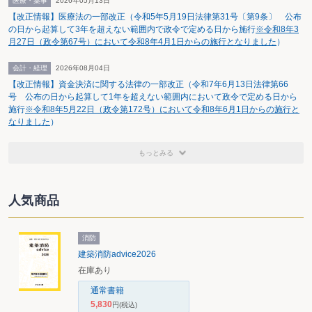
医療・薬事
2026年05月13日
活動の実践、ステークホルダーとのコミュニケーション等の企業行動を意味す
【改正情報】医療法の一部改正（令和5年5月19日法律第31号〔第9条〕 公布
ると説明している。
の日から起算して3年を超えない範囲内で政令で定める日から施行
※令和8年3
月27日（政令第67号）において令和8年4月1日からの施行となりました
）
会計・経理
2026年08月04日
【改正情報】資金決済に関する法律の一部改正（令和7年6月13日法律第66
号 公布の日から起算して1年を超えない範囲内において政令で定める日から
施行
※令和8年5月22日（政令第172号）において令和8年6月1日からの施行と
なりました
）
もっとみる
人気商品
消防
建築消防advice2026
在庫あり
通常書籍
5,830
円
(税込)