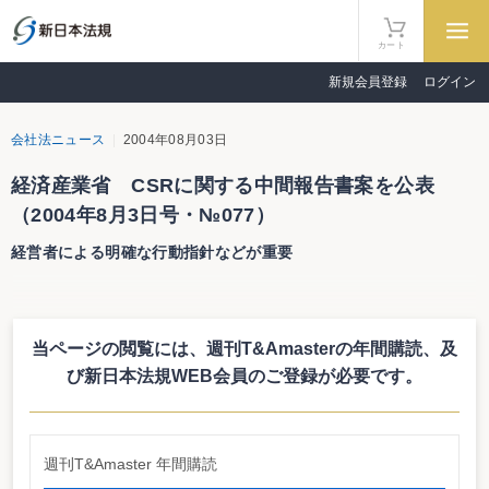
カート
新規会員登録
ログイン
会社法ニュース
2004年08月03日
経済産業省 CSRに関する中間報告書案を公表
（2004年8月3日号・№077）
経営者による明確な行動指針などが重要
経済産業省 CSRに関する中間報告書案を公表
経営者による明確な行動指針などが重要
当ページの閲覧には、週刊T&Amasterの年間購読、
及
経済産業省は7月20日、企業の社会的責任（CSR）に関する懇談会中間報告
書（案）を公表した。日本でもCSRへの取り組みが拡がる中、日本企業の国際
び新日本法規WEB会員のご登録が必要です。
競争力強化、人材育成や資本市場、消費者による積極的な評価を目的とした企
業の積極的なCSRの取り組みを促進するとともに、環境整備が必要との判断か
らまとめたもの。なお、中間報告書（案）は、8月9日までパブリックコメント
を求めた後、8月末には正式決定する予定だ。
週刊T&Amaster 年間購読
内部統制の構築が有効