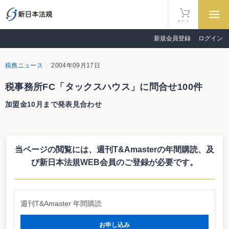
カート
新規会員登録
ログイン
税務ニュース
2004年09月17日
税事務所FC「タックスハウス」に問合せ100件
加盟金10月まで発表見合わせ
記帳代行業や中小企業・ISO支援コンサルティング事業などを手がける株式
会社エフアンドエムが、今年7月に「TAXHOUSE」第１号店をオープンさせた
のは既報のとおり。第１号店のオープンに伴うプレスリリース（7月21日）以
当ページの閲覧には、週刊T&Amasterの年間購読、
及
後、F&Mには、「タックスハウスへの加盟金はいくら？」などの問い合わせが
100件を超える勢いで寄せられていることが本誌の取材により明らかになっ
び新日本法規WEB会員のご登録が必要です。
た。これに伴い、急遽、税理士などの実務家20人程度に対し、個別に、概要な
どについて説明して回ったという。なお、加盟金などの詳細については「ほぼ
決定しているが、IR情報の範疇に当たるため一斉に公表する」として発表を控
えている模様。遅くとも、10月中には公表される見通しだ。
週刊T&Amaster 年間購読
お申し込み