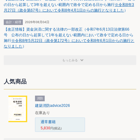
の日から起算して3年を超えない範囲内で政令で定める日から施行
※令和8年3
月27日（政令第67号）において令和8年4月1日からの施行となりました
）
会計・経理
2026年08月04日
【改正情報】資金決済に関する法律の一部改正（令和7年6月13日法律第66
号 公布の日から起算して1年を超えない範囲内において政令で定める日から
施行
※令和8年5月22日（政令第172号）において令和8年6月1日からの施行と
なりました
）
もっとみる
人気商品
消防
建築消防advice2026
在庫あり
通常書籍
5,830
円
(税込)