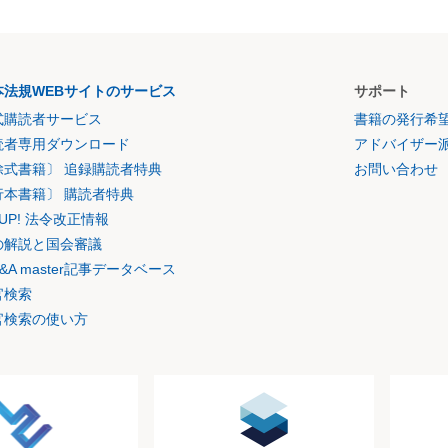
本法規WEBサイトのサービス
サポート
式購読者サービス
書籍の発行希
読者専用ダウンロード
アドバイザー
除式書籍〕 追録購読者特典
お問い合わせ
行本書籍〕 購読者特典
K UP! 法令改正情報
の解説と国会審議
&A master記事データベース
官検索
官検索の使い方