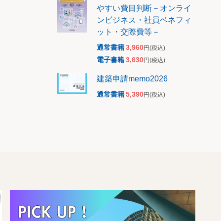
やすい費目判断－オンライ
ンビジネス・社員ベネフィ
ット・交際費等－
通常書籍
3,960
円
(税込)
電子書籍
3,630
円
(税込)
建築申請memo2026
通常書籍
5,390
円
(税込)