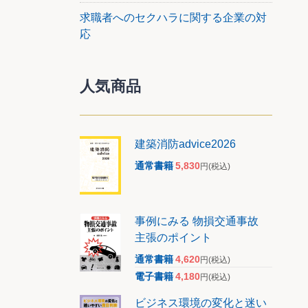
求職者へのセクハラに関する企業の対
応
人気商品
建築消防advice2026
通常書籍
5,830
円
(税込)
事例にみる 物損交通事故
主張のポイント
通常書籍
4,620
円
(税込)
電子書籍
4,180
円
(税込)
ビジネス環境の変化と迷い