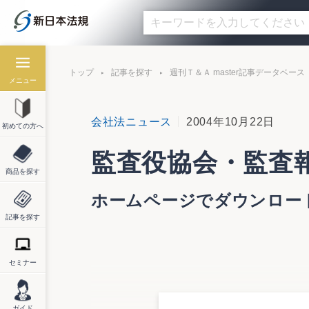
トップ
記事を探す
週刊Ｔ＆Ａ master記事データベース
メニュー
会社法ニュース
2004年10月22日
初めての方へ
監査役協会・監査
商品を探す
ホームページでダウンロー
記事を探す
セミナー
日本監査役協会は監査役が監査報告書を作
これに伴う解説を作成。10月22日に公表
ガイド