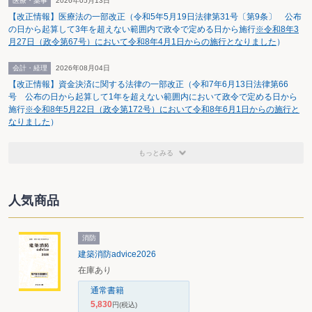
医療・薬事
2026年05月13日
【改正情報】医療法の一部改正（令和5年5月19日法律第31号〔第9条〕 公布
の日から起算して3年を超えない範囲内で政令で定める日から施行
※令和8年3
月27日（政令第67号）において令和8年4月1日からの施行となりました
）
会計・経理
2026年08月04日
【改正情報】資金決済に関する法律の一部改正（令和7年6月13日法律第66
号 公布の日から起算して1年を超えない範囲内において政令で定める日から
施行
※令和8年5月22日（政令第172号）において令和8年6月1日からの施行と
なりました
）
もっとみる
人気商品
消防
建築消防advice2026
在庫あり
通常書籍
5,830
円
(税込)