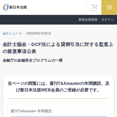
カート
新規会員登録
ログイン
会計ニュース
2003年02月25日
会計士協会・DCF法による貸倒引当に対する監査上
の留意事項公表
金融庁の金融再生プログラムの一環
日本会計士協会は２月２４日付けで、｢銀行等金融機関において貸倒引当金
の計上方法としてキャッシュ・フロー見積法（ＤＣＦ法）が採用されている場
合の監査上の留意事項｣を公表した。これは、銀行がＤＣＦ法により貸倒引当
当ページの閲覧には、週刊T&Amasterの年間購読、
及
金を計上している場合に、銀行等監査特別委員会報告第４号に従って貸倒引当
金の妥当性を判断する上での留意事項として取りまとめたもの。平成１４年１
び新日本法規WEB会員のご登録が必要です。
２月２６日に草案を公開し、コメントを募集していた。
週刊T&Amaster 年間購読