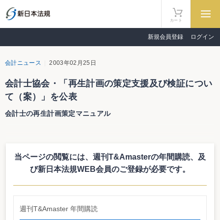
カート
新規会員登録
ログイン
会計ニュース
2003年02月25日
会計士協会・「再生計画の策定支援及び検証につい
て（案）」を公表
会計士の再生計画策定マニュアル
日本公認会計士協会は２月１７日付で、経営研究調査会研究報告公開草案
「再生計画の策定支援及び検証について（中間報告）（案）」を作成・公表し
た。
当ページの閲覧には、週刊T&Amasterの年間購読、
及
この公開草案は、民事再生法等の法的手続による再生等に際し策定される再
生計画に関して、公認会計士が再生計画の策定支援業務並びに検証業務を行う
び新日本法規WEB会員のご登録が必要です。
に際しての留意事項などをとりまとめたもの。
平成１５年４月３０日までコメントを募集している。
週刊T&Amaster 年間購読