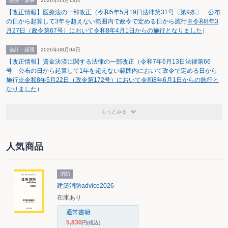
医療・薬事
2026年05月13日
【改正情報】医療法の一部改正（令和5年5月19日法律第31号〔第9条〕 公布
の日から起算して3年を超えない範囲内で政令で定める日から施行
※令和8年3
月27日（政令第67号）において令和8年4月1日からの施行となりました
）
会計・経理
2026年08月04日
【改正情報】資金決済に関する法律の一部改正（令和7年6月13日法律第66
号 公布の日から起算して1年を超えない範囲内において政令で定める日から
施行
※令和8年5月22日（政令第172号）において令和8年6月1日からの施行と
なりました
）
もっとみる
人気商品
消防
建築消防advice2026
在庫あり
通常書籍
5,830
円
(税込)