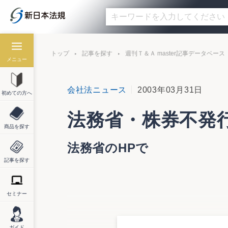
トップ
記事を探す
週刊Ｔ＆Ａ master記事データベース
メニュー
会社法ニュース
2003年03月31日
初めての方へ
法務省・株券不発
商品を探す
法務省のHPで
記事を探す
セミナー
法務省は株券不発行及び電子公告制度に関
トの削減、株式取引決済の迅速化及び株主
時代に対応した低コストの公告方法である
ガイド