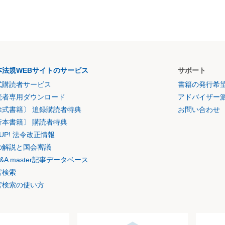
本法規WEBサイトのサービス
サポート
式購読者サービス
書籍の発行希
読者専用ダウンロード
アドバイザー
除式書籍〕 追録購読者特典
お問い合わせ
行本書籍〕 購読者特典
K UP! 法令改正情報
の解説と国会審議
&A master記事データベース
官検索
官検索の使い方