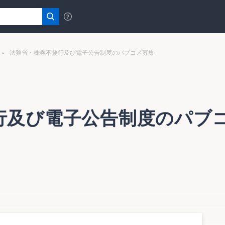
法務省・株券不発行及び電子公告制度のパブコメ募集
行及び電子公告制度のパブ
するパブリック・コメントを募集している。これは、株式発
管理事務の合理化を目的とした株券不発行制度並びにインター
電子公告制度の導入につき、法制審議会会社法部会において審