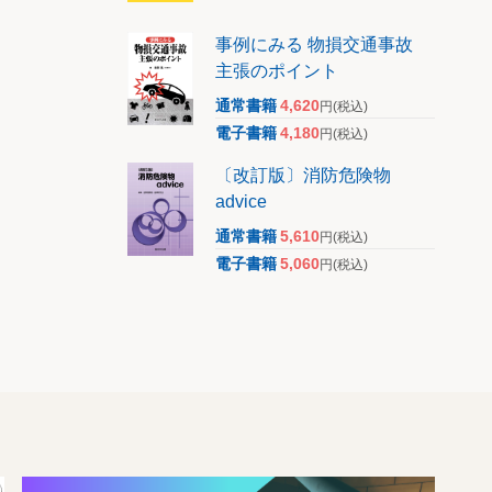
事例にみる 物損交通事故
主張のポイント
通常書籍
4,620
円
(税込)
電子書籍
4,180
円
(税込)
〔改訂版〕消防危険物
advice
通常書籍
5,610
円
(税込)
電子書籍
5,060
円
(税込)