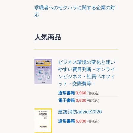
求職者へのセクハラに関する企業の対
応
人気商品
ビジネス環境の変化と迷い
やすい費目判断－オンライ
ンビジネス・社員ベネフィ
ット・交際費等－
通常書籍
3,960
円
(税込)
電子書籍
3,630
円
(税込)
建築消防advice2026
通常書籍
5,830
円
(税込)