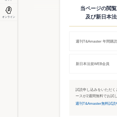
取りまとめた中間試案を公表して，広くパ
意見募集期間は３月３１日（月）から４月
当ページの閲覧に
及び新日本法
オンライン
詳細はこちら
http://www.moj.go.jp/PUBLIC/MINJI31/pub_m
週刊T&Amaster 年間購
新日本法規WEB会員
試読申し込みをいただくと
ースが2週間無料でお試
週刊T&Amaster無料