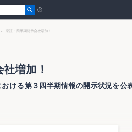
東証・四半期開示会社増加！
会社増加！
における第３四半期情報の開示状況を公
３月期決算会社における第３四半期情報の開示状況」を公表
数は第１四半期の２４０社から２６社増え２６６社と増加し
り、また、証券・商品先物取引業界も９０％の開示と、金融機