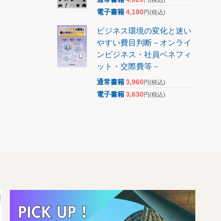
電子書籍
4,180
円
(税込)
ビジネス環境の変化と迷い
やすい費目判断－オンライ
ンビジネス・社員ベネフィ
ット・交際費等－
通常書籍
3,960
円
(税込)
電子書籍
3,630
円
(税込)