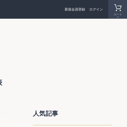
新規会員登録
ログイン
カート
表
した。
人気記事
てい
関の積