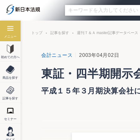
トップ
記事を探す
週刊Ｔ＆Ａ master記事データベース
メニュー
会計ニュース
2003年04月02日
初めての方へ
東証・四半期開示
商品を探す
平成１５年３月期決算会社
記事を探す
セミナー
東京証券取引所は４月２日、「平成１５年
これによると、第３四半期情報の開示会社
る。３月期決算の銀行は全行が開示してお
ガイド