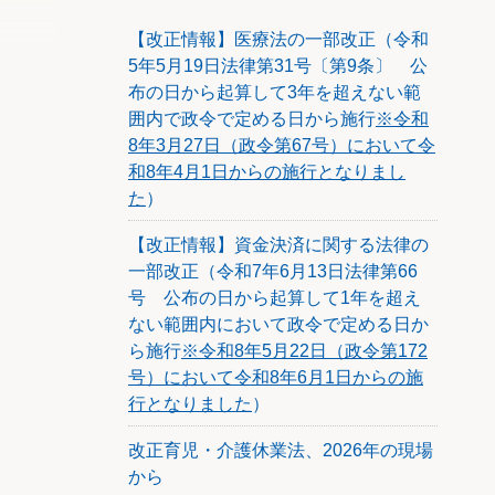
ン（市
【改正情報】医療法の一部改正（令和
ロー計
5年5月19日法律第31号〔第9条〕 公
布の日から起算して3年を超えない範
囲内で政令で定める日から施行
※令和
8年3月27日（政令第67号）において令
和8年4月1日からの施行となりまし
た
）
【改正情報】資金決済に関する法律の
一部改正（令和7年6月13日法律第66
号 公布の日から起算して1年を超え
ない範囲内において政令で定める日か
ら施行
※令和8年5月22日（政令第172
号）において令和8年6月1日からの施
行となりました
）
改正育児・介護休業法、2026年の現場
から