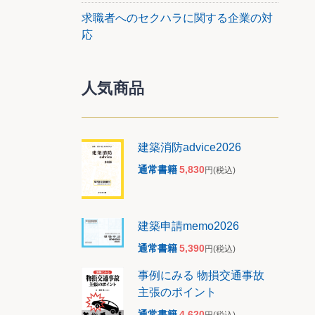
求職者へのセクハラに関する企業の対
応
人気商品
建築消防advice2026
通常書籍
5,830
円
(税込)
建築申請memo2026
通常書籍
5,390
円
(税込)
事例にみる 物損交通事故
主張のポイント
通常書籍
4,620
円
(税込)