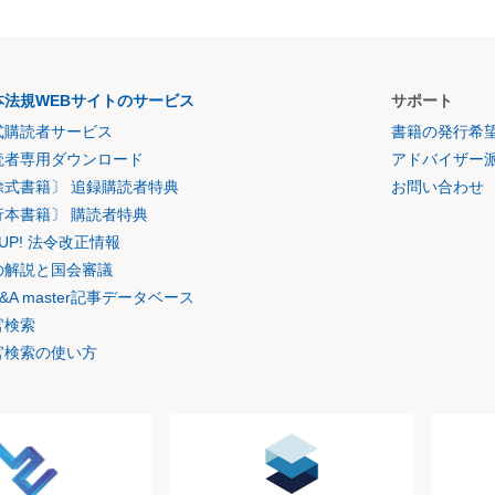
本法規WEBサイトのサービス
サポート
式購読者サービス
書籍の発行希
読者専用ダウンロード
アドバイザー
除式書籍〕 追録購読者特典
お問い合わせ
行本書籍〕 購読者特典
K UP! 法令改正情報
の解説と国会審議
&A master記事データベース
官検索
官検索の使い方