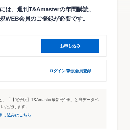
．５日。もっとも早く開示を行った会社は株式会社アドヴァ
は、週刊T&Amasterの年間購読、
社が財務諸表の形式による開示を行っている（キャッシュ・フ
規WEB会員のご登録が必要です。
ある会社は１１．３％に過ぎなかった。
読
お申し込み
ログイン/新規会員登録
、「【電子版】T&Amaster最新号1冊」と当データベ
しいただけます。
試読申し込みはこちら