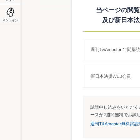
極的な開示姿勢が目立つ。
平均所要日数は第１四半期とほぼ同じ３５
当ページの閲覧に
場第一部）の１月８日。また、約半数の会
及び新日本法
オンライン
算書は４社に１社）。
なお、公認会計士・監査法人による関与が
詳細はこちら
http://www.tse.or.jp/news/200304/030402.pdf
週刊T&Amaster 年間購
新日本法規WEB会員
試読申し込みをいただくと
ースが2週間無料でお試
週刊T&Amaster無料