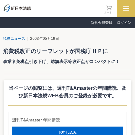
カート
新規会員登録
ログイン
税務ニュース
2003年05月19日
消費税改正のリーフレットが国税庁ＨＰに
事業者免税点引き下げ、総額表示等改正点がコンパクトに！
国税庁は消費税の一部改正に伴うリーフレットを作成した。リーフレットは
国税庁ホームページでもみることができる。
これは、平成１６年４月１にから適用される消費税の改正点につき、一般向
当ページの閲覧には、週刊T&Amasterの年間購読、
及
けにコンパクトにまとめたもの。事業者免税点の引き下げ、簡易課税制度の適
用上限の引き下げ、中間申告の申告・納付回数の改正、総額表示の義務付け等
び新日本法規WEB会員のご登録が必要です。
が簡潔にまとめられている。
詳細はこちら
http://www.nta.go.jp/category/pamph/syouhi/1684/01.htm
週刊T&Amaster 年間購読
お申し込み