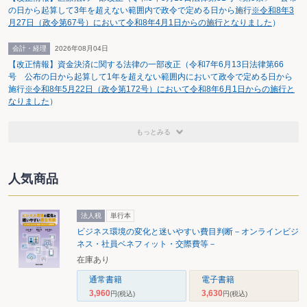
の日から起算して3年を超えない範囲内で政令で定める日から施行
※令和8年3
月27日（政令第67号）において令和8年4月1日からの施行となりました
）
会計・経理
2026年08月04日
【改正情報】資金決済に関する法律の一部改正（令和7年6月13日法律第66
号 公布の日から起算して1年を超えない範囲内において政令で定める日から
施行
※令和8年5月22日（政令第172号）において令和8年6月1日からの施行と
なりました
）
もっとみる
人気商品
法人税
単行本
ビジネス環境の変化と迷いやすい費目判断－オンラインビジ
ネス・社員ベネフィット・交際費等－
在庫あり
通常書籍
電子書籍
3,960
3,630
円
(税込)
円
(税込)