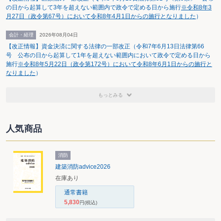
の日から起算して3年を超えない範囲内で政令で定める日から施行
※令和8年3
月27日（政令第67号）において令和8年4月1日からの施行となりました
）
会計・経理
2026年08月04日
【改正情報】資金決済に関する法律の一部改正（令和7年6月13日法律第66
号 公布の日から起算して1年を超えない範囲内において政令で定める日から
施行
※令和8年5月22日（政令第172号）において令和8年6月1日からの施行と
なりました
）
もっとみる
人気商品
消防
建築消防advice2026
在庫あり
通常書籍
5,830
円
(税込)