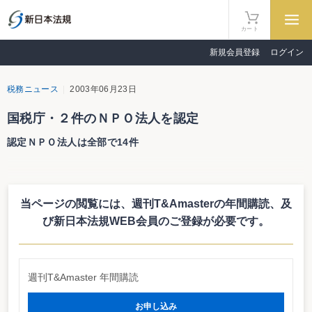
カート
新規会員登録
ログイン
税務ニュース
2003年06月23日
国税庁・２件のＮＰＯ法人を認定
認定ＮＰＯ法人は全部で14件
国税庁は６月20日、「日本ブルキナファソ友好協会」（千葉県白井市）と
「日本国連エイチシーアール協会」（東京都渋谷区）の２つＮＰＯ法人を認定
特定非営利活動法人として認定した。いずれも認定の有効期間は平成15年７月
当ページの閲覧には、週刊T&Amasterの年間購読、
及
１日から平成17年６月30日まで。これにより、認定ＮＰＯ法人は14件となっ
た。
び新日本法規WEB会員のご登録が必要です。
ＮＰＯ税制は、ＮＰＯ法人の活動を支援する目的から、個人及び法人による
ＮＰＯ法人への寄附金を所得税における寄附金控除及び法人税における損金算
入特例の対象とされるとともに、相続財産等の寄附については、一定の要件の
下に相続税の課税価格に算入しないといったメリットがある。
週刊T&Amaster 年間購読
お申し込み