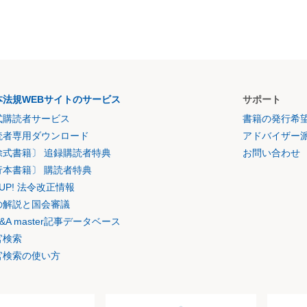
本法規WEBサイトのサービス
サポート
式購読者サービス
書籍の発行希
読者専用ダウンロード
アドバイザー
除式書籍〕 追録購読者特典
お問い合わせ
行本書籍〕 購読者特典
K UP! 法令改正情報
の解説と国会審議
&A master記事データベース
官検索
官検索の使い方