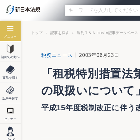
トップ
記事を探す
週刊Ｔ＆Ａ master記事データベース
メニュー
税務ニュース
2003年06月23日
初めての方へ
「租税特別措置法
商品を探す
の取扱いについて
記事を探す
平成15年度税制改正に伴う
セミナー
国税庁は６月９日付けで、「租税特別措置
ガイド