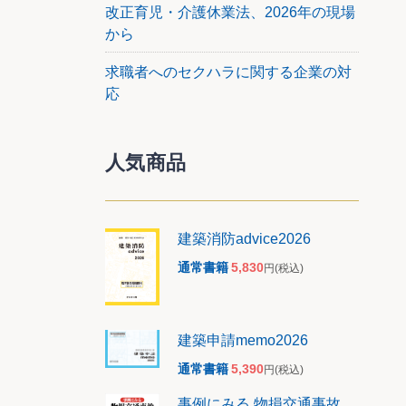
改正育児・介護休業法、2026年の現場
から
求職者へのセクハラに関する企業の対
応
人気商品
建築消防advice2026
通常書籍
5,830
円
(税込)
建築申請memo2026
通常書籍
5,390
円
(税込)
事例にみる 物損交通事故