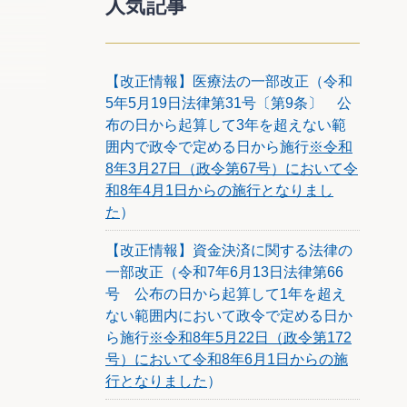
人気記事
ものに
伴い、
【改正情報】医療法の一部改正（令和
5年5月19日法律第31号〔第9条〕 公
布の日から起算して3年を超えない範
囲内で政令で定める日から施行
※令和
8年3月27日（政令第67号）において令
和8年4月1日からの施行となりまし
た
）
【改正情報】資金決済に関する法律の
一部改正（令和7年6月13日法律第66
号 公布の日から起算して1年を超え
ない範囲内において政令で定める日か
ら施行
※令和8年5月22日（政令第172
号）において令和8年6月1日からの施
行となりました
）