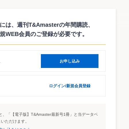
立大学等を設置する学校法人への寄附で一定の要件を満たす
の規定による譲渡所得等の非課税承認要件が緩和されたことに
は、週刊T&Amasterの年間購読、
規WEB会員のご登録が必要です。
syotoku/sanrin/1803/01.htm
読
お申し込み
ログイン/新規会員登録
、「【電子版】T&Amaster最新号1冊」と当データベ
しいただけます。