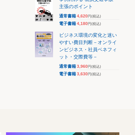
主張のポイント
通常書籍
4,620
円
(税込)
電子書籍
4,180
円
(税込)
ビジネス環境の変化と迷い
やすい費目判断－オンライ
ンビジネス・社員ベネフィ
ット・交際費等－
通常書籍
3,960
円
(税込)
電子書籍
3,630
円
(税込)