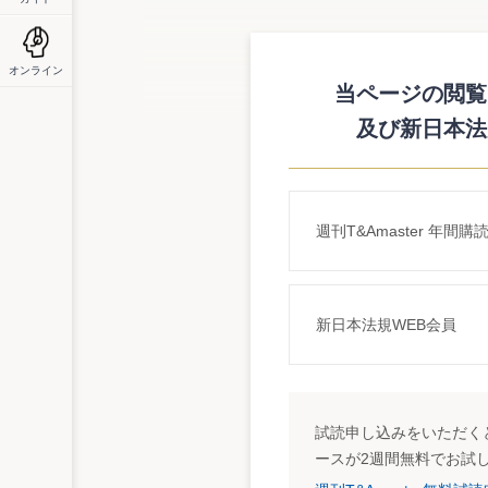
ついて」を一部改正している。
これは、平成１５年度税制改正において私
ついて租税特別措置法第４０条第１項後段
オンライン
所要の整備を行ったもの。
当ページの閲覧に
及び新日本法
詳細はこちら
http://www.nta.go.jp/category/tutatu/kobetu/
週刊T&Amaster 年間購
新日本法規WEB会員
試読申し込みをいただくと
ースが2週間無料でお試