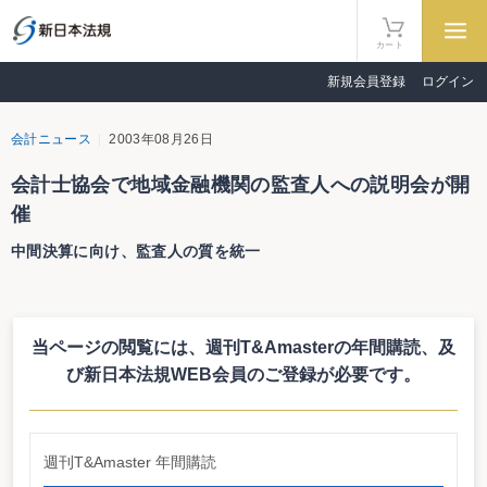
カート
新規会員登録
ログイン
会計ニュース
2003年08月26日
会計士協会で地域金融機関の監査人への説明会が開
催
中間決算に向け、監査人の質を統一
日本公認会計士協会では２６日、地方銀行及び第二地方銀行（以下、地域金
融機関）の監査人に対して、銀行監査に関する説明会が開催された。説明会自
体は非公開であったが、説明会後の記者会見において奥山会長は、地域金融機
当ページの閲覧には、週刊T&Amasterの年間購読、
及
関の監査人に対して、りそな銀行問題で繰延税金資産に関して新たに３年基準
が導入されたわけではないことや、貸引の計上において主要行と地域金融機関
び新日本法規WEB会員のご登録が必要です。
では環境が異なるため地域金融機関の現実に即した弾力的な実務の適用が望ま
れる等の説明を行った旨公表した。
これは、主要行の監査人に対しては前期３月決算において「金融再生プログ
ラム」を受けるかたちで、DCF法による貸引の計算の導入や繰延税金資産に関
週刊T&Amaster 年間購読
する会長通牒を発するなど協会として一通りの対応を済ませているものの、地
域金融機関については、特段の対応を行っていなかったことから、今中間決算