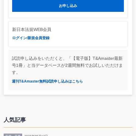
に向けて協会として情報提供ならびに質疑応答を行ったもの。新聞・雑誌等で
お申し込み
しか情報を入手できない地域金融機関の監査人に対して、情報を提供するとと
もに、監査人間で判断のばらつきが生じることを避けるために質の統一を図る
ことを目的とする説明会であった。
地域金融機関の監査には「弾力的」な運用を認める
新日本法規WEB会員
今回の説明会で、会計士協会は「貸倒引当金の計算」について、地域金融機
ログイン/新規会員登録
関に対しては主要行とは異なる「弾力的な」運用がありうることを認めてい
る。「弾力的な」運用を認める根拠として奥山会長が指摘したのは、①不良債
権問題への対応策及び基本的考え方が異なることと、②貸出先の質的・量的な
違いの２点。
試読申し込みをいただくと、「【電子版】T&Amaster最新
①不良債権問題への対応策について、主要行は金融再生プログラムを根拠と
号1冊」と当データベースが2週間無料でお試しいただけま
するのに対し、地域金融機関は「リレーションシップバンキングの機能強化に
向けて」（平成１５年３月 金融審議会 金融分科会 第二部会）の報告書な
す。
らびにそれを受けて公表された「リレーションシップバンキングの機能強化に
関するアクションプログラム」（平成１５年３月 金融庁）を根拠としてお
週刊T&Amaster無料試読申し込みはこちら
り、おのずから不良債権問題解決に向けた基本的考え方も異なる。また、②地
域金融機関の貸出先は主要行の貸出先と比べて、一社あたりの貸付額が少な
く、貸出先からのディスクローズも限定されている。このように、地域金融機
関は主要行とは異なる特性を有しているのであるから、主要行と異なる弾力的
な実務の適用も許容されるとしている。具体的には、「貸倒引当金の計算」に
おける債務者区分や引当率等の実務に差が生じる模様。
また、「繰延税金資産の資産性」に関しては、りそな銀行の繰延税金資産を
人気記事
新日本監査法人が３年分のみ認めたことを踏まえ、あたかも３年基準なるもの
があるかのような誤解が生じないよう、監査委員会報告第６６号「繰延税金資
産の回収可能性の判断に関する監査上の取扱い」に変更はなく、６６号の範囲