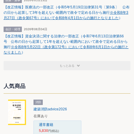
医療・薬事
2026年05月13日
内であれば監査人は２年、３年、４年といった判断の幅を有していることを確
認した。
【改正情報】医療法の一部改正（令和5年5月19日法律第31号〔第9条〕 公布
なお、奥山会長は、主要行に対して今年２月に発せられた会長通牒と同様の
の日から起算して3年を超えない範囲内で政令で定める日から施行
※令和8年3
ものを、地域金融機関に対して発する計画はないことも明らかにしている。
月27日（政令第67号）において令和8年4月1日からの施行となりました
）
会計・経理
2026年08月04日
【改正情報】資金決済に関する法律の一部改正（令和7年6月13日法律第66
号 公布の日から起算して1年を超えない範囲内において政令で定める日から
施行
※令和8年5月22日（政令第172号）において令和8年6月1日からの施行と
なりました
）
もっとみる
人気商品
消防
建築消防advice2026
在庫あり
通常書籍
5,830
円
(税込)