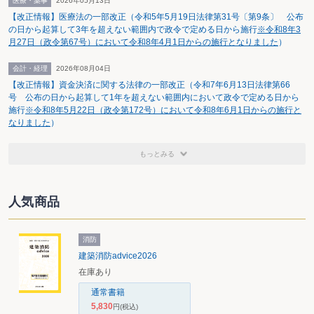
医療・薬事
2026年05月13日
【改正情報】医療法の一部改正（令和5年5月19日法律第31号〔第9条〕 公布
の日から起算して3年を超えない範囲内で政令で定める日から施行
※令和8年3
月27日（政令第67号）において令和8年4月1日からの施行となりました
）
会計・経理
2026年08月04日
【改正情報】資金決済に関する法律の一部改正（令和7年6月13日法律第66
号 公布の日から起算して1年を超えない範囲内において政令で定める日から
施行
※令和8年5月22日（政令第172号）において令和8年6月1日からの施行と
なりました
）
もっとみる
人気商品
消防
建築消防advice2026
在庫あり
通常書籍
5,830
円
(税込)