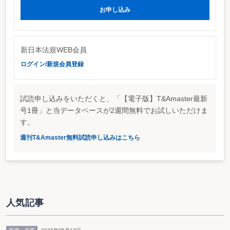
となり、公告の使い勝手が改善されることとなる。改正案は早ければ今年中に
お申し込み
国会に提出される予定。
答申はこちら
株券不発行制度の導入に関する部分
http://www.moj.go.jp/SHINGI/030910-2-1.pdf
新日本法規WEB会員
電子公告制度の導入に関する部分
ログイン/新規会員登録
http://www.moj.go.jp/SHINGI/030910-2-2.pdf
試読申し込みをいただくと、「【電子版】T&Amaster最新
号1冊」と当データベースが2週間無料でお試しいただけま
す。
週刊T&Amaster無料試読申し込みはこちら
人気記事