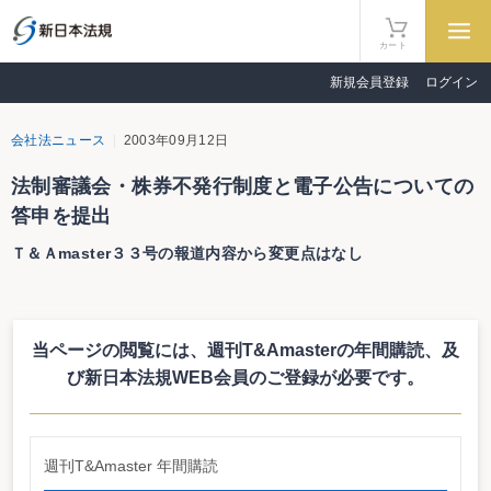
カート
新規会員登録
ログイン
会社法ニュース
2003年09月12日
法制審議会・株券不発行制度と電子公告についての
答申を提出
Ｔ＆Ａmaster３３号の報道内容から変更点はなし
法制審議会は１０日、答申「株券不発行制度の導入に関する要綱・電子公告
制度の導入に関する要綱」を法務大臣に提出した。これは、株券不発行制度及
び電子公告制度を導入するという内容の商法改正を提案するもの。なお、Ｔ＆
当ページの閲覧には、週刊T&Amasterの年間購読、
及
Ａmaster３３号（９月１日号の４ページから６ページ）の報道内容から変更点
はない。
び新日本法規WEB会員のご登録が必要です。
答申によると、「株式会社は定款で株券を発行しない旨の定めをすることが
できる」とされており、ほとんどの中小企業が株券を発行していないという実
態に配慮した改正案が提案されている。なお、公開会社は一斉に株券不発行制
度並びに新振替制度に移行する予定。これにより、株券の決済の短縮化が見込
週刊T&Amaster 年間購読
まれている。
また、電子公告制度が導入されることで、インターネットによる公告が可能