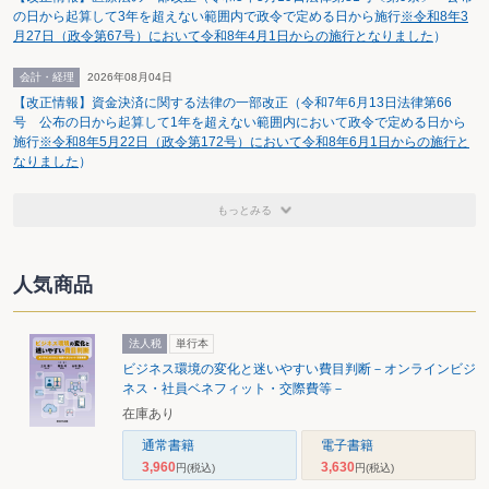
の日から起算して3年を超えない範囲内で政令で定める日から施行
※令和8年3
月27日（政令第67号）において令和8年4月1日からの施行となりました
）
会計・経理
2026年08月04日
【改正情報】資金決済に関する法律の一部改正（令和7年6月13日法律第66
号 公布の日から起算して1年を超えない範囲内において政令で定める日から
施行
※令和8年5月22日（政令第172号）において令和8年6月1日からの施行と
なりました
）
もっとみる
人気商品
法人税
単行本
ビジネス環境の変化と迷いやすい費目判断－オンラインビジ
ネス・社員ベネフィット・交際費等－
在庫あり
通常書籍
電子書籍
3,960
3,630
円
(税込)
円
(税込)