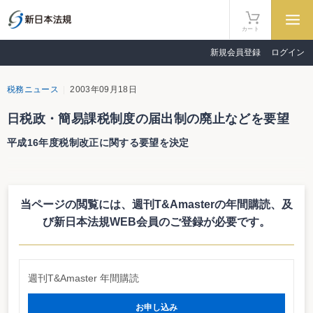
カート
新規会員登録
ログイン
税務ニュース
2003年09月18日
日税政・簡易課税制度の届出制の廃止などを要望
平成16年度税制改正に関する要望を決定
日本税理士政治連盟は９月18日、第37回定期総会を開催し、平成16年度税
制改正に関する要望を決定した。それによると、（１）基礎的な人的控除を大
幅に引上げる、（２）同族会社の留保金課税制度の廃止、（３）交際費課税に
当ページの閲覧には、週刊T&Amasterの年間購読、
及
おける定額損金算入限度内の10％課税制度の廃止、（４）消費税における簡易
課税制度の選択について、届出制を廃止し、申告時に選択する方法に変更すべ
び新日本法規WEB会員のご登録が必要です。
きことなどを求めている。
週刊T&Amaster 年間購読
お申し込み