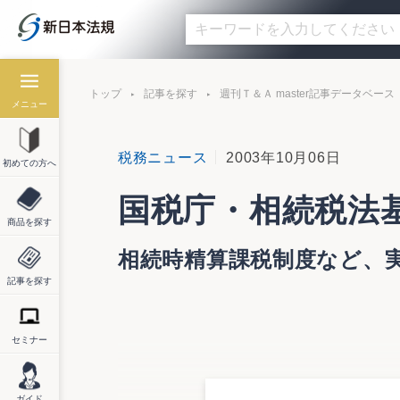
トップ
記事を探す
週刊Ｔ＆Ａ master記事データベース
メニュー
税務ニュース
2003年10月06日
初めての方へ
国税庁・相続税法
商品を探す
相続時精算課税制度など、
記事を探す
セミナー
国税庁は10月６日、「相続税法基本通達
成15年6月24日課資2-1ほか3課共同「
年度税制改正において創設された相続時精
ガイド