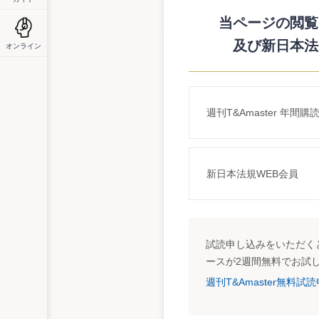
は、実務を行う上での参考とするための解
当ページの閲覧に
http://www.nta.go.jp/category/tutatu/sonota
及び新日本法
オンライン
週刊T&Amaster 年間購
新日本法規WEB会員
試読申し込みをいただくと
ースが2週間無料でお試
週刊T&Amaster無料