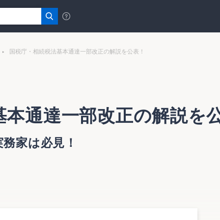
国税庁・相続税法基本通達一部改正の解説を公表！
基本通達一部改正の解説を
実務家は必見！
等」（法令解釈通達）の一部改正のあらまし（情報）を公表し
相続税法基本通達等の一部改正について」（法令解釈通達）により、
算課税制度に関する取扱いなどが定められているが、今回のあ