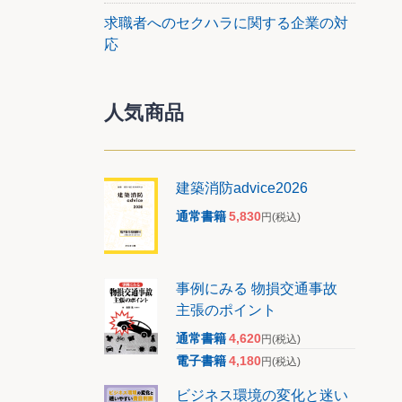
求職者へのセクハラに関する企業の対
応
人気商品
建築消防advice2026
通常書籍
5,830
円
(税込)
事例にみる 物損交通事故
主張のポイント
通常書籍
4,620
円
(税込)
電子書籍
4,180
円
(税込)
ビジネス環境の変化と迷い