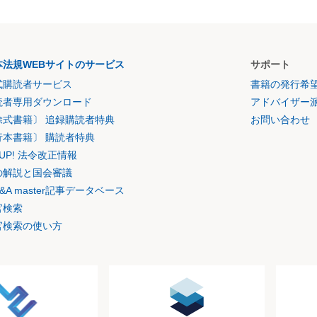
本法規WEBサイトのサービス
サポート
式購読者サービス
書籍の発行希
読者専用ダウンロード
アドバイザー
除式書籍〕 追録購読者特典
お問い合わせ
行本書籍〕 購読者特典
K UP! 法令改正情報
の解説と国会審議
&A master記事データベース
官検索
官検索の使い方