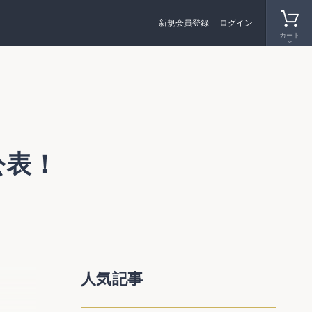
新規会員登録
ログイン
カート
公表！
た。平
人気記事
平成15
らまし