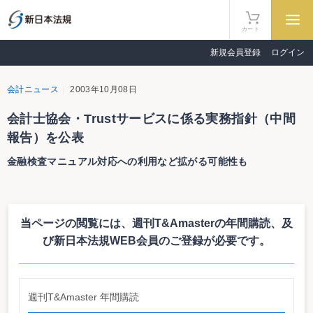
カート
新規会員登録
ログイン
会計ニュース
2003年10月08日
会計士協会・Trustサービスに係る実務指針（中間
報告）を公表
金融検査マニュアル対応への利用など拡がる可能性も
日本公認会計士協会は10月７日、ＩＴ委員会報告第２号「Trustサービスに
係る実務指針（中間報告）」（９月２日付）を公表した。Trustサービスとは、
システムの信頼性あるいは電子商取引の安全性等に関する内部統制について保
当ページの閲覧には、週刊T&Amasterの年間購読、
及
証を与えるサービスのこと。日本では、金融検査マニュアル対応への利用な
ど、公認会計士業界が提供する大きなサービスになると期待されている。今回
び新日本法規WEB会員のご登録が必要です。
の報告書は、公認会計士がTrustサービスを実施する際の検証業務の基準、検証
の目的と範囲等について整理を行うとともに、検証報告書の作成事項の留意点
が示されている。
週刊T&Amaster 年間購読