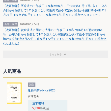
医療・薬事
2026年05月13日
【改正情報】医療法の一部改正（令和5年5月19日法律第31号〔第9条〕 公布
の日から起算して3年を超えない範囲内で政令で定める日から施行
※令和8年3
月27日（政令第67号）において令和8年4月1日からの施行となりました
）
会計・経理
2026年08月04日
【改正情報】資金決済に関する法律の一部改正（令和7年6月13日法律第66
号 公布の日から起算して1年を超えない範囲内において政令で定める日から
施行
※令和8年5月22日（政令第172号）において令和8年6月1日からの施行と
なりました
）
もっとみる
人気商品
消防
建築消防advice2026
在庫あり
通常書籍
5,830
円
(税込)