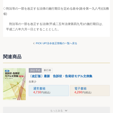
◇刑法等の一部を改正する法律の施行期日を定める政令(政令第一九八号)(法務
省)
刑法等の一部を改正する法律(平成二五年法律第四九号)の施行期日は、
平成二八年六月一日とすることとした。
PICK UP!法令改正情報の一覧へ戻る
関連商品
訴訟手続
単行本
〔改訂版〕最新 告訴状・告発状モデル文例集
在庫少
通常書籍
電子書籍
4,730
4,290
円
(税込)
円
(税込)
もっとみる