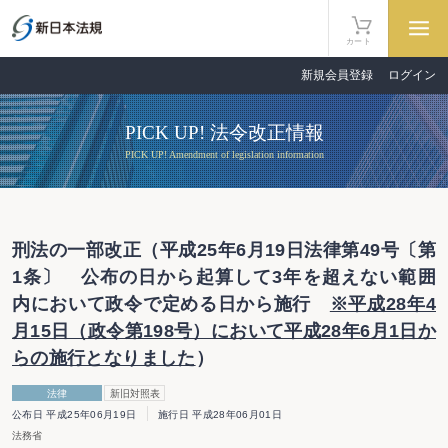
カート
新規会員登録
ログイン
PICK UP! 法令改正情報
PICK UP! Amendment of legislation information
刑法の一部改正（平成25年6月19日法律第49号〔第
1条〕 公布の日から起算して3年を超えない範囲
内において政令で定める日から施行
※平成28年4
月15日（政令第198号）において平成28年6月1日か
らの施行となりました
）
法律
新旧対照表
公布日 平成25年06月19日
施行日 平成28年06月01日
法務省