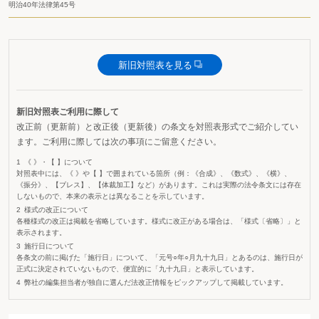
明治40年法律第45号
新旧対照表を見る
新旧対照表ご利用に際して
改正前（更新前）と改正後（更新後）の条文を対照表形式でご紹介してい
ます。ご利用に際しては次の事項にご留意ください。
《 》・【 】について
対照表中には、《 》や【 】で囲まれている箇所（例：《合成》、《数式》、《横》、
《振分》、【ブレス】、【体裁加工】など）があります。これは実際の法令条文には存在
しないもので、本来の表示とは異なることを示しています。
様式の改正について
各種様式の改正は掲載を省略しています。様式に改正がある場合は、「様式〔省略〕」と
表示されます。
施行日について
各条文の前に掲げた「施行日」について、「元号○年○月九十九日」とあるのは、施行日が
正式に決定されていないもので、便宜的に「九十九日」と表示しています。
弊社の編集担当者が独自に選んだ法改正情報をピックアップして掲載しています。