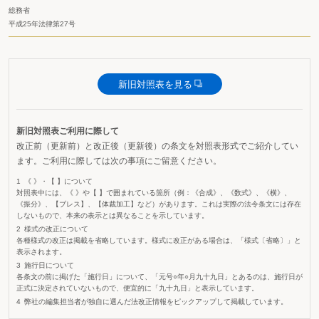
総務省
平成25年法律第27号
新旧対照表を見る
新旧対照表ご利用に際して
改正前（更新前）と改正後（更新後）の条文を対照表形式でご紹介してい
ます。ご利用に際しては次の事項にご留意ください。
《 》・【 】について
対照表中には、《 》や【 】で囲まれている箇所（例：《合成》、《数式》、《横》、
《振分》、【ブレス】、【体裁加工】など）があります。これは実際の法令条文には存在
しないもので、本来の表示とは異なることを示しています。
様式の改正について
各種様式の改正は掲載を省略しています。様式に改正がある場合は、「様式〔省略〕」と
表示されます。
施行日について
各条文の前に掲げた「施行日」について、「元号○年○月九十九日」とあるのは、施行日が
正式に決定されていないもので、便宜的に「九十九日」と表示しています。
弊社の編集担当者が独自に選んだ法改正情報をピックアップして掲載しています。