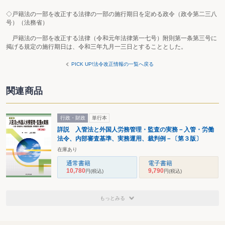
◇戸籍法の一部を改正する法律の一部の施行期日を定める政令（政令第二三八
号）（法務省）
戸籍法の一部を改正する法律（令和元年法律第一七号）附則第一条第三号に
掲げる規定の施行期日は、令和三年九月一三日とすることとした。
PICK UP!法令改正情報の一覧へ戻る
関連商品
行政・財政
単行本
詳説 入管法と外国人労務管理・監査の実務－入管・労働
法令、内部審査基準、実務運用、裁判例－〔第３版〕
在庫あり
通常書籍
電子書籍
10,780
9,790
円
(税込)
円
(税込)
もっとみる