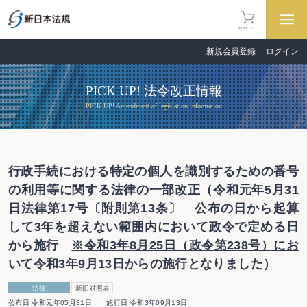
カート
新規会員登録
ログイン
PICK UP! 法令改正情報
PICK UP! Amendment of legislation information
行政手続における特定の個人を識別するための番号
の利用等に関する法律の一部改正（令和元年5月31
日法律第17号〔附則第13条〕 公布の日から起算
して3年を超えない範囲内において政令で定める日
から施行
※令和3年8月25日（政令第238号）にお
いて令和3年9月13日からの施行となりました
）
法律
新旧対照表
公布日 令和元年05月31日
施行日 令和3年09月13日