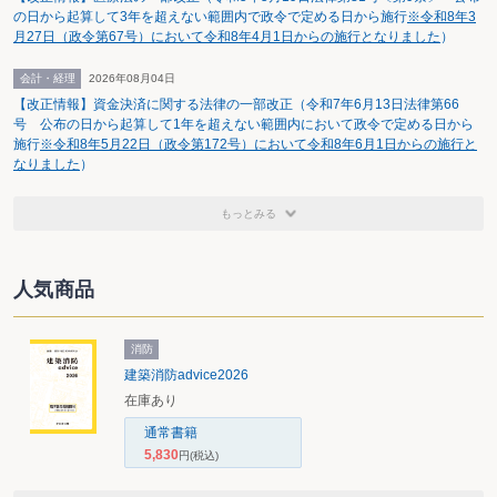
の日から起算して3年を超えない範囲内で政令で定める日から施行
※令和8年3
月27日（政令第67号）において令和8年4月1日からの施行となりました
）
会計・経理
2026年08月04日
【改正情報】資金決済に関する法律の一部改正（令和7年6月13日法律第66
号 公布の日から起算して1年を超えない範囲内において政令で定める日から
施行
※令和8年5月22日（政令第172号）において令和8年6月1日からの施行と
なりました
）
もっとみる
人気商品
消防
建築消防advice2026
在庫あり
通常書籍
5,830
円
(税込)