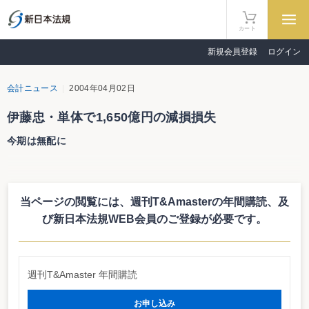
カート
新規会員登録
ログイン
会計ニュース
2004年04月02日
伊藤忠・単体で1,650億円の減損損失
今期は無配に
伊藤忠商事は４月２日、平成16年３月決算より単体でも固定資産の減損会計
を早期適用することを公表した。賃貸ビルや社宅等に生じた減損損失は単体で
1,650億円となり、これに販売用不動産の評価損150億円が加わり、約1,000億
当ページの閲覧には、週刊T&Amasterの年間購読、
及
円の当期純損失を計上することとなった。今期は無配の方針。
なお、同社の連結決算は米国会計基準に基づいていることから、既に減損会
び新日本法規WEB会員のご登録が必要です。
計を導入済みである。
週刊T&Amaster 年間購読
お申し込み