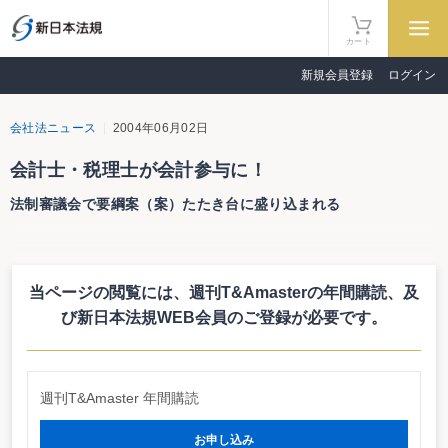
カート
新規会員登録
ログイン
会社法ニュース
2004年06月02日
会計士・税理士が会計参与に！
法制審議会で要綱案（案）たたき台に盛り込まれる
６月２日に開催された法制審議会会社法（現代化関係）部会において、会社
法現代化要綱案（案）たたき台に新たに会計参与制度が盛り込まれ、関係者の
注目を集めている。
当ページの閲覧には、週刊T&Amasterの年間購読、
及
会計参与制度とは、株主総会で選任された会計参与（仮称）が株式会社の機
関として計算書類の調整・保存・開示を担う役目を有するという制度。公認会
び新日本法規WEB会員のご登録が必要です。
計士（監査法人）・税理士（税理士法人）が会計参与となることができる。も
っとも、現在、会計士・税理士は計算書類の調整業務を行っているだけに、新
制度が導入されても実態としては変わらないのでは、との指摘もある。むし
ろ、会社の機関として責任が増えるとともに、代表訴訟の対象にもなる。ま
週刊T&Amaster 年間購読
た、会計参与は監査役を兼ねることができないとされていることから、監査役
を兼務することが少なくない会計士・税理士にとっては魅力に乏しいといえ
る。もちろん、会計士は会計監査人を兼務することはできない。
お申し込み