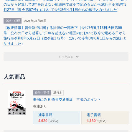
の日から起算して3年を超えない範囲内で政令で定める日から施行
※令和8年3
月27日（政令第67号）において令和8年4月1日からの施行となりました
）
会計・経理
2026年08月04日
【改正情報】資金決済に関する法律の一部改正（令和7年6月13日法律第66
号 公布の日から起算して1年を超えない範囲内において政令で定める日から
施行
※令和8年5月22日（政令第172号）において令和8年6月1日からの施行と
なりました
）
もっとみる
人気商品
紛争・賠償
単行本
事例にみる 物損交通事故 主張のポイント
在庫あり
通常書籍
電子書籍
4,620
4,180
円
(税込)
円
(税込)