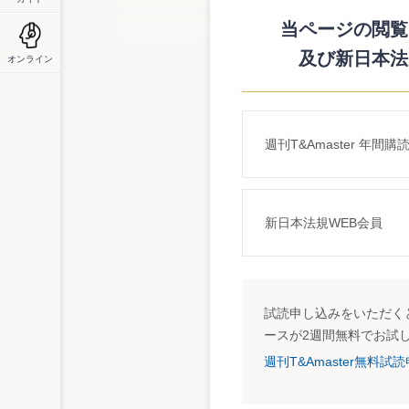
案そのものに対する賛否は表明していない
ョンの費用処理との整合性についての見解
当ページの閲覧に
資産負債アプローチは、本来、不適切な資
及び新日本法
オンライン
対応といった収益費用アプローチの概念を
あるとしている。
週刊T&Amaster 年間購
新日本法規WEB会員
試読申し込みをいただくと
ースが2週間無料でお試
週刊T&Amaster無料