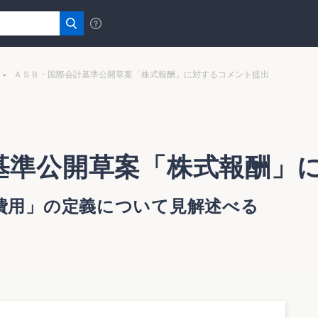
ＡＳＢ・国際会計基準公開草案「株式報酬」に対するコメント提出
基準公開草案「株式報酬」
費用」の定義について見解述べる
務報告基準(IFRS)公開草案第２号「株式報酬」に対するコ
を公表した。
ョン会計に係る論点の整理」を公表し、検討中であるため、