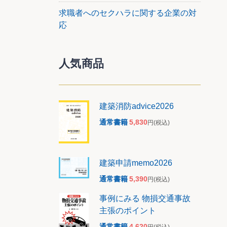
求職者へのセクハラに関する企業の対
応
人気商品
建築消防advice2026
通常書籍
5,830
円
(税込)
建築申請memo2026
通常書籍
5,390
円
(税込)
事例にみる 物損交通事故
主張のポイント
通常書籍
4,620
円
(税込)