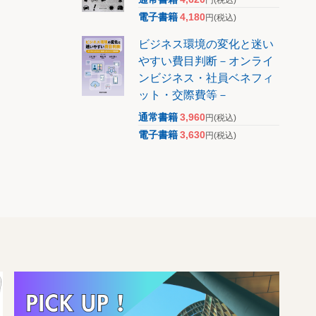
電子書籍
4,180
円
(税込)
ビジネス環境の変化と迷い
やすい費目判断－オンライ
ンビジネス・社員ベネフィ
ット・交際費等－
通常書籍
3,960
円
(税込)
電子書籍
3,630
円
(税込)