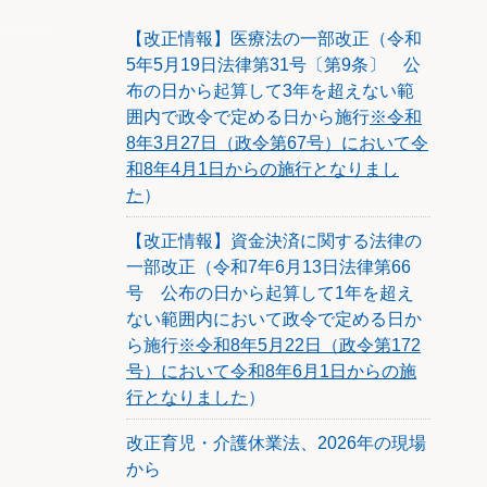
オプシ
ている
【改正情報】医療法の一部改正（令和
や期間
5年5月19日法律第31号〔第9条〕 公
もので
布の日から起算して3年を超えない範
囲内で政令で定める日から施行
※令和
8年3月27日（政令第67号）において令
和8年4月1日からの施行となりまし
た
）
【改正情報】資金決済に関する法律の
一部改正（令和7年6月13日法律第66
号 公布の日から起算して1年を超え
ない範囲内において政令で定める日か
ら施行
※令和8年5月22日（政令第172
号）において令和8年6月1日からの施
行となりました
）
改正育児・介護休業法、2026年の現場
から