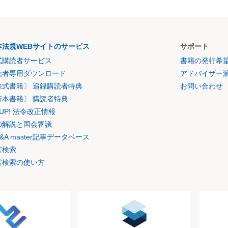
本法規WEBサイトのサービス
サポート
式購読者サービス
書籍の発行希
読者専用ダウンロード
アドバイザー
除式書籍〕 追録購読者特典
お問い合わせ
行本書籍〕 購読者特典
K UP! 法令改正情報
の解説と国会審議
&A master記事データベース
官検索
官検索の使い方