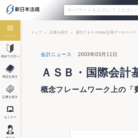
トップ
記事を探す
週刊Ｔ＆Ａ master記事データベース
メニュー
会計ニュース
2003年03月11日
初めての方へ
ＡＳＢ・国際会計
商品を探す
概念フレームワーク上の「
記事を探す
セミナー
企業会計基準委員会は３月７日付けで国際財
国際会計基準審議会（IASB）に提出した旨
同委員会では、現在、「ストック・オプシ
ガイド