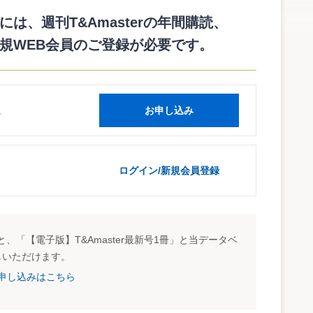
ものの、概念フレームワーク上の「費用」の定義とストック・
を示している。それによると、概念フレームワークで採用され
は、週刊T&Amasterの年間購読、
産・負債の認識を排除することが主たる目的であり、費用配分
規WEB会員のご登録が必要です。
全面的に否定するものではなく、むしろそれらを相互補完的な
読
お申し込み
ログイン/新規会員登録
、「【電子版】T&Amaster最新号1冊」と当データベ
しいただけます。
試読申し込みはこちら