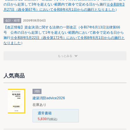
の日から起算して3年を超えない範囲内で政令で定める日から施行
※令和8年3
月27日（政令第67号）において令和8年4月1日からの施行となりました
）
会計・経理
2026年08月04日
【改正情報】資金決済に関する法律の一部改正（令和7年6月13日法律第66
号 公布の日から起算して1年を超えない範囲内において政令で定める日から
施行
※令和8年5月22日（政令第172号）において令和8年6月1日からの施行と
なりました
）
もっとみる
人気商品
消防
建築消防advice2026
在庫あり
通常書籍
5,830
円
(税込)