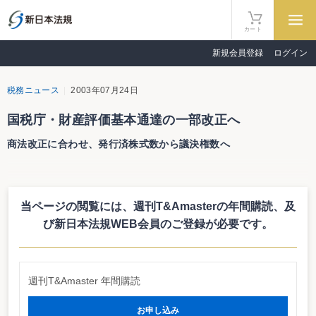
カート
新規会員登録
ログイン
税務ニュース
2003年07月24日
国税庁・財産評価基本通達の一部改正へ
商法改正に合わせ、発行済株式数から議決権数へ
７月２４日、国税庁は財産評価基本通達の一部改正について（法令解釈通
達）を、国税庁ホームページ上で公表した（関連リンク参照）。財基通改正の
趣旨は、「社会経済の実態の変化及び商法改正に伴い、取引相場のない株式等
当ページの閲覧には、週刊T&Amasterの年間購読、
及
の評価について所要の改正を行い、併せてストックオプション及び不動産投資
信託証券の評価を定めたものである。
び新日本法規WEB会員のご登録が必要です。
具体的には、商法の改正に即して、発行済株式基準から議決権基準に改正さ
れている。
また、商法で種類株式に関する制度が弾力化されたことに伴い、取引相場の
ない株式等の評価にあたっての議決権制限株式の取扱いを一部明確化してい
週刊T&Amaster 年間購読
る。
持株割合の算定を発行済株式基準から議決権基準に
お申し込み