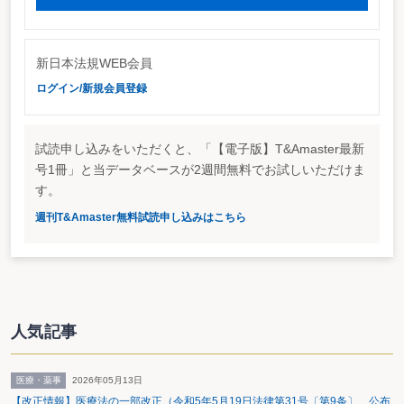
商法は、親会社・子会社の定義において、他の株式会社の総株主の議決権の
過半数を有する会社（商法２１１条の２①）と改正した。財基通においても、
この改正趣旨を取り入れ、持株割合の算定に議決権を用いることを明らかにし
た（185、187、188－3、188－4、188－5、188－6、189－2、189－3、189
－4）。
新日本法規WEB会員
ログイン/新規会員登録
一部議決権制限株式の議決権は、議決権数に含めてカウント
商法平成１３年１１月改正は、完全無議決権株式だけでなく、その一部の事
項についてだけ議決権を行使できないような種類の株式をも認めることとして
いる（商法２２２条①②④）。このような議決権制限株式については、完全無
試読申し込みをいただくと、「【電子版】T&Amaster最新
議決権株式だけは除いたところで議決権とする旨規定された（商法２１１条の
２④）。財基通においても、商法改正に合わせ、「議決権の合計数」及び「議
号1冊」と当データベースが2週間無料でお試しいただけま
決権総数」には、「株主総会の一部の事項について議決権を行使できない株式
す。
に係る議決権の数」を含めることを明らかにした（185（注）2、188－5、
188－6、189－2（注））。
週刊T&Amaster無料試読申し込みはこちら
商法改正は取り入れたが、抜本的改正には程遠い内容
このほか、ストックオプション及び不動産投資信託証券の評価を定めている
が，プロジェクトチームを編成しての抜本改正という振れ込みからは期待はず
れの内容といえるだろう。
すなわち、種類株式の評価について、その制限された権利に応じた適正な評
価額が算定できるという内容にはなっていない。試行錯誤の上、時期尚早とし
人気記事
て、個別評価で様子見を続けたい意向が伺える。
詳細はこちら
http://www.nta.go.jp/category/tutatu/kobetu/zaisan/1843/01.htm
医療・薬事
2026年05月13日
【改正情報】医療法の一部改正（令和5年5月19日法律第31号〔第9条〕 公布