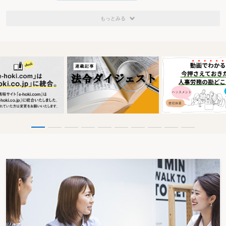
②支出の目的が接待等を意
①「支出の相手方」が事業
図するものであるかが検討
に関係ある者であり、
もっとみる
されるべきであり､支出の目
②「支出の目的」が事業関
的が接待等のためであるか
係者等との間の親睦の度を
否かについては､当該支出の
密にして取引関係の円滑な
具体的事情を総合的に判断
進行を図ることであるとと
すべきであって､当該支出の
もに、
目的は、外部から認識し得
③「行為の形態」が接待､供
る客観的事情も総合して認
応､慰安､贈答その他これら
定すべきである。
に類する行為であること。
事業に関係あ
英文添削を依頼した研究
全体としてみて、その依
る者
者が「事業に関係ある者」
頼者である研究者らが、
に該当しないとはいえな
「事業に関係のある者」に
い。
該当する可能性は否定でき
ない。
支出の目的
本件差額負担額は、医薬
本件差額負担額は、その
品の販売に係る取引関係を
支出の動機・金額・態様・
円滑に進行する目的で支出
効果等からして、事業関係
したものというべきであり､
者等との間の親睦の度を密
その支出は､接待等を目的と
にして取引関係の円滑な進
して行われたものであると
行を図るという接待等の目
いうべきである。
的でなされたと認めること