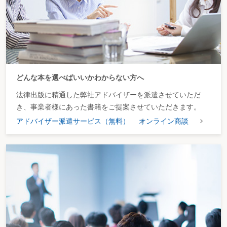
は困難である。
相手方の認
接待等の相手方が当該支
相手方（医師等）の歓心
識・行為の形
出によって利益を受けるこ
を買うような行為というよ
態
とが必要であるとはいえ
りも学術奨励という意味合
ず、相手方において、当該
いが強い。その具体的態様
支出によって利益を受けて
等からしても金銭の贈答等
いると認識できるような客
と同視できるような性質の
観的状況の下に行われるこ
ものではなく、ある程度幅
どんな本を選べばいいかわからない方へ
とが必要ではない。
を広げて解釈したとして
も、本件英文添削の差額負
法律出版に精通した弊社アドバイザーを派遣させていただ
担がそれに当たるとするこ
き、事業者様にあった書籍をご提案させていただきます。
とは困難である。
アドバイザー派遣サービス（無料）
オンライン商談