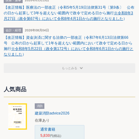
医療・薬事
2026年05月13日
（事業に関係ある者）､②「支出の行為」（事業関係者等との間の親睦の度を
【改正情報】医療法の一部改正（令和5年5月19日法律第31号〔第9条〕 公布
密にして取引関係の円滑な進行を図る。）、③「行為の形態」（接待､供応､慰
の日から起算して3年を超えない範囲内で政令で定める日から施行
※令和8年3
安､贈答その他これらに類する行為）、であるとし、控訴人の主張に即して検
月27日（政令第67号）において令和8年4月1日からの施行となりました
）
討を加え、本件負担は、②③の要件に該当しないとして､「交際費等」への該
当を否定した。
会計・経理
2026年08月04日
控訴審の認定
【改正情報】資金決済に関する法律の一部改正（令和7年6月13日法律第66
東京高裁の認定は次のようなものだ。
号 公布の日から起算して1年を超えない範囲内において政令で定める日から
①英文添削の経緯及び動機は、主として、若手研究者らへの研究発表の便
施行
※令和8年5月22日（政令第172号）において令和8年6月1日からの施行と
宜･支援と認められ、研究者・医療機関との取引関係を円滑にするという意図･
なりました
）
目的があったとしても、主たる動機とは、認めがたい。②負担差額は相当に高
額であるが､1件当たりの負担額は決して大きなものではない。控訴人の申告所
得額の1％未満であり､特定の意図に基づくものと推認できるものではない。③
もっとみる
英文添削が効を奏し、研究者らが直接の利益を得られる場合は必ずしも多くは
ない。④英文添削は､それ自体が直接相手方の歓心を買うような行為ではな
く、むしろ、学術研究に対する支援・学術奨励という意味合いが強い。これ
を、「その他これらに類する行為」として解釈するには無理がある。⑤研究者
人気商品
らにおいて、差額相当の利益があることについて明確な認識がない場合に、そ
の行為態様を金銭の贈答と同視することができない。
「交際費等」に係る第1審･控訴審の判示事項
消防
第1審（東京地裁）の判断
控訴審（東京高裁）の判断
建築消防advice2026
「交際費等」
「交際費等」に該当する
「交際費等」に該当する
在庫あり
に該当するか
には、
ためには、次の3つの要件を
の判断基準
①「事業に関係ある者」の
充足させなければならな
通常書籍
ための支出であること､
い。
5,830
円
(税込)