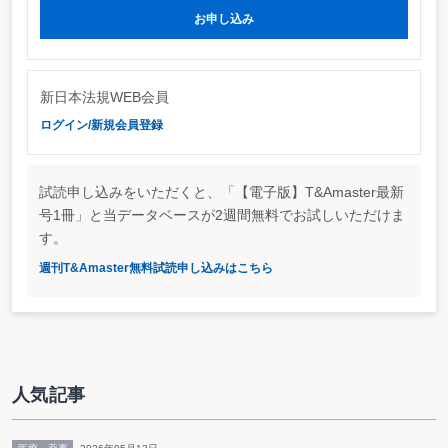
等から、英文添削の依頼を受け（①）、これをアメリカの添削業者に外注
お申し込み
（②）していた。
新日本法規WEB会員
ログイン/新規会員登録
控訴人は、医師等から徴収した英文添削の料金（①）の3倍以上の料金
（②）を支払い、その差額（②－①）（平成6年3月期1億4513万円余・平成7
年3月期1億1169万円余・平成8年3月期1億7506万円余）を負担していた。国
は、英文添削の依頼をした医師等が控訴人の「事業に関係ある者」に該当し、
試読申し込みをいただくと、「【電子版】T&Amaster最新
本件負担額の支出の目的が医師等に対する接待等のためであって、本件負担額
は交際費に該当するとして、控訴人の法人税について更正処分を行った。
号1冊」と当データベースが2週間無料でお試しいただけま
本件は､控訴人が、本件負担額は交際費ではなく損金の額に算入が認められ
す。
る寄附金であると主張して、上記更正処分の取消しを求めた事案である。
原判決（東京地裁平成11年（行ウ）第20号）は、控訴人の請求を棄却し、こ
週刊T&Amaster無料試読申し込みはこちら
れに対し､控訴人が不服を申し立てたものである。
控訴審での争点
控訴人は､控訴審で、①支出の相手方が「事業に関係ある者」に該当する
か、②支出の目的が、措置法61条の4③に規定する「交際費等」の意義（接待､
供応､慰安､贈答その他これらに類する行為のために支出するもの）に該当する
かについて､本件英文添削を開始した経緯などを明らかにしながら、追加主張
人気記事
を行った。
控訴審の判断
東京高裁は､「交際費等」に該当するかの判断基準を①「支出の相手方」