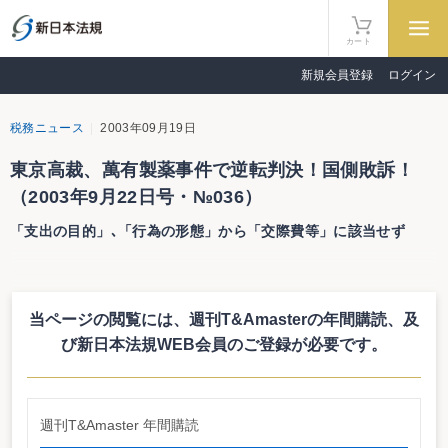
カート
新規会員登録
ログイン
税務ニュース
2003年09月19日
東京高裁、萬有製薬事件で逆転判決！国側敗訴！
（2003年9月22日号・№036）
「支出の目的」､「行為の形態」から「交際費等」に該当せず
東京高裁、萬有製薬事件で逆転判決！国側敗訴！
「支出の目的」､「行為の形態」から「交際費等」に該当せず
当ページの閲覧には、週刊T&Amasterの年間購読、
及
東京高等裁判所第19民事部（浅生重機裁判長）は、9月9日、大学病院の医師等
の英文添削に係る差額負担分を交際費等に該当するとした更正処分について争
び新日本法規WEB会員のご登録が必要です。
われた控訴審で、差額負担分は、「交際費等」に該当しないものと判示して、
原判決を取消し､更正処分（追徴課税）の一部を取消した（平成14年（行コ）
第242号）。
事案の概要
週刊T&Amaster 年間購読
控訴人（萬有製薬株式会社）は、その医薬品を販売している大学病院の医師