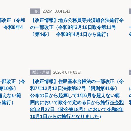
一般
2026年03月15日
部改正（令和
【改正情報】地方公務員等共済組合法施行令
 令和8年4
の一部改正（令和8年2月16日政令第11号
〔第4条〕 令和8年4月1日から施行）
新日本法規出版
（２０２２
供託・戸籍
2026年07月03日
一部改正（令
【改正情報】住民基本台帳法の一部改正（令
則第10条〕
和7年12月12日法律第87号〔附則第41条〕
超えない範
公布の日から起算して1年6月を超えない範
ら施行）
囲内において政令で定める日から施行
※令和
8年2月27日（政令第18号）において令和8年
10月1日からの施行となりました
）