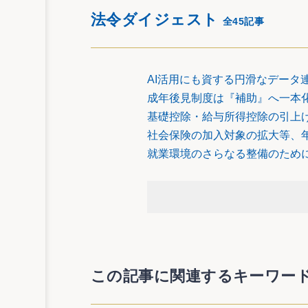
法令ダイジェスト
刑事収容施設及び被収容者等
全45記事
AI活用にも資する円滑なデータ
１）拘禁刑受刑者等に対する矯正処遇に係
成年後見制度は『補助』へ一本
刑事施設の長は、受刑者に対し、その改
基礎控除・給与所得控除の引上
相当でないと認めるときを除き、作業
社会保険の加入対象の拡大等、
２）被害者等の心情等の考慮に係る規定の
〈１〉刑事施設の長は、被害者等から、被
就業環境のさらなる整備のため
認めるときを除き、当該心情等を聴取
することとされました。
〈２〉刑事施設の長は、被害者等から、聴
きは、相当でないと認めるときを除き
れました。
３）社会復帰支援の充実
刑事施設の長は、受刑者の円滑な社会復
刑者に対しては、その意向を尊重しつ
この記事に関連するキーワー
することを助けること等の支援を行う