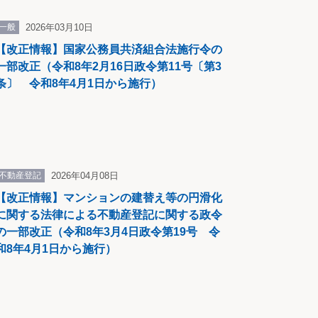
一般
2026年03月10日
【改正情報】国家公務員共済組合法施行令の
一部改正（令和8年2月16日政令第11号〔第3
条〕 令和8年4月1日から施行）
以 上
株式会社
年６月）
不動産登記
2026年04月08日
【改正情報】マンションの建替え等の円滑化
に関する法律による不動産登記に関する政令
の一部改正（令和8年3月4日政令第19号 令
和8年4月1日から施行）