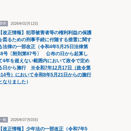
警察
2026年02月12日
【改正情報】犯罪被害者等の権利利益の保護
を図るための刑事手続に付随する措置に関す
る法律の一部改正（令和4年5月25日法律第
48号〔附則第87号〕 公布の日から起算し
て4年を超えない範囲内において政令で定め
る日から施行
※令和7年12月17日（政令第
414号）において令和8年5月21日からの施行
となりました
）
一般
2026年07月03日
【改正情報】少年法の一部改正（令和7年5