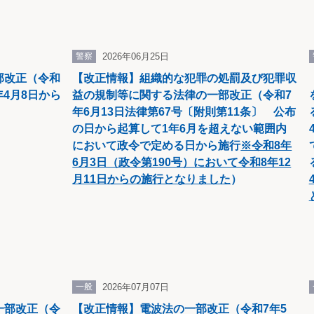
警察
2026年06月25日
部改正（令和
【改正情報】組織的な犯罪の処罰及び犯罪収
年4月8日から
益の規制等に関する法律の一部改正（令和7
年6月13日法律第67号〔附則第11条〕 公布
の日から起算して1年6月を超えない範囲内
において政令で定める日から施行
※令和8年
6月3日（政令第190号）において令和8年12
月11日からの施行となりました
）
一般
2026年07月07日
一部改正（令
【改正情報】電波法の一部改正（令和7年5