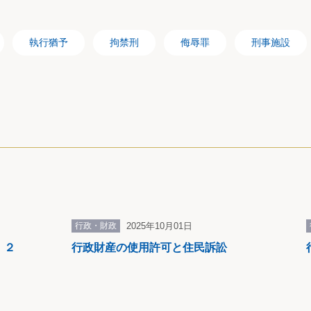
執行猶予
拘禁刑
侮辱罪
刑事施設
察処遇に係る規定の整備
護観察に付された保護観察付執行猶予者に対する保護観察は
留意して実施しなければならないこととされました。
処遇に係る規定の整備
更生を保護するため特に必要があると認められるときの刑事上
た後6 か月を超えて更生緊急保護を行うことができる期間を
行政・財政
2025年10月01日
与及び宿泊場所の供与については更に6か月を、その他のものに
 ２
行政財産の使用許可と住民訴訟
範囲内とすることとされました。
象者が、当該保護観察対象者が刑又は保護処分を言い渡される
に係る被害者等の被害の回復又は軽減に誠実に努めるよう、必
ととされました。