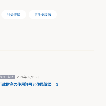
社会復帰
更生保護法
、当該
の手続
、更生緊
行政・財政
2026年05月15日
ついて
行政財産の使用許可と住民訴訟 ３
理由と
要な指