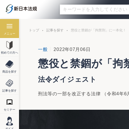
トップ
記事を探す
懲役と禁錮が「拘禁刑」に一本化！
メニュー
一般
2022年07月06日
初めての方へ
懲役と禁錮が「拘
商品を探す
法令ダイジェスト
記事を探す
刑法等の一部を改正する法律 （令和4年6月
セミナー
ガイド