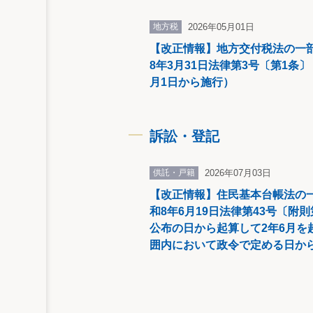
地方税
2026年05月01日
【改正情報】地方交付税法の一
8年3月31日法律第3号〔第1条〕
月1日から施行）
訴訟・登記
供託・戸籍
2026年07月03日
【改正情報】住民基本台帳法の
和8年6月19日法律第43号〔附
公布の日から起算して2年6月を
囲内において政令で定める日か