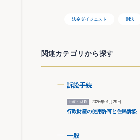
法令ダイジェスト
刑法
更生保護法の一部改正関係
関連カテゴリから探す
１）刑の執行猶予制度の拡充に伴う保護観
保護観察に付されている期間中に更に保
犯罪に結び付いた要因の的確な把握に
訴訟手続
２）罪を犯した者に対する社会内における
〈１〉更生緊急保護の対象となる者の改善
又は保護処分による身体の拘束を解かれ
行政・財政
2026年01月29日
急保護の措置のうち金品の給与又は貸
行政財産の使用許可と住民訴訟
は更に1年6か月を、それぞれ超えない
〈２〉指導監督の方法として、保護観察対
なった犯罪又は刑罰法令に触れる行為
示その他の措置をとることを加えるこ
一般