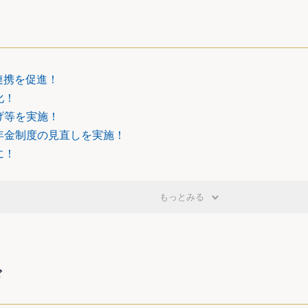
の処遇に関する法律の一部改正関係
連携を促進！
る規定の整備
化！
善更生及び円滑な社会復帰を図るため必要と認められる場合
げ等を実施！
を行わせることとされました。
年金制度の見直しを実施！
整備
害に関する心情等を述べたい旨の申出があったときは、相当で
に！
することとし、矯正処遇を行うに当たっては、聴取した心情等
取した心情等を受刑者に伝達することを希望する旨の申出があ
もっとみる
、改善指導を行うに当たり、当該心情等を受刑者に伝達するこ
帰を図るため、釈放後に自立した生活を営む上での困難を有
つ、適切な住居その他の宿泊場所を得ること及び当該宿泊場所
ド
こととされました。