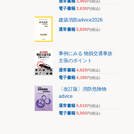
通常書籍
3,960
円
(税込)
電子書籍
3,630
円
(税込)
せられ
れまし
建築消防advice2026
通常書籍
5,830
円
(税込)
言渡し
その刑
事例にみる 物損交通事故
は、当
主張のポイント
続きそ
執行猶
通常書籍
4,620
円
(税込)
電子書籍
4,180
円
(税込)
は拘留
〔改訂版〕消防危険物
advice
通常書籍
5,610
円
(税込)
電子書籍
5,060
円
(税込)