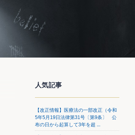
人気記事
【改正情報】医療法の一部改正（令和
から、
5年5月19日法律第31号〔第9条〕 公
布の日から起算して3年を超 ...