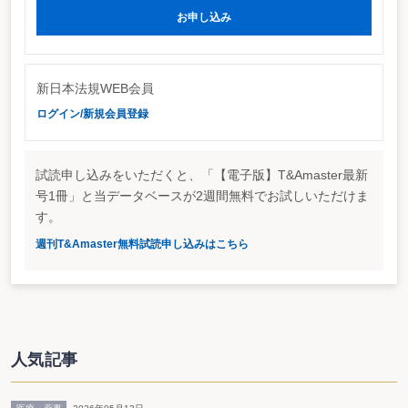
ては、平成24年4月1日以後も適格退職年金契約に係る税制上の措置を継続して
お申し込み
適用することとされた（法法附則20④）。
（2）その他
確定給付企業年金等の掛金等の損金算入について、適格退職年
金契約の解除により事業主に返還される資産で確定拠出年金の資産管理機関に
移換するものに係る措置が除外された（法令135三）。
新日本法規WEB会員
Ⅱ.収益事業の範囲
収益事業の範囲から除外することとされている小規模企業者等設備導入資金
ログイン/新規会員登録
助成法（昭和31年法律第115号）第14条に規定する貸与機関が、同法第2条第6
項に規定する設備貸与事業として行う設備の販売業、同条第5項に規定する設
備資金貸付事業として行う金銭貸付業及び同条第6項に規定する設備貸与事業
として行う設備の貸付業について、地域の自主性及び自立性を高めるための改
試読申し込みをいただくと、「【電子版】T&Amaster最新
革の推進を図るための関係法律の整備に関する法律（平成23年法律第37号）に
号1冊」と当データベースが2週間無料でお試しいただけま
よる小規模企業者等設備導入資金助成法の改正後も引き続き収益事業の範囲か
す。
ら除外することとされた（法令5①一ロ、三ヌ、四ハ）。
週刊T&Amaster無料試読申し込みはこちら
Ⅲ.企業再生関係税制
政府関係金融機関の範囲に、株式会社国際協力銀行が追加された（法令24の
2②一）。
Ⅳ.国庫補助金等で取得した固定資産等の圧縮額の損金算入
本制度の適用対象となる国庫補助金等の範囲に、新関西国際空港株式会社の
補助金が追加された（法令79四）。
人気記事
Ⅴ.貸倒引当金
株式会社東日本大震災事業者再生支援機構が、貸倒引当金の繰入額が損金算
入できる法人とされた（法令96④十四）。