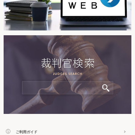
ロ 除外
対象から次の事業が除外された（旧措令27の9⑥）。
ⅰ 広告代理業
ⅱ ディスプレイ業
（4）対象となる建物及びその附属設備
上記
（3）
イの対象事業の追加に伴
い、次の上記
（3）
イⅰからⅳまでの事業については、それぞれ次のⅰからⅳ
までの建物及びその附属設備が対象とされた（措法42の9①表三3欄、措令27
の9⑦）。
ⅰ 電気業 工場用の建物
ⅱ 商品検査業 事務所用又は作業場用の建物
ⅲ 計量証明業 事務所用又は作業場用の建物
ⅳ 研究開発支援検査分析業 事務所用、作業場用又は研究所用の建物
（5）適用期間
本措置の適用期間は、産業高度化・事業革新促進地域を定め
た産業高度化・事業革新促進計画につき沖縄県知事の主務大臣に対する提出の
あった日から平成29年3月31日までの期間とされている（措法42の9①、措令
27の9①三）。
4.自由貿易地域及び特別自由貿易地域に係る措置
本措置は、国際物流拠点産
業集積地域に係る措置に改組され（措法42の9①表四、措令27の
9①②⑧⑨）、自由貿易地域及び特別自由貿易地域に係る措置は、適用期限
（平成24年3月31日）の到来をもって廃止された（旧措法42の9①表四、旧措
令27の9①②⑧）。
改組後の措置の内容は、概ね自由貿易地域及び特別自由貿易地域に係る措置
と同様だが、異なる点は、次のとおりである。
（1）対象事業
対象に次の事業が追加された（措法42の9①表四2欄、沖振法
3十一、措令27の9⑧、沖振令4の2五～七）。
ご利用ガイド
イ 沖縄振興特別措置法施行令第4条の2第5号に掲げる無店舗小売業（以下