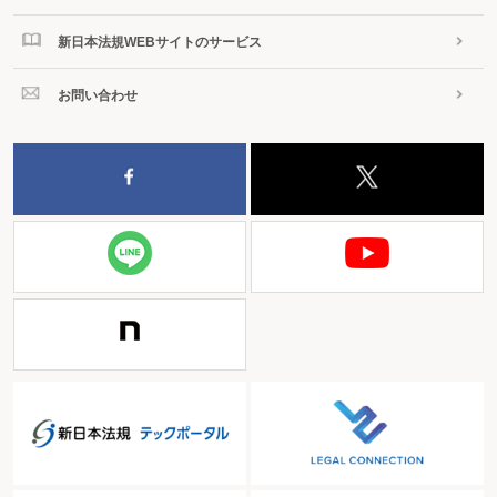
「無店舗小売業」という。）
ロ 沖縄振興特別措置法施行令第4条の2第6号に掲げる機械等修理業（以下
新日本法規WEBサイトのサービス
「機械等修理業」という。）
ハ 沖縄振興特別措置法施行令第4条の2第7号に掲げる不動産賃貸業（以下
「不動産賃貸業」という。）
お問い合わせ
（2）対象となる建物及びその附属設備
上記
（1）
の対象事業の追加に伴
い、次の上記
（1）
イからハまでの事業については、それぞれ次のイからハま
での建物及びその附属設備が対象とされた（措法42の9①表四3欄、措令27の
9⑨）。
イ 無店舗小売業 事務所用、作業場用又は倉庫用の建物
ロ 機械等修理業 作業場用又は倉庫用の建物
ハ 不動産賃貸業 倉庫用の建物
（3）適用期間
本措置の適用期間は、国際物流拠点産業集積地域に係る指定
の日から平成29年3月31日までの期間とされている（措法42の9①、措令27の
9①四）。
5.金融業務特別地区に係る措置
（1）対象事業の範囲の拡充
対象となる金融
業務に係る事業における金融業務に、特定の自主規制業務が追加された（措法
42の9①表五2欄、沖振法3十四、金融業務事業認定申請等内閣府令1①三）。
特定の自主規制業務とは、金融商品取引所の委託を受けて行う金融商品取引法
第85条第4項に規定する特定業務をいう。
（2）適用期限の延長
本措置の適用期限が、平成29年3月31日まで5年延長さ
れた（措法42の9①、措令27の9①五）。
なお、連結納税制度の場合についても、上記
1
から
5
までと同様の改正が行わ
れている（措法68の13①、措令39の43①②、措規22の26①②）。