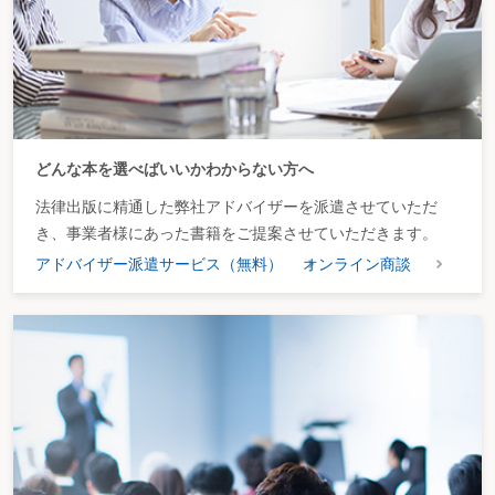
置法（平成23年法律第108号）の認定発電設備に該当するもので一定の規模以
上のものについて、即時償却ができる措置が講じられた。
具体的には、平成24年7月1日から平成25年3月31日までの期間内にその製作
又は建設の後、事業の用に供されたことのない太陽光又は風力の利用に資する
機械その他の減価償却資産のうち、太陽光を電気に変換する認定発電設備に該
当するものでその出力が10キロワット以上である太陽光の利用に著しく資する
もの又は風力を電気に変換する認定発電設備に該当するものでその出力が
10,000キロワット以上である風力の利用に著しく資するものの取得等をして、
その取得等をした日から1年以内に事業の用に供した場合における特別償却限
どんな本を選べばいいかわからない方へ
度額は、その取得価額から普通償却限度額を控除した金額に相当する金額とす
るというものである（措法42の5①、措令27の5①）。
法律出版に精通した弊社アドバイザーを派遣させていただ
2.対象資産の見直し
上記
1
の改正に伴い、対象となる新エネルギー利用設備
き、事業者様にあった書籍をご提案させていただきます。
等から太陽光発電設備及び風力発電設備が除外された（措法42の5①一ロ、措
アドバイザー派遣サービス（無料）
オンライン商談
令27の5②）。
なお、連結納税制度の場合についても、上記
1
及び
2
と同様の改正が行われて
いる（措法68の10①、措令39の40①⑨）。
Ⅱ.中小企業者等が機械等を取得した場合の特別償却又は法人税額の特別控除
（連結：中小連結法人が機械等を取得した場合の特別償却又は法人税額の特別
控除）（中小企業投資促進税制）
1.対象資産の追加
対象資産に製品の品質管理の向上に資する工具、器具及び
備品が追加された（措法42の6①一）。
この製品の品質管理の向上に資する工具、器具及び備品とは、測定工具及び
検査工具（電気又は電子を利用するものを含む。）並びに試験又は測定機器
で、一定の金額以上のものをいう（措令27の6③、措規20の3①一・四⑤）。