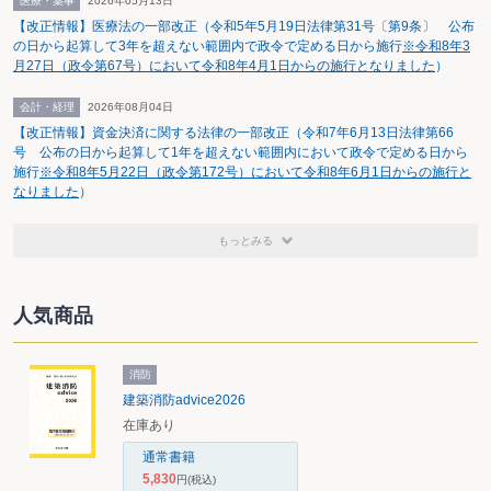
医療・薬事
2026年05月13日
Ⅵ.その他
【改正情報】医療法の一部改正（令和5年5月19日法律第31号〔第9条〕 公布
の日から起算して3年を超えない範囲内で政令で定める日から施行
※令和8年3
1.欠損金の繰越し
（1）適格合併等が行われた場合に被合併法人等から合併法
月27日（政令第67号）において令和8年4月1日からの施行となりました
）
人等に引き継がれる欠損金額の帰属する事業年度について、次の改正が行われ
た（法令112②）。
会計・経理
2026年08月04日
① 合併法人等の適格合併等の日の属する事業年度がその合併法人等の設立
の日の属する事業年度である場合には、被合併法人等の適格合併等の日前9年
【改正情報】資金決済に関する法律の一部改正（令和7年6月13日法律第66
以内に開始した事業年度で欠損金額が生じた事業年度のうち最も古い事業年度
号 公布の日から起算して1年を超えない範囲内において政令で定める日から
開始の日（以下「被合併法人等9年前事業年度開始日」という。）からその合
施行
※令和8年5月22日（政令第172号）において令和8年6月1日からの施行と
併法人等の設立の日の前日までの期間をその期間に対応する被合併法人等の事
なりました
）
業年度ごとに区分したそれぞれの期間（その設立の日の前日の属する期間にあ
っては、その被合併法人等のその前日の属する事業年度開始の日からその前日
までの期間）を合併法人等のそれぞれの事業年度とみなして引き継がれる欠損
もっとみる
金の帰属する事業年度とすることが明確化された。
② 合併法人等の適格合併等の日の属する事業年度がその合併法人等の設立
の日の属する事業年度である場合において、被合併法人等9年前事業年度開始
人気商品
日がその設立の日以後であるときは、その合併法人等の設立の日の前日の属す
るその被合併法人等の事業年度開始の日からその合併法人等の設立の日の前日
までの期間をその合併法人等の事業年度とみなして引き継がれる欠損金の帰属
する事業年度とすることが明確化された。
消防
（2）適格合併等が行われた場合に被合併法人等から合併法人等に引き継がれ
建築消防advice2026
る欠損金額から除かれる金額のうち、支配関係があることとなった日の属する
在庫あり
事業年度以後の欠損金額で特定資産譲渡等損失相当額に達するまでの金額の計
算について、特定資産譲渡等損失相当額の計算の基礎から除外される「帳簿価
通常書籍
額等が1,000万円未満の資産」（法令123の8③四）に該当するかどうかを判定
5,830
円
(税込)
する時点が、支配関係があることとなった日の属する事業年度の開始の日であ