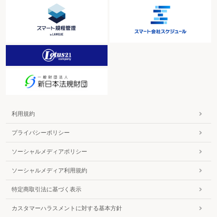
Ⅳ.その他の税額控除
試験研究費の増加額又は平均売上金額の10%を超える試験研究費の額に係る
税額控除制度の適用期限が、平成26年3月31日まで2年延長された（措法42の
4⑨、68の9⑨）。
>>特別償却関係
Ⅰ.特定設備等の特別償却
公害防止用設備の特別償却制度について、次の見直しが行われた。
1.対象設備の見直し
対象設備からPCB汚染物等無害化処理用設備及び石綿含
有廃棄物等無害化処理用設備が除外された（平24.3.31財務省告示114）。連結
納税制度の場合についても同様である。
2.適用期限の延長
制度の適用期限が、平成26年3月31日まで2年延長された
利用規約
（平24.3.31財務省告示114）。連結納税制度の場合についても同様である。
プライバシーポリシー
Ⅱ.特定地域における工業用機械等の特別償却
1.産業高度化地域に係る措置
本措置は、産業高度化・事業革新促進地域に係
ソーシャルメディアポリシー
る措置に改組され（措法45①表二、措令28の9①②⑧⑨）、産業高度化地域に
係る措置は、適用期限（平成24年3月31日）の到来をもって廃止された（旧措
ソーシャルメディア利用規約
法45①表二、旧措令28の9①②⑧⑨）。
改組後の措置の内容は、概ね産業高度化地域に係る措置と同様だが、異なる
特定商取引法に基づく表示
点は、次のとおりである。
（1）適用対象法人
本措置の適用対象法人は、青色申告書を提出する法人
で、沖縄振興特別措置法第35条の3第5項に規定する認定事業者に該当するもの
カスタマーハラスメントに対する基本方針
に限ることとされている（措法45①、沖振法35の3⑤）。