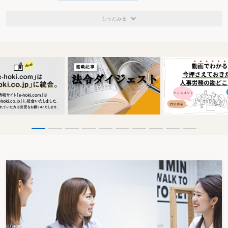
ることが明確化された（法令112⑤一）。合併法人等の欠損金額からないもの
とされる金額の計算についても同様とされている（法令112⑧）。
もっとみる
2.申告書の添付書類等の書式
減価償却資産及び繰延資産の償却費の計算に関
する明細書の書式について、減価償却資産の種類ごとに、かつ、償却の方法の
異なるごとに区分したその区分ごとの合計額を記載した書類又は繰延資産の種
類ごとに区分したその区分ごとの合計額を記載した書類を仮決算による中間申
告書に添付した場合には、法人が保存することとされる明細書については、法
人税法施行規則別表16の書式と異なる書式によることができることが明確化さ
れた（法規32②ただし書）。仮決算による連結中間申告書についても同様とさ
れている（法規37の9②ただし書）。
また、適格分割等を行った場合の減価償却資産及び繰延資産の期中損金経理
額の損金算入に関する届出書のうち期中損金経理額及び償却限度額の明細を法
人税法施行規則別表16の書式により記載するときは、減価償却資産の種類ごと
に、かつ、償却の方法の異なるごとに区分したその区分ごとの合計額又は繰延
資産の種類ごとに区分したその区分ごとの合計額を記載することができること
が明確化された（法規27の14）。
租税特別措置法関係（24年度改正）
>>税額控除関係
Ⅰ.エネルギー環境負荷低減推進設備等を取得した場合の特別償却又は法人税額
の特別控除（環境関連投資促進税制）
1.即時償却措置の導入
太陽光又は風力の利用に資する機械その他の減価償却
資産のうち、電気事業者による再生可能エネルギー電気の調達に関する特別措