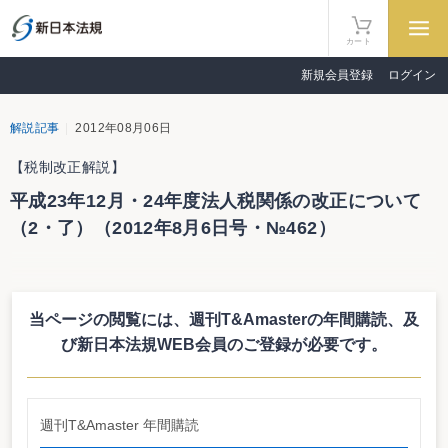
カート
新規会員登録
ログイン
解説記事
2012年08月06日
【税制改正解説】
平成23年12月・24年度法人税関係の改正について
（2・了）（2012年8月6日号・№462）
税制改正解説
平成23年12月・24年度法人税関係の改正について（2・了）
高橋康尚
当ページの閲覧には、週刊T&Amasterの年間購読、
及
法人税法関係（24年度改正）（承前）
び新日本法規WEB会員のご登録が必要です。
Ⅰ.適格退職年金契約
（1）一定の閉鎖型の適格退職年金契約についての適格退職年金契約に係る税
制上の措置の継続適用
いわゆる閉鎖型の適格退職年金契約で、事業主が存在
週刊T&Amaster 年間購読
しないもの又は厚生年金保険未適用事業所の事業主が締結しているものについ