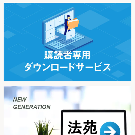
3.産業高度化地域に係る措置
本措置は、産業高度化・事業革新促進地域に係
る措置に改組され（措法42の9①表三、措令27の9①②⑥⑦、措規20の4⑤）、
産業高度化地域に係る措置は、適用期限（平成24年3月31日）の到来をもって
廃止された（旧措法42の9①表三、旧措令27の9①②⑥⑦、旧措規20の4⑤）。
改組後の措置の内容は、概ね産業高度化地域に係る措置と同様だが、異なる
点は、次のとおりである。
（1）適用対象法人
本措置の適用対象法人は、青色申告書を提出する法人
で、沖縄振興特別措置法第35条の3第5項に規定する認定事業者に該当するもの
に限ることとされている（措法42の9①、沖振法35の3⑤）。
（2）新設又は増設（以下「新増設」という。）をする設備
新増設をする設
備は、次のいずれかの規模の設備とされた（措法42の9①、措令27の9②
三）。
イ 一の生産等設備で、これを構成する有形減価償却資産の取得価額の合計額
が1,000万円を超えるもの
ロ 機械及び装置並びに器具及び備品で、これらの取得価額の合計額が500万
円を超えるもの
（3）対象事業
イ 追加
対象に次の事業が追加された（措法42の9①表三2欄、沖振法3十、措令27
の9⑥、沖振令4八～十一）。
ⅰ 沖縄振興特別措置法施行令第4条第8号に掲げる電気業（以下「電気業」
という。）
ⅱ 商品検査業
ⅲ 計量証明業
ⅳ 沖縄振興特別措置法施行令第4条第11号に掲げる研究開発支援検査分析
業（以下「研究開発支援検査分析業」という。）