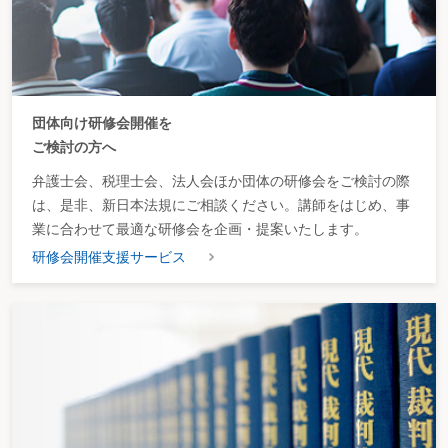
2.対象資産の範囲の見直し
器具及び備品のうち事務処理の能率化等に資する
デジタル複合機について、その対象範囲から指定期間内の各事業年度において
取得又は製作をして指定事業の用に供したものの取得価額の合計額が120万円
以上のものが除外された（措規20の3⑤）。
3.適用期限の延長
制度の適用期限が、平成26年3月31日まで2年延長された
（措法42の6①、措規20の3⑤⑥）。
団体向け研修会開催を
なお、連結納税制度の場合についても、上記
1
から
3
までと同様の改正が行わ
ご検討の方へ
れている（措法68の11①、措令39の41①、措規22の25①②）
弁護士会、税理士会、法人会ほか団体の研修会をご検討の際
Ⅲ.沖縄の特定地域において工業用機械等を取得した場合の法人税額の特別控除
は、是非、新日本法規にご相談ください。講師をはじめ、事
1.観光振興地域に係る措置
本措置は、観光地形成促進地域に係る措置に改組
業に合わせて最適な研修会を企画・提案いたします。
され（措法42の9①表一、措令27の9①～③、措規20の4①②）、観光振興地域
に係る措置は、適用期限（平成24年3月31日）の到来をもって廃止された（旧
研修会開催支援サービス
措法42の9①表一、旧措令27の9①～③、旧措規20の4①②）。
改組後の措置の内容は、概ね観光振興地域に係る措置と同様だが、異なる点
は、次のとおりである。
（1）対象となる特定民間観光関連施設
対象となる特定民間観光関連施設の
うち次の施設について、次の見直しが行われた。
イ 休養施設
ⅰ 対象に国際健康管理・増進施設が追加された（措規20の4②三）。
ⅱ 温泉保養施設において備えることとされているものから運動室が除外さ
れた（措規20の4②三）。
ロ 集会施設
会議場施設から除かれている宿泊の用に供する施設を備えたものが除外され