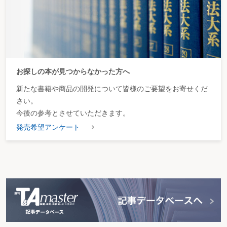
た（措規20の4②四）。
（2）適用期間
本措置の適用期間は、観光地形成促進地域を定めた観光地形
成促進計画につき沖縄県知事の主務大臣に対する提出のあった日から平成29年
3月31日までの期間とされている（措法42の9①、措令27の9①一）。
2.情報通信産業振興地域に係る措置
本措置は、新たな情報通信産業振興地域
に係る措置に改組され（措法42の9①表二、措令27の9①②④⑤、措規20の
4③④）、従来の情報通信産業振興地域に係る措置は、適用期限（平成24年3月
31日）の到来をもって廃止された（旧措法42の9①表二、旧措令27の
お探しの本が見つからなかった方へ
9①②④⑤、旧措規20の4③④）。
改組後の措置の内容は、概ね従来の情報通信産業振興地域に係る措置と同様
新たな書籍や商品の開発について皆様のご要望をお寄せくだ
だが、異なる点は、次のとおりである。
さい。
（1）対象事業
イ 追加
今後の参考とさせていただきます。
対象に沖縄振興特別措置法第3条第6号に規定するインターネット付随サー
ビス業（以下「インターネット付随サービス業」という。）が追加された（措
発売希望アンケート
法42の9①表二2欄、沖振法3六、措令27の9④、沖振令1の2）。
ロ 対象となる情報通信技術利用事業の範囲の拡充
対象となる情報通信技術利用事業に、ビジネス・プロセス・アウトソーシ
ング業が追加された（措法42の9①表二2欄、沖振法3八、措令27の9④、沖振
令3一ハ）。
（2）対象となる建物及びその附属設備
上記
（1）
イの対象事業の追加に伴
い、インターネット付随サービス業については、事務所用、作業場用又は研究
所用の建物及びその附属設備が対象とされた（措法42の9①表二3欄、措令27
の9⑤五）。
（3）適用期間
本措置の適用期間は、情報通信産業振興地域に係る指定の日
から平成29年3月31日までの期間とされている（措法42の9①、措令27の9①
二）。