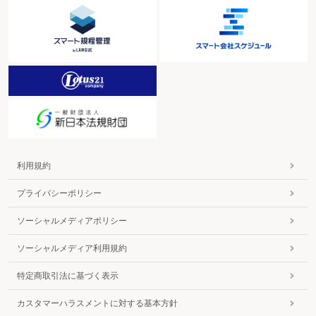
名称」に代えて「送達すべき書類を特定するために必要な情報」が
公示事項とされた。
（3）適用関係
上記
（2）
の改正は、改正法の公布の日（令和5年3月31日）から
起算して3年3月を超えない範囲内において政令で定める日以後にす
る公示送達について適用し、同日前にした公示送達については従前
どおりとされている（改正法附則1七、23①）。
3 税理士に対する懲戒処分等の公告方法の電子化
（1）改正前の制度の概要
利用規約
税理士法は、税理士、税理士であった者又は税理士法人に対する
処分をそれぞれ定めているが、その処分の内容については、次のと
プライバシーポリシー
おりとされている。
ソーシャルメディアポリシー
① 税理士に対する懲戒処分
イ 懲戒処分の種類
ソーシャルメディア利用規約
税理士法は、税理士に対する懲戒処分として、次の3種類を
規定している（税理士法44）。
特定商取引法に基づく表示
（イ）戒告
カスタマーハラスメントに対する基本方針
（ロ）2年以内の税理士業務の停止