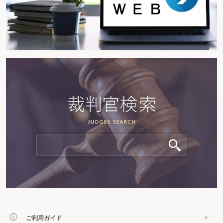
号。以下「民事訴訟法等改正法」という。）による民事訴訟法の改
正により、インターネットを用いた方法が整備されており、国税当
局においても早急な対応が求められている状況であった。
こうした課題や状況を踏まえ、納税者の利便を向上し、公示送達
を合理化する観点から、国税についてもインターネットを利用する
公示送達の方法が導入された。
具体的には、公示送達は、公示事項をインターネットを利用する
一定の方法により不特定多数の者が閲覧することができる状態に置
く措置をとるとともに、公示事項が記載された書面を税務署等の掲
示場に掲示し、又は公示事項をその税務署等に設置した電子計算機
の映像面に表示したものの閲覧をすることができる状態に置く措置
をとることによってすることとされた（通法14②）。
このように、公示送達については、インターネットを利用する方
法に加えて、従前と同様の公示事項が記載された書面を税務署等の
掲示場に掲示する措置又は公示事項をその税務署等に設置した電子
計算機（パソコン）の映像面に表示したものの閲覧をすることがで
きる状態に置く措置をとることによってすることとされたが、これ
は、公示送達について、インターネットを利用した方法のみによっ
ご利用ガイド
た場合には、インターネットの利用に通じない者やインターネット