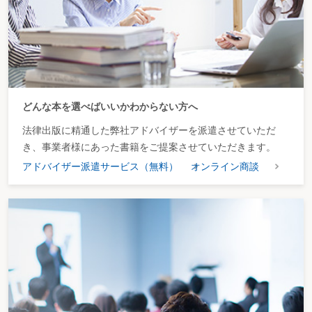
② 電子情報処理組織（e-Tax）を使用する方法による国税の納付
の手続
この特例の対象となる「電子情報処理組織（e-Tax）を使用す
る方法による国税の納付の手続」は、電子情報処理組織を使用する
方法のうち国税の納付手続に利用することができる入出力用プログ
ラム又はこれと同様の機能を有するもののみを使用して国税の納付
の手続を行う方法（ダイレクト納付）により法定納期限当日に行う
どんな本を選べばいいかわからない方へ
こととされている（通法34②、通規1の3③）。
法律出版に精通した弊社アドバイザーを派遣させていただ
また、上記の「国税の納付の手続」は、電子情報処理組織（e-
き、事業者様にあった書籍をご提案させていただきます。
Tax）を使用する方法による申請等（国税に関する法律の規定によ
アドバイザー派遣サービス（無料）
オンライン商談
り期限内申告書又は源泉徴収に係る所得税の計算書（所得税徴収高
計算書）若しくは国内事業者により特別徴収された国際観光旅客税
の計算書に記載すべきこととされている事項のデータの送信に限
る。以下同じ。）と同時に行われる納付書記載事項のデータの送信
とされている（通規1の3④）。
③ この特例の対象となる納付税額の上限額
新たなダイレクト納付のシステムの稼働初期の不具合等による
リスクに鑑み、その影響を抑制する観点から、この特例の対象とな
る納付税額の上限額は、1億円（令和6年4月1日から令和8年3月31