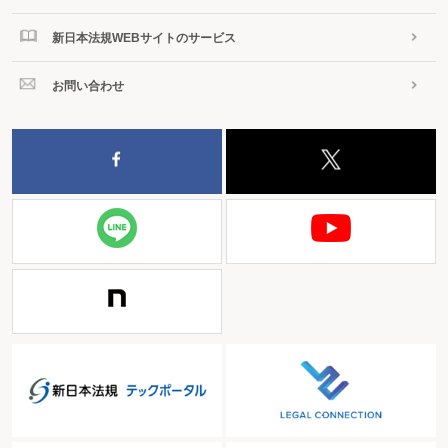
を利用することのできる環境にない者は公示送達の内容を確認する
新日本法規WEBサイトのサービス
ことができなくなるため、このような者の公示送達を受ける機会に
配慮することとされたものである。
お問い合わせ
なお、公示送達は、上記の措置を開始した日から起算して7日を
経過したときは、書類の送達があったものとみなすこととされてい
るが（通法14③）、具体的には、「公示事項をインターネットを利
用する一定の方法により不特定多数の者が閲覧することができる状
態に置く措置」と「公示事項が記載された書面を税務署等の掲示場
に掲示する措置又は公示事項を税務署等に設置した電子計算機の映
像面に表示したものの閲覧をすることができる状態に置く措置」の
いずれか遅い方の措置が開始された日から起算することとなるもの
と考えられる。
また、上記
（1）
のとおり、従前、「送達すべき書類の名称」が
公示事項とされていたが、公示送達についてインターネットを利用
する方法により行うことで、公示送達に関する情報がインターネッ
トを通じて不特定多数の者に公開されることとなり、その情報への
アクセスが飛躍的に向上することになることを踏まえ、送達を受け
るべき者のプライバシーに配慮する観点から、「送達すべき書類の