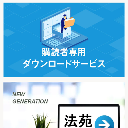
ル完結・自動化原則」では、「書面、目視、常駐、実地参加等を義
務付ける手続・業務について、デジタル処理での完結、機械での自
動化を基本とし、行政内部も含めエンドツーエンドでのデジタル対
応を実現すること。国・地方公共団体を挙げてデジタルシフトへの
組織文化作りと具体的対応を進めること。」とされている。これを
踏まえ、「デジタル原則に照らした規制の一括見直しプラン（令和
4年6月3日デジタル臨時行政調査会決定）」に基づき、各府省庁
は、書面掲示規制（国家資格等、公的な証明書等を対面確認や紙発
行で、特定の場所に掲示することを求めている規制）を含む代表的
なアナログ規制について、集中改革期間（令和4年7月から令和7年6
月までの3年間）において規制・制度の見直し等を行うこととされ
ている。
上記のとおり、国税通則法における公示送達制度については、公
示事項を記載した書面をその行政機関の掲示場に掲示して行うこと
とされているため、税務署等の行政機関に赴かなければその送達す
べき書類の内容の確認が困難であり、デジタル処理での完結ができ
ない仕組みの改善が課題とされていた。
こうした中、令和4年5月に、民事訴訟法における公示送達制度に
ついて、民事訴訟法等の一部を改正する法律（令和4年法律第48