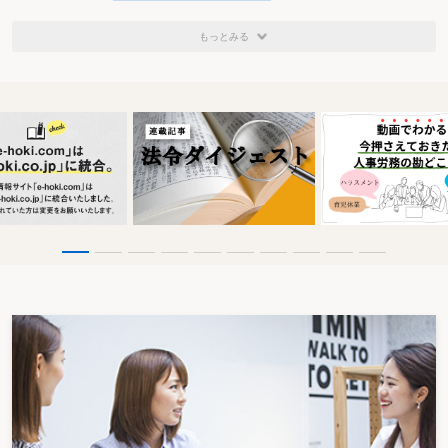
を行う旨の意思表示（納付書記載事項のデータの送信）を行う場合
もっとみる
には、法定納期限の翌日）に自動的に納付が行われるシステム（新
たなダイレクト納付のシステム）を構築することとされた。
今回の改正においては、この新たなダイレクト納付のシステムの
構築と併せて、電子情報処理組織（e-Tax）を使用する方法により
法定納期限当日に行われる申告等と同時にその申告等の情報に基づ
き自動的に作成された納付書記載事項のデータを送信し、法定納期
限の翌日までに自動的に納付が行われた場合には、法定納期限に納
付があったものとみなして、延滞税等に関する規定を適用する特例
が設けられた。
① この特例の概要
電子情報処理組織（e-Tax）を使用する方法による国税の納付
の手続が法定納期限に行われた場合（その税額が一定の金額以下で
ある場合に限る。）において、法定納期限の翌日までにその納付が
されたときは、その納付は法定納期限においてされたものとみなし
て、延納及び附帯税（延滞税・不納付加算税）に関する規定を適用
することとされている（通法34②、通令6の3、通規1の3③〜
⑤）。