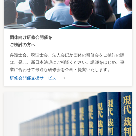
日までの間は1,000万円、同年4月1日から令和10年3月31日までの
間は3,000万円）とされている（通法34②、通規1の3⑤、改正通規
附則②）。
④ 納付の期日
この特例の適用を受けるためには、法定納期限の翌日までに国
団体向け研修会開催を
税の納付がされる必要があるが、法定納期限の翌日が日曜日、国民
ご検討の方へ
の祝日、振替休日、祝日に挟まれた日、土曜日、12月29日、12月
弁護士会、税理士会、法人会ほか団体の研修会をご検討の際
30日、12月31日、1月2日又は1月3日に当たるときは、これらの日
は、是非、新日本法規にご相談ください。講師をはじめ、事
の翌日までに国税の納付がされれば、この特例の適用を受けること
業に合わせて最適な研修会を企画・提案いたします。
ができる。ただし、災害その他やむを得ない理由によりその法定納
期限の翌日までに納付することができないと国税庁長官が認めると
研修会開催支援サービス
きは、その承認する日までに国税の納付がされれば、この特例の適
用を受けることができる（通法34②、通令6の3）。
（3）適用関係
上記
（2）
の改正は、令和6年4月1日から施行され（改正法附則1
四ハ、改正通令附則ただし書、改正通規附則①）、同日以後に行う
ダイレクト納付の手続について適用される。
2 公示送達制度の見直し