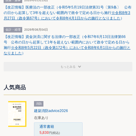
医療・薬事
2026年05月13日
使用する方法により申告等を行った後、e-Taxのメッセージボック
【改正情報】医療法の一部改正（令和5年5月19日法律第31号〔第9条〕 公布
スの受信通知（納付区分番号通知）を確認し、改めてダイレクト納
の日から起算して3年を超えない範囲内で政令で定める日から施行
※令和8年3
月27日（政令第67号）において令和8年4月1日からの施行となりました
）
付の手続（即時納付又は納付期日指定の選択）をすることで、納税
者の預金口座又は貯金口座からの振替により納付が行われるため、
会計・経理
2026年08月04日
申告等の手続と納付手続とを別々に行う必要があった。また、申告
【改正情報】資金決済に関する法律の一部改正（令和7年6月13日法律第66
等の手続が法定納期限（法定申告期限）までに終了していても、法
号 公布の日から起算して1年を超えない範囲内において政令で定める日から
施行
※令和8年5月22日（政令第172号）において令和8年6月1日からの施行と
定納期限当日の金融機関のシステム稼働時間外である場合には、改
なりました
）
めて納付手続を行わざるを得ず、法定納期限の翌日以後にその納付
手続を行った場合には、結果として延滞税等が課される場合があっ
もっとみる
た。
このような状況を改善し、ダイレクト納付の利便性の向上を図る
観点から、従前のダイレクト納付のシステム（即時納付又は期日指
人気商品
定納付のシステム）に加え、納税者が、法定納期限までに、電子情
報処理組織（e-Tax）を使用する方法により行われる申告等と同時
消防
に、自動的に納付を行う旨の意思表示として、その申告等の情報に
建築消防advice2026
基づき自動的に作成された納付書に記載すべきこととされている事
在庫あり
項（以下「納付書記載事項」という。）のデータを送信した場合に
通常書籍
は、法定納期限当日（法定納期限当日に、電子情報処理組織（e-
5,830
円
(税込)
Tax）を使用する方法により行われる申告等と同時に自動的に納付