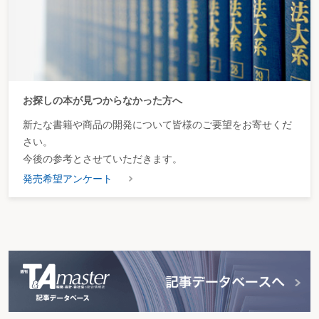
（1）改正前の制度の概要
税務署長その他の行政機関の長は、送達すべき書類について、そ
の送達を受けるべき者の住所及び居所が明らかでない場合又は外国
においてすべき送達につき困難な事情があると認められる場合に
は、その送達に代えて公示送達をすることができることとされてい
お探しの本が見つからなかった方へ
る（通法14①）。
この公示送達は、送達すべき書類の名称、その送達を受けるべき
新たな書籍や商品の開発について皆様のご要望をお寄せくだ
者の氏名及び税務署長その他の行政機関の長がその書類をいつでも
さい。
送達を受けるべき者に交付する旨を、その行政機関の掲示場に掲示
今後の参考とさせていただきます。
して行うこととされている（旧通法14②）。
発売希望アンケート
なお、この公示送達の効力については、掲示を始めた日から起算
して7日を経過したときは、書類の送達があったものとみなすこと
とされている（旧通法14③）。
（2）改正の内容
令和3年11月に設置された「デジタル臨時行政調査会」（以下
「調査会」という。）において、デジタル改革・規制改革・行政改
革に通底する5つの原則からなる「構造改革のためのデジタル原
則」が令和3年12月に策定された。この原則の一つである「デジタ