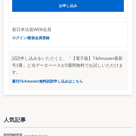
お申し込み
1 ダイレクト納付の利便性の向上
（1）改正前の制度の概要
ダイレクト納付は、次に掲げる事項をあらかじめ税務署長に届出
新日本法規WEB会員
（事前届出）をした者で、国税の納付手続に利用することができる
ログイン/新規会員登録
入出力用プログラム又はこれと同様の機能を有するもの（e-Taxシ
ステム）のみを使用して国税の納付を行おうとするものが、電子情
報処理組織（e-Tax）を使用する方法により申告等又は納付情報の
試読申し込みをいただくと、「【電子版】T&Amaster最新
登録を行った後に、事前届出をした預金口座又は貯金口座からの振
号1冊」と当データベースが2週間無料でお試しいただけま
替により、即時又は指定した期日に国税の納付をするというもので
す。
ある（旧通法34①ただし書、旧通規1の3①二、②二、国税オンライ
週刊T&Amaster無料試読申し込みはこちら
ン化省令4⑤、旧国税オンライン化省令8①）。
① 氏名又は名称、住所又は居所及び法人番号（法人番号を有しな
い者については、氏名又は名称及び住所又は居所）
② 国税の納付手続に利用する預金口座又は貯金口座のある金融機
関の名称並びにその口座の種別及び口座番号
③ その他参考となるべき事項
人気記事
（2）改正の内容
ダイレクト納付では、納税者は、電子情報処理組織（e-Tax）を