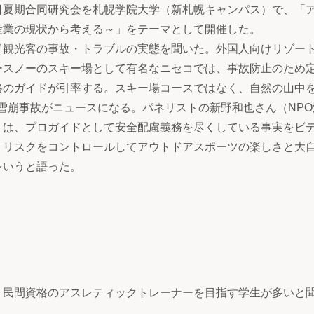
夏期合同研究会を札幌学院大学（新札幌キャンパス）で、「
産業の現状から考える～」をテーマとして開催した。
観光客の事故・トラブルの実態を聞いた。外国人向けリゾー
ースノーのスキー場として有名なニセコでは、事故防止のため
格のガイドが引率する。スキー場コースではなく、自然の山中
雪崩事故がニュースになる。パネリストの新野和也さん（NPO
）は、プロガイドとして安全配慮義務を尽くしている事実をビ
「リスクをコントロールしてアウトドアスポーツの楽しさと大
をいうと語った。
民間資格のアスレティックトレーナーを目指す学生が多いと