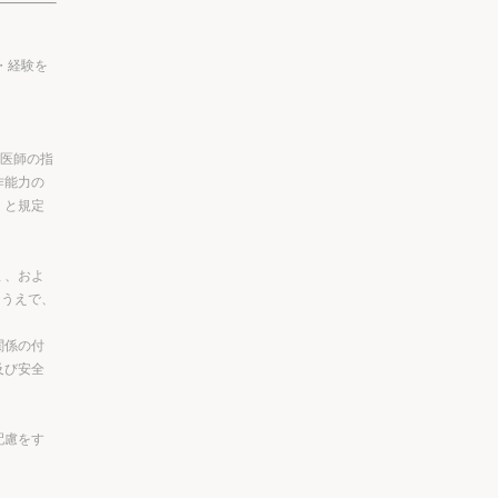
・経験を
、医師の指
作能力の
）と規定
 、およ
たうえで、
関係の付
及び安全
配慮をす