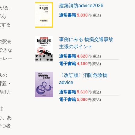
建築消防advice2026
上がる、
通常書籍
5,830
円
(税込)
であ
供する
事例にみる 物損交通事故
学療法
主張のポイント
できな
通常書籍
4,620
円
(税込)
トレー
電子書籍
4,180
円
(税込)
〔改訂版〕消防危険物
法の
advice
課題・
通常書籍
5,610
理能力
円
(税込)
電子書籍
5,060
円
(税込)
註
で、あ
持つ者