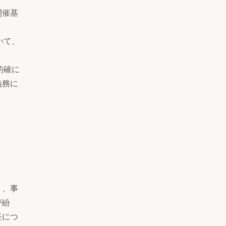
開催基
いて、
的確に
義務に
り、事
が紛
任につ