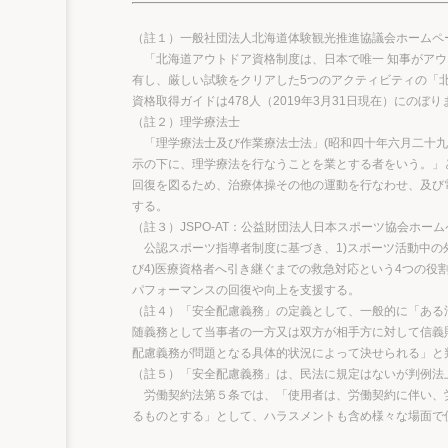
（註１）一般社団法人北海道体験観光推進協議会ホームペ
「北海道アウトドア資格制度は、日本で唯一 知事がアウ
有し、厳しい試験をクリアした5つのアクティビティの「
資格取得ガイドは478人（2019年3月31日現在）にのぼり
（註２）理学療法士
「理学療法士及び作業療法士法」(昭和四十年六月二十九
示の下に、理学療法を行なうことを業とする者をいう。」
回復を図るため、治療体操その他の運動を行なわせ、及び
する。
（註３）JSPO-AT：公益財団法人日本スポーツ協会ホー
公認スポーツ指導者制度に基づき、1)スポーツ活動中の外
び4)医療資格者へ引き継ぐまでの救急対応という4つの役
パフォーマンスの回復や向上を支援する。
（註４）「安全配慮義務」の定義として、一般的に「ある
随義務として当事者の一方又は双方が相手方に対して信義
配慮義務が問題となる具体的状況によって決せられる」と
（註５）「安全配慮義務」は、民法に規定はないが判例法
労働契約法第５条では、「使用者は、労働契約に伴い、
るものとする」として、ハラスメントも含め様々な場面で