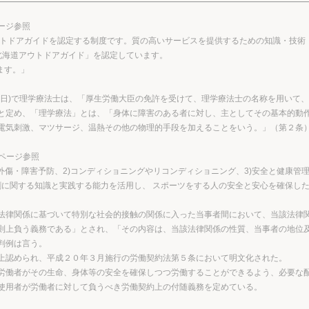
ージ参照
トドアガイドを認定する制度です。質の高いサービスを提供するための知識・技術
北海道アウトドアガイド」を認定しています。
ます。」
日)で理学療法士は、「厚生労働大臣の免許を受けて、理学療法士の名称を用いて
と定め、「理学療法」とは、「身体に障害のある者に対し、主としてその基本的動
電気刺激、マツサージ、温熱その他の物理的手段を加えることをいう。」（第２条
ムページ参照
傷・障害予防、2)コンディショニングやリコンディショニング、3)安全と健康管理
割に関する知識と実践する能力を活用し、 スポーツをする人の安全と安心を確保し
法律関係に基づいて特別な社会的接触の関係に入った当事者間において、当該法律
則上負う義務である」とされ、「その内容は、当該法律関係の性質、当事者の地位
判例は言う。
上認められ、平成２０年３月施行の労働契約法第５条において明文化された。
労働者がその生命、身体等の安全を確保しつつ労働することができるよう、必要な
使用者が労働者に対して負うべき労働契約上の付随義務を定めている。