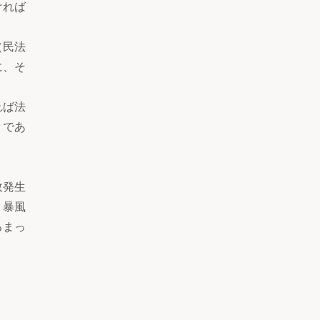
ければ
（民法
に、そ
れば法
々であ
故発生
、暴風
るまっ