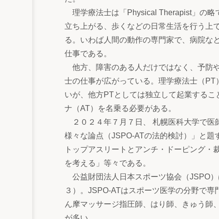
理学療法士は「Physical Therapi
立ち上がる、歩くなどの日常生活を行う上
る。いわば人間の動作の専門家で、病院な
仕事である。
他方、障害のある人だけではなく、予防や
士の仕事が広がっている。理学療法士（PT
いが、他方PTとしては独立して起業するこ
ナ（AT）を名乗る必要がある。
２０２４年７⽉７⽇、 札幌医科⼤学で医
様々な論点（JSPO-ATの法的検討）」
トップアスリートとアンチ・ドーピング・
を考える」等々である。
公益財団法人日本スポーツ協会（JSPO）は
３）。JSPO-ATはスポーツ医学の分野
ん摩マッサージ指圧師、はり師、きゅう師
が多い。