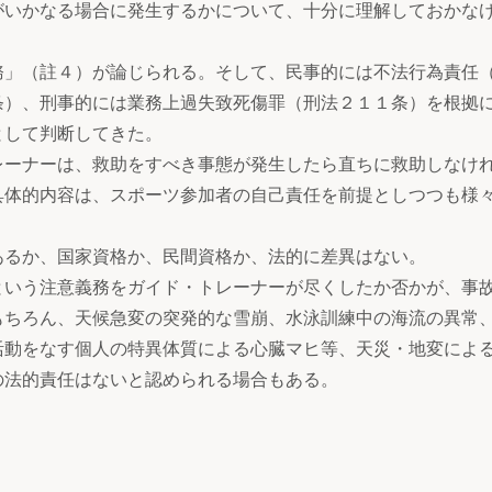
がいかなる場合に発生するかについて、十分に理解しておかな
」（註４）が論じられる。そして、民事的には不法行為責任
条）、刑事的には業務上過失致死傷罪（刑法２１１条）を根拠
として判断してきた。
ーナーは、救助をすべき事態が発生したら直ちに救助しなけ
具体的内容は、スポーツ参加者の自己責任を前提としつつも様
るか、国家資格か、民間資格か、法的に差異はない。
いう注意義務をガイド・トレーナーが尽くしたか否かが、事
もちろん、天候急変の突発的な雪崩、水泳訓練中の海流の異常
活動をなす個人の特異体質による心臓マヒ等、天災・地変によ
の法的責任はないと認められる場合もある。