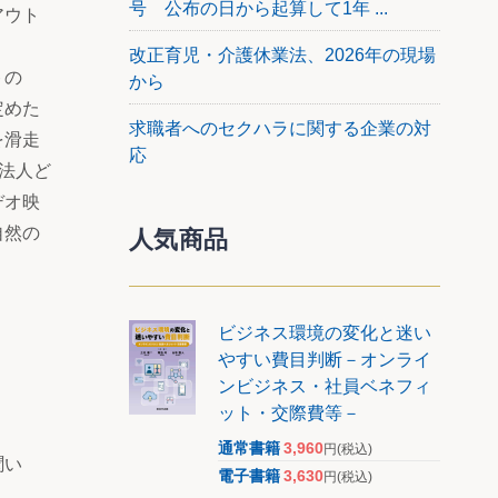
号 公布の日から起算して1年 ...
アウト
改正育児・介護休業法、2026年の現場
トの
から
定めた
求職者へのセクハラに関する企業の対
を滑走
応
法人ど
デオ映
自然の
人気商品
ビジネス環境の変化と迷い
やすい費目判断－オンライ
ンビジネス・社員ベネフィ
ット・交際費等－
通常書籍
3,960
円
(税込)
聞い
電子書籍
3,630
円
(税込)