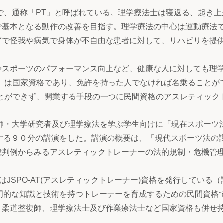
st」の略で、通称「PT」と呼ばれている。理学療法士は寝返る、起き
で基本となる動作の改善を目指す。理学療法の中心は運動療法
どで怪我や病気で身体が不自由な患者に対して、リハビリを提
スポーツのパフォーマンス向上など、健康な人に対しても理
）は国家資格であり、免許を持った人でなければ名乗ることが
とができず、開業する手段の一つに民間資格のアスレティック
師・大学研究者及び理学療法を学ぶ学生向けに「現在スポーツ
と題する９０分の講演をした。講演の概要は、「現代スポーツ法の
裁判例からみるアスレティックトレーナーの法的規制・危機管
JSPO-AT(アスレティックトレーナー)資格を発行している（
で専門的な知識と技術を持つトレーナーを育成するための民間資格
、柔道整復師、理学療法士及び作業療法士など国家資格も併せ