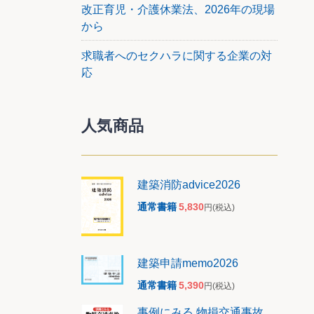
を目指
改正育児・介護休業法、2026年の現場
から
求職者へのセクハラに関する企業の対
応
人気商品
建築消防advice2026
0名以
通常書籍
5,830
円
(税込)
建築申請memo2026
通常書籍
5,390
円
(税込)
事例にみる 物損交通事故