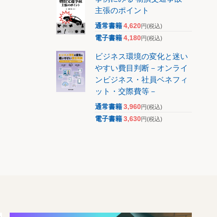
主張のポイント
通常書籍
4,620
円
(税込)
電子書籍
4,180
円
(税込)
ビジネス環境の変化と迷い
やすい費目判断－オンライ
ンビジネス・社員ベネフィ
ット・交際費等－
通常書籍
3,960
円
(税込)
電子書籍
3,630
円
(税込)