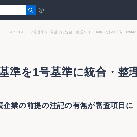
ＪＡＳＤＡＱ・2号基準を1号基準に統合・整理へ（2003年12月22日号・№048
基準を1号基準に統合・整理へ
続企業の前提の注記の有無が審査項目に
整理へ