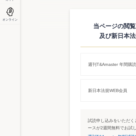
グリーンシート登録時に継続企業の前提の
日本証券業協会は12月9日、「JASDAQ
シート改革のための本協会関係規則の改正
オンライン
http://www.jsda.or.jp/html/oshirase/public/bo
当ページの閲覧に
及び新日本法
2号基準は無くなる
「JASDAQ市場の登録制度の見直しにつ
合・整理するという案。具体的には、
・一定以上の経常利益をあげており、事業
なっても公開が可能となるよう経常利益に
週刊T&Amaster 年間購
・当期純損失となった企業であっても、成
ある企業については、公開が可能となるよ
・安全性の観点から純資産額に係る基準を
といったもの（下表参照）。
新日本法規WEB会員
パブリック・コメントは12月22日まで。
グリーンシート制度の信頼性向上へ
一方、「グリーンシート改革のための本協
引に関する規則」（公正慣習規則第2号）の
試読申し込みをいただくと
これによると、グリーンシート銘柄として
ースが2週間無料でお試
疑義を抱かせる事象又は状況に関する重要