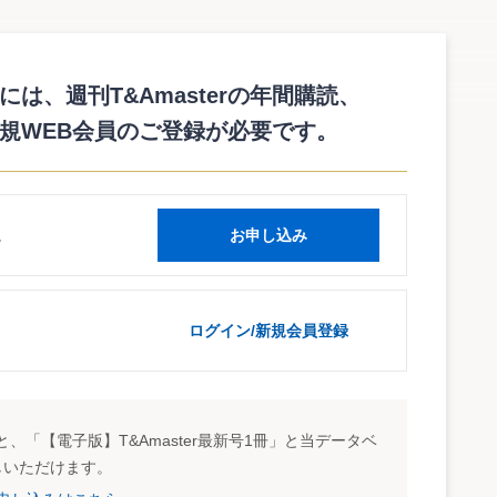
注記の有無が審査項目に
市場の登録制度の見直しについて」を、また、12月12日に「グ
について」を公表した。
syu.html
は、週刊T&Amasterの年間購読、
規WEB会員のご登録が必要です。
いて」は、登録銘柄数が3銘柄にとどまっている2号基準を1号
そのものが順調な企業であれば、特別損失の計上により当期純
より評価する基準を追加。
読
お申し込み
長性や将来性などが投資者から高く評価され、時価総額が一定
う利益に係る特例的な基準を設ける。
全ての銘柄に適用。
ログイン/新規会員登録
会関係規則の改正について」は、「店頭有価証券の売買その
一部を改正する案。
、「【電子版】T&Amaster最新号1冊」と当データベ
届出を行おうとする場合の審査項目に、「継続企業の前提に
しいただけます。
な注記等がなされてないこと」が追加されている。いわゆるゴ