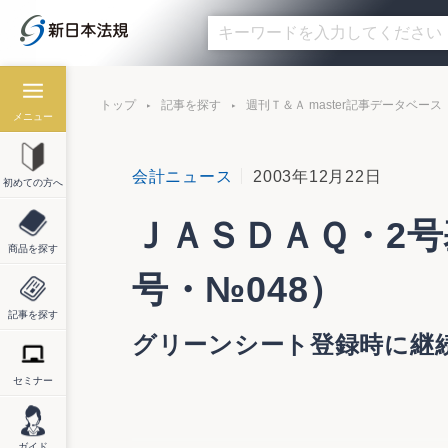
トップ
記事を探す
週刊Ｔ＆Ａ master記事データベース
メニュー
会計ニュース
2003年12月22日
初めての方へ
ＪＡＳＤＡＱ・2号
商品を探す
号・№048）
記事を探す
グリーンシート登録時に継
セミナー
ＪＡＳＤＡＱ・2号基準を1号基準に統合・
ガイド