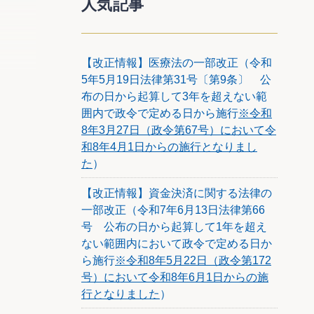
人気記事
リーン
【改正情報】医療法の一部改正（令和
5年5月19日法律第31号〔第9条〕 公
布の日から起算して3年を超えない範
基準に統
囲内で政令で定める日から施行
※令和
損失と
8年3月27日（政令第67号）において令
和8年4月1日からの施行となりまし
以上で
た
）
【改正情報】資金決済に関する法律の
一部改正（令和7年6月13日法律第66
号 公布の日から起算して1年を超え
ない範囲内において政令で定める日か
他の取
ら施行
※令和8年5月22日（政令第172
号）において令和8年6月1日からの施
重要な
行となりました
）
ーイン