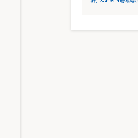
週刊T&Amaster無料
グ・コンサーンの注記の有無を審査項目に
すとしている。パブリック・コメントは12月
改正案
区分な
対象企業
全企業
時価総額
10億円以上
利益の額
当期利益が正
時
若しくは経常利益が5億円
場
以上
な
純資産の額
2億円以上
株主の数
登録株式数に応じて300名、4