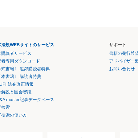
本法規WEBサイトのサービス
サポート
式購読者サービス
書籍の発行希
読者専用ダウンロード
アドバイザー
除式書籍〕 追録購読者特典
お問い合わせ
行本書籍〕 購読者特典
K UP! 法令改正情報
の解説と国会審議
&A master記事データベース
官検索
官検索の使い方