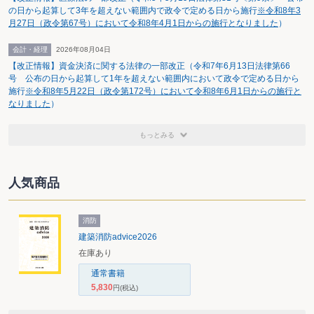
の日から起算して3年を超えない範囲内で政令で定める日から施行
※令和8年3
月27日（政令第67号）において令和8年4月1日からの施行となりました
）
会計・経理
2026年08月04日
【改正情報】資金決済に関する法律の一部改正（令和7年6月13日法律第66
号 公布の日から起算して1年を超えない範囲内において政令で定める日から
施行
※令和8年5月22日（政令第172号）において令和8年6月1日からの施行と
なりました
）
もっとみる
人気商品
消防
建築消防advice2026
在庫あり
通常書籍
5,830
円
(税込)