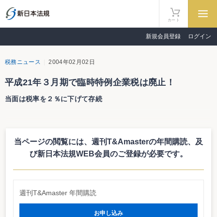
カート
新規会員登録
ログイン
税務ニュース
2004年02月02日
平成21年３月期で臨時特例企業税は廃止！
当面は税率を２％に下げて存続
神奈川県で導入している臨時特例企業税が平成16年度から税率を２％（普通
法人）に引き下げた上、平成21年３月期で廃止することを決めた。２月17日の
定例議会で条例の改正を行う予定だ。
当ページの閲覧には、週刊T&Amasterの年間購読、
及
臨時特例企業税は、資本金等が5億円以上の法人を対象に平成13年8月1日以
後開始事業年度から法定外普通税として導入したもの。繰越欠損金の控除制度
び新日本法規WEB会員のご登録が必要です。
により、当年度が黒字にもかかわらず法人事業税を納めていないという企業が
対象とされるもので、法人事業税の所得金額の計算上、損金に算入することと
されている欠損金額を損金の額に算入しないものとして計算した場合の所得金
額に対して3％（信用金庫、農業協同組合等の特別法人は2％）の税率で課して
週刊T&Amaster 年間購読
いた。
外形標準課税導入までの臨時的措置として導入されたものだが、神奈川県地
方税制等研究会が「応益性・公平性の確保」や「安定性の確保」などの外形標
お申し込み