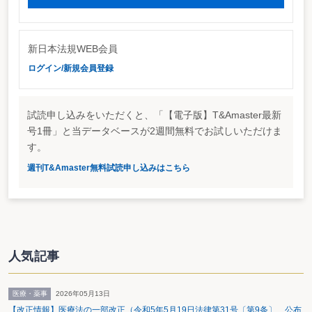
準課税の本来の目的の達成には不十分であるとし、税率を１％下げた上で存続
すべきである主張していたが、企業側の反発が強かった。
新日本法規WEB会員
ログイン/新規会員登録
試読申し込みをいただくと、「【電子版】T&Amaster最新
号1冊」と当データベースが2週間無料でお試しいただけま
す。
週刊T&Amaster無料試読申し込みはこちら
人気記事
医療・薬事
2026年05月13日
【改正情報】医療法の一部改正（令和5年5月19日法律第31号〔第9条〕 公布