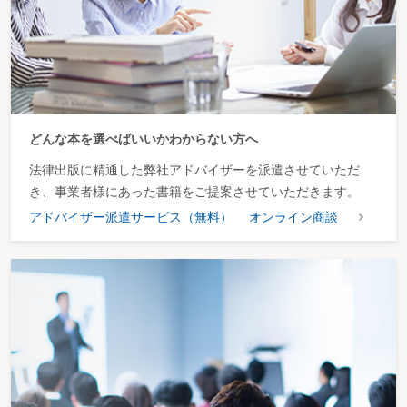
ロ デジタル複写機
専用電子計算機(専ら器具及び備品の動作の制御又はデー
タ処理を行う電子計算機で、物理的変換を行わない限り
他の用途に使用できないものをいう。)により発信される
制御指令信号に基づき画像情報をデジタル信号に変換
し、色の濃度補正、縦横独立変倍又は画像記憶を行う機
構を有するもの及び当該専用電子計算機を同時に設置す
る場合のこれらのものに限るものとし、これらと同時に
設置する専用の自動原稿送り装置、排紙分類装置、給紙
どんな本を選べばいいかわからない方へ
装置、プリンター又はファクシミリを含む。
ハ ファクシミリ
送受信データを蓄積する機構及び普通紙に受信データを
法律出版に精通した弊社アドバイザーを派遣させていただ
印刷する機構を有するもののうち、最大伝送速度が毎秒
き、事業者様にあった書籍をご提案させていただきます。
28．8 キロビット以上のものに限るものとし、これと同
アドバイザー派遣サービス（無料）
オンライン商談
時に設置する専用の変復調装置、回線制御装置又は回線
接続装置を含む。
ニ ＩＣカード利用
ＩＣカードとの間における情報の交換並びに当該情報の
設備
蓄積及び加工を行うもので、これと同時に設置する専用
のＩＣカードリーダライタ、入力用キーボード、タブレ
ット、表示装置、プリンター又はプロッターを含む。
ホ デジタル放送受
デジタル信号により送信される放送を受信しその信号を
信設備
処理することが可能なもので、電気通信回線に接続し電
気通信信号を発信する機能、瞬間的影像に併せデータの
処理を行う機能及び高精細度な画像の処理を行う機能を
有するものに限る。