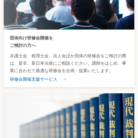
ヘ インターネット
専ら音声信号の変換又は交換を行う電気通信設備のうち
電話設備
インターネットプロトコルに対応するためのもの及びこ
れらの呼制御を行う制御装置に限るものとし、これらと
同時に設置する専用の端末装置又は変復調装置を含む。
ト ルーター・スイ
インターネットを構成するルーター(通信プロトコルに基
ッチ
づき、電気通信信号を伝送し、その経路を制御する機能
を有する専用の電気通信設備をいう。)又はスイッチ(通
団体向け研修会開催を
信プロトコルに基づき、電気通信信号を伝送し、その経
ご検討の方へ
路を選択する機能を有する専用の電気通信設備をいう。)
のうち、毎秒45 メガビット以上の伝送速度に対応するも
弁護士会、税理士会、法人会ほか団体の研修会をご検討の際
のに限るものとし、これらと同時に設置する集線装置を
は、是非、新日本法規にご相談ください。講師をはじめ、事
含む。
業に合わせて最適な研修会を企画・提案いたします。
チ デジタル回線接
光伝送の方式における電気信号と光信号との変換の機能
続装置
を有する装置、デジタル加入者回線伝送方式における音
研修会開催支援サービス
響と符号とを周波数により分離する機能を有する装置、
統合デジタル通信網に端末装置を接続する機能を有する
加入者回線終端装置及び統合デジタル通信網にアナログ
端末を接続する機能を有する信号変換装置に限る。
リ ソフトウエア
電子計算機に対する指令であって一の結果を得ることが
できるように組み合わされたもの及びこれに関連するシ
ステム仕様書その他の書類に限るものとし、複写して販
売するための原本及び開発研究(新たな製品の製造若しく
は新たな技術の発明又は現に企業化されている技術の著
しい改善を目的として特別に行われる試験研究をいう。)