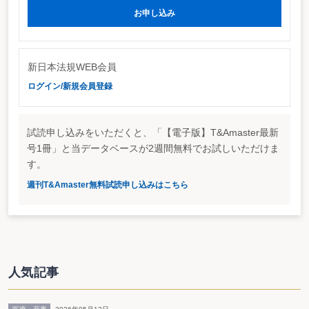
(1) 研究開発減税（中小企業分を除く）
お申し込み
試験研究費の総額に係る特別税額控除制度の
△ 5,880
△ 5,470
創設等
(2) 設備投資減税（中小企業分を除く）
① ＩＴ投資促進税制の創設
△ 3,690
△ 4,370
新日本法規WEB会員
② 開発研究用設備の特別償却制度の創設
△ 760
△ 900
（小 計 ①＋②）
（ △ 4,450 ）
（ △ 5,270 ）
ログイン/新規会員登録
(3) 中小企業支援
① 中小企業技術基盤強化税制の拡充
△ 70
△ 30
② ＩＴ投資促進税制の創設等（中小企業
△ 1,580
△ 1,450
試読申し込みをいただくと、「【電子版】T&Amaster最新
分）
号1冊」と当データベースが2週間無料でお試しいただけま
③ 同族会社の留保金課税の不適用措置の見
△ 1,220
△ 380
す。
直し
④ 交際費等の損金不算入制度の見直し
△ 560
△ 170
週刊T&Amaster無料試読申し込みはこちら
⑤ 少額減価償却資産の取得価額の損金算入
△ 410
△ 270
の特例制度の創設
（小 計 ①＋②＋③＋④＋⑤）
（ △ 3,840 ）
（ △ 2,300 ）
計
△ 14,170
△ 13,040
2 相続税・贈与税
(1) 相続時精算課税制度（仮称）の創設等
△ 420
△ 420
人気記事
(2) 相続税の税率構造の見直し
△ 1,120
△ 510
(3) 贈与税の税率構造の見直し
△ 110
△ 100
計
△ 1,650
△ 1,030