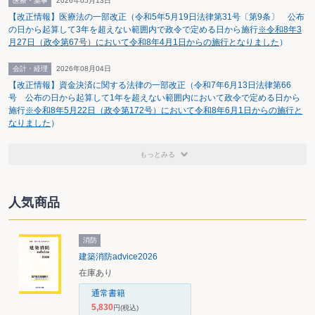
医療・薬事
2026年05月13日
3 金融・証券税制
【改正情報】医療法の一部改正（令和5年5月19日法律第31号〔第9条〕 公布
配当課税の見直し等
△ 1,250
△ 960
の日から起算して3年を超えない範囲内で政令で定める日から施行
※令和8年3
4 土地税制
月27日（政令第67号）において令和8年4月1日からの施行となりました
）
不動産登記に係る登録免許税の改正等
△ 2,100
△ 2,100
1＋2＋3＋4＝合計
△ 19,170
△ 17,130
会計・経理
2026年08月04日
【改正情報】資金決済に関する法律の一部改正（令和7年6月13日法律第66
5 所得税
号 公布の日から起算して1年を超えない範囲内において政令で定める日から
配偶者特別控除（上乗せ部分）の廃止
4,790
-
施行
※令和8年5月22日（政令第172号）において令和8年6月1日からの施行と
6 消費税
なりました
）
中小事業者に対する特例措置の見直し
5,040
-
7 酒税・たばこ税
もっとみる
(1) 酒類間の税負担格差の縮小等
770
720
(2) たばこ税の税率の引上げ
1,100
910
計
1,870
1,630
人気商品
8 その他の企業関係租税特別措置の改正
70
60
5＋6＋7＋8＝合計
11,770
1,690
差 引 計
△ 7,400
△ 15,440
消防
9 石油税
建築消防advice2026
税率の引上げ等
850
140
在庫あり
10 自動車重量税
△ 930
△ 930
通常書籍
一般会計分 計
△ 7,480
△ 16,230
5,830
円
(税込)