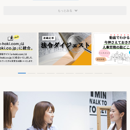
11 電源開発促進税
税率の引下げ
△ 593
△ 83
もっとみる
12 自動車重量税（譲与分）
930
930
総 計
△ 7,143
△ 15,383
（注） 1.上表には、特別会計に係るものを含む。
２.上表には、自動車重量譲与税の譲与割合の引上げによる影響額を含む。
（備考）研究開発減税及び設備投資減税について、中小企業分を含めた場合の
減収額は以下のとおりである。
平年度 初年度
研究開発減税 △ 5,950 △ 5,500
設備投資減税 △ 6,030 △ 6,720
イ 電子計算機
計数型の電子計算機(主記憶装置にプログラムを任意に設
定できる機構を有するものに限る。)のうち、処理語長が
32ビット以上で、かつ、設置時における記憶容量(検査用
ビットを除く。)が256 メガバイト(サーバー用のものに
あっては、128 メガバイト)以上の主記憶装置を有するも
のに限るものとし、これと同時に設置する附属の入出力
装置(入力用キーボード、ディジタイザー、タブレット、
光学式読取装置、音声入力装置、表示装置、プリンター
又はプロッターに限る。)、補助記憶装置、伝送用装置
(無線用のものを含む。)、変復調装置又は電源装置を含
む。