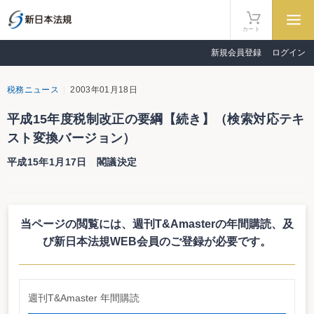
カート
新規会員登録
ログイン
税務ニュース
2003年01月18日
平成15年度税制改正の要綱【続き】（検索対応テキ
スト変換バージョン）
平成15年1月17日 閣議決定
（備考）
１ 酒類業免許の付与基準の整備、酒類小売販売場における酒類の適正な販売管
理の確保等について、所要の
当ページの閲覧には、週刊T&Amasterの年間購読、
及
措置を講ずる。
２ 以上の税制改正による増減収額は、別表のとおりと見込まれる。
び新日本法規WEB会員のご登録が必要です。
（別表）
平成15年度の税制改正（内国税関係）による増減収見込額
改正事項
平年度
初年度
週刊T&Amaster 年間購読
1 法人関連税制