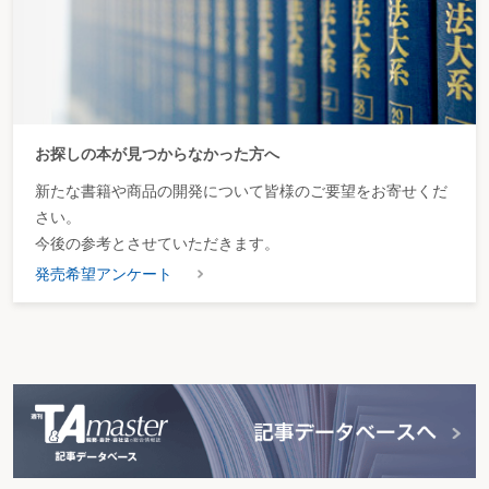
の用に供されるものを除く。
２ 開発研究用設備の特別償却制度
開発研究用設備の特別償却制度の適用対象となる開発研究用設備は、開発研究
に専用される機械装置及び器具備品のうち減価償却資産の耐用年数等に関する
省令の別表第八の機械装置及び器具備品に該当するもので、その取得価額が
280 万円以上のものとする。
(参考) 減価償却資産の耐用年数等に関する省令別表第八(抜粋)
お探しの本が見つからなかった方へ
種 類
細 目
器具及び備品
・試験又は測定機器、計算機器、撮影機及び顕微鏡
新たな書籍や商品の開発について皆様のご要望をお寄せくだ
機械及び装置
・汎用ポンプ、汎用モーター、汎用金属工作機械、汎
さい。
用金属加工機械その他これらに類するもの
今後の参考とさせていただきます。
・その他のもの
発売希望アンケート