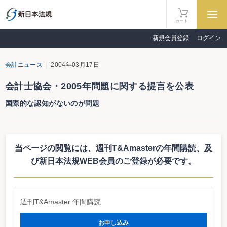
カート
新規会員登録
ログイン
会計ニュース
2004年03月17日
会計士協会・2005年問題に関する提言を公表
国際的な認知がないのが問題
日本公認会計士協会は３月17日、2005年問題に関する提言をとりまとめ、
公表した。ＥＵ域内においては、2005年から国際会計基準を全面適用すること
を明らかにしているため、同協会では、2005年問題プロジェクト・チーム（委
当ページの閲覧には、週刊T&Amasterの年間購読、
及
員長：前国際会計士連盟会長の藤沼亜起氏）を設置し、日本の対応を協議して
いたもの。
び新日本法規WEB会員のご登録が必要です。
それによると、日本の会計基準は国際的な会計基準と遜色のないものとなっ
ているが、世界的にはその旨が認知されていないとし、今後、各国に対して直
接、説明を行っていくことを明らかにしている。また、日本の会計基準と国際
会計基準との差異を明らかにし、見直すべきものについては、プロジェクトを
週刊T&Amaster 年間購読
立ち上げ、見直しに着手していくべきとしている他、国際会計基準審議会（Ｉ
ＡＳＢ）などで活躍できる人材育成プログラムの作成が急務であるとしてい
る。
お申し込み