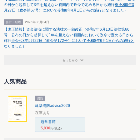
の日から起算して3年を超えない範囲内で政令で定める日から施行
※令和8年3
月27日（政令第67号）において令和8年4月1日からの施行となりました
）
会計・経理
2026年08月04日
【改正情報】資金決済に関する法律の一部改正（令和7年6月13日法律第66
号 公布の日から起算して1年を超えない範囲内において政令で定める日から
施行
※令和8年5月22日（政令第172号）において令和8年6月1日からの施行と
なりました
）
もっとみる
人気商品
消防
建築消防advice2026
在庫あり
通常書籍
5,830
円
(税込)