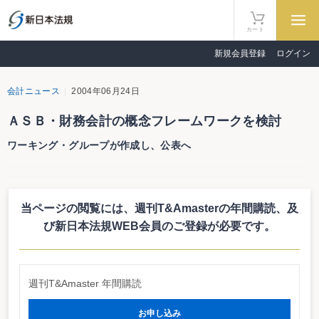
カート
新規会員登録
ログイン
会計ニュース
2004年06月24日
ＡＳＢ・財務会計の概念フレームワークを検討
ワーキング・グループが作成し、公表へ
企業会計基準委員会（ＡＳＢ）は６月22日に第59回の委員会を開催した。委
員会では、「財務会計の概念フレームワーク」を中心に検討が進められた。
「財務会計の概念フレームワーク」とは、財務会計の様々な概念を整理するた
当ページの閲覧には、週刊T&Amasterの年間購読、
及
めに取りまとめられたもの。現段階では、概念フレームワークのワーキング・
グループが作成したものに過ぎず、ＡＳＢとしての見解をまとめたものではな
び新日本法規WEB会員のご登録が必要です。
いことには注意が必要。もっとも、この概念フレームワークが何らかの道標に
なることは大いに予想できるだけに、会計専門家の注目度は高い。
概念フレームワークは近日中に公表される予定で、当初は以下の４つの報告
書から構成される。
週刊T&Amaster 年間購読
① 財務報告の目的
② 会計情報の質的特性
③ 財務諸表の構成要素
お申し込み