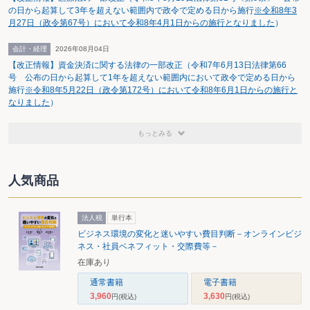
の日から起算して3年を超えない範囲内で政令で定める日から施行
※令和8年3
月27日（政令第67号）において令和8年4月1日からの施行となりました
）
会計・経理
2026年08月04日
【改正情報】資金決済に関する法律の一部改正（令和7年6月13日法律第66
号 公布の日から起算して1年を超えない範囲内において政令で定める日から
施行
※令和8年5月22日（政令第172号）において令和8年6月1日からの施行と
なりました
）
もっとみる
人気商品
法人税
単行本
ビジネス環境の変化と迷いやすい費目判断－オンラインビジ
ネス・社員ベネフィット・交際費等－
在庫あり
通常書籍
電子書籍
3,960
3,630
円
(税込)
円
(税込)