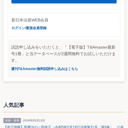
④ 財務諸表における認識と測定
注目すべきは、「③ 財務諸表の構成要素」である。純利益の算定にあたり資
産負債アプローチを採用しており、かつ、包括利益についても言及し、国際的
な潮流を意識したものとなっている。
新日本法規WEB会員
なお、概念フレームワークと企業会計原則との関係も気になるところだ。こ
ログイン/新規会員登録
の点、斎藤静樹ＡＳＢ委員長は「企業会計原則との関係を正面きって説明する
ことは難しい。両者の関係を表立って問う必要はない」とコメントし、かなら
ずしも概念フレームワークが企業会計原則にとって代わるものでもないとの考
え方を示している。
試読申し込みをいただくと、「【電子版】T&Amaster最新
号1冊」と当データベースが2週間無料でお試しいただけま
す。
週刊T&Amaster無料試読申し込みはこちら
人気記事
医療・薬事
2026年05月13日
【改正情報】医療法の一部改正（令和5年5月19日法律第31号〔第9条〕 公布