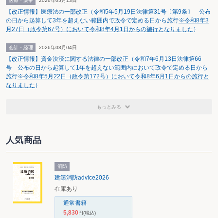
医療・薬事
2026年05月13日
【改正情報】医療法の一部改正（令和5年5月19日法律第31号〔第9条〕 公布
の日から起算して3年を超えない範囲内で政令で定める日から施行
※令和8年3
月27日（政令第67号）において令和8年4月1日からの施行となりました
）
会計・経理
2026年08月04日
【改正情報】資金決済に関する法律の一部改正（令和7年6月13日法律第66
号 公布の日から起算して1年を超えない範囲内において政令で定める日から
施行
※令和8年5月22日（政令第172号）において令和8年6月1日からの施行と
なりました
）
もっとみる
人気商品
消防
建築消防advice2026
在庫あり
通常書籍
5,830
円
(税込)