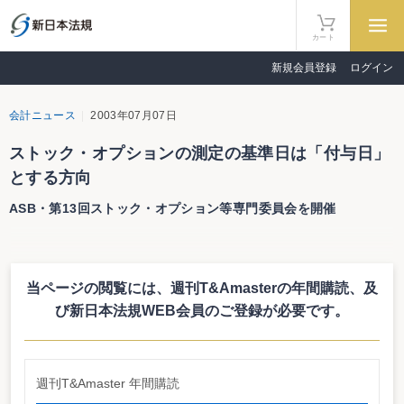
カート
新規会員登録
ログイン
会計ニュース
2003年07月07日
ストック・オプションの測定の基準日は「付与日」
とする方向
ASB・第13回ストック・オプション等専門委員会を開催
ストック・オプションの測定の基準日は「付与日」とする方向
ASB・第13回ストック・オプション等専門委員会を開催
当ページの閲覧には、週刊T&Amasterの年間購読、
及
企業会計基準委員会（ASB）のストック・オプション等専門委員会が6月25日
び新日本法規WEB会員のご登録が必要です。
に開催された。今回は、前回の委員会で示された論点5の「測定の基礎」につ
いて、事務局側から時価によって測定すべきとの提案がなされた件について検
討した他、論点2～4に該当する認識と測定について検討が行われた。測定の基
礎については、用語に関して、時価ではなく「公正な評価額」と暫定的に取り
扱う旨が確認されている。また、測定の基準日については、「付与日」とする
週刊T&Amaster 年間購読
方向だ。