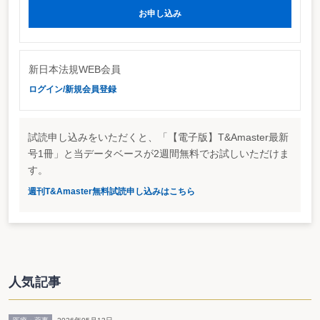
お申し込み
暫定的にSOPの測定では「公正な評価額」
前回の委員会では、事務局から「測定の基礎」について、ストック・オプシ
ョンを時価により測定すべきことが提案されていた。しかし、時価とすると、
金融商品会計の枠組みとなってしまうといった意見などがあり、用語の使い方
として、「時価」を「公正な評価額」と暫定的に取り扱う旨を確認。今後、他
新日本法規WEB会員
の基準で使用されている用語等を調べ、定義について考えるとしている。
ログイン/新規会員登録
費用の測定などは引き続き検討
また、「ストック・オプション会計に係る論点の整理」で示された論点の2
～4に該当する「認識と測定」についても検討が行われている。委員会では、
ストック・オプションを報酬と考えれば、測定の基準日を「付与日」とする方
試読申し込みをいただくと、「【電子版】T&Amaster最新
向で検討する旨が確認されている。ただ、ストック・オプションの権利「確定
号1冊」と当データベースが2週間無料でお試しいただけま
数」を基礎に費用の測定を行うのか、又は「行使数」を基礎として費用の測定
す。
を行うかなどという点については、今後も引き続き検討するとしている。ま
た、費用認識の相手勘定を当初から「確定的に資本」とするのか、又は権利行
週刊T&Amaster無料試読申し込みはこちら
使されるまでは「仮勘定」とするかなどの論点も残されている。
人気記事