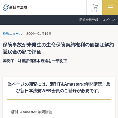
カート
新規会員登録
ログイン
税務ニュース
2004年01月19日
保険事故が未発生の生命保険契約権利の価額は解約
返戻金の額で評価
国税庁・財産評価基本通達を一部改正
国税庁は１月19日、財産評価基本通達の一部改正について（法令解釈通達）
を公表した（12月10日付）。平成15年度税制改正において、生命保険契約に
関する権利の法定評価の規定である相続税法第26条((生命保険契約に関する権
当ページの閲覧には、週刊T&Amasterの年間購読、
及
利の評価))が廃止されたことに伴うもの。平成15年４月１日以後に相続又は遺
贈により取得した財産の評価に適用される。
び新日本法規WEB会員のご登録が必要です。
それによると、相続開始時に、まだ保険事故が発生していない生命保険契約
に関する権利の価額は、相続開始時において当該契約を解約するとした場合に
支払われることになる解約返戻金の額で評価することとされている。
なお、平成15年４月１日から平成18年３月31日までの間に相続又は遺贈に
週刊T&Amaster 年間購読
より取得した生命保険契約に関する権利については、旧相続税法第26条の規定
により評価を行うことができることとされている。