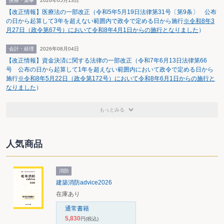
医療・薬事
2026年05月13日
【改正情報】医療法の一部改正（令和5年5月19日法律第31号〔第9条〕 公布
の日から起算して3年を超えない範囲内で政令で定める日から施行
※令和8年3
月27日（政令第67号）において令和8年4月1日からの施行となりました
）
会計・経理
2026年08月04日
【改正情報】資金決済に関する法律の一部改正（令和7年6月13日法律第66
号 公布の日から起算して1年を超えない範囲内において政令で定める日から
施行
※令和8年5月22日（政令第172号）において令和8年6月1日からの施行と
なりました
）
もっとみる
人気商品
消防
建築消防advice2026
在庫あり
通常書籍
5,830
円
(税込)