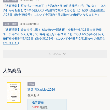
医療・薬事
2026年05月13日
【改正情報】医療法の一部改正（令和5年5月19日法律第31号〔第9条〕 公布
の日から起算して3年を超えない範囲内で政令で定める日から施行
※令和8年3
月27日（政令第67号）において令和8年4月1日からの施行となりました
）
会計・経理
2026年08月04日
【改正情報】資金決済に関する法律の一部改正（令和7年6月13日法律第66
号 公布の日から起算して1年を超えない範囲内において政令で定める日から
施行
※令和8年5月22日（政令第172号）において令和8年6月1日からの施行と
なりました
）
もっとみる
人気商品
消防
建築消防advice2026
在庫あり
通常書籍
5,830
円
(税込)