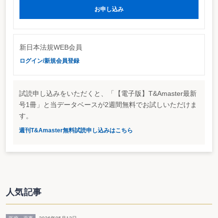
取締役であって議事録に異議をとどめない者の取扱いについては、現行法（商
お申し込み
法266条3項）と同様とするとされている。
予選の効力は意見がまとまらず
また、補欠監査役を予選することができる旨も明確化される方向だ。すで
に、法務省では、定款の定めがあれば、定時株主総会で予め補欠監査役を選任
新日本法規WEB会員
できる旨を明らかにしている（法務省民商第1079号）が、定款の定めがなくて
も予選することができるとしている。ただ、予選の効力については、次期定時
ログイン/新規会員登録
株主総会の開催までとするか、あるいは被補欠監査役の任期満了の時までとす
るかは意見がまとまらなかった模様だ。
試読申し込みをいただくと、「【電子版】T&Amaster最新
号1冊」と当データベースが2週間無料でお試しいただけま
す。
週刊T&Amaster無料試読申し込みはこちら
人気記事