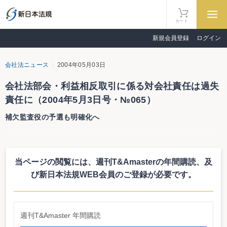
カート
新規会員登録
ログイン
会社法ニュース
2004年05月03日
会社法部会・利益相反取引に係る対会社責任は過失
責任に（2004年5月3日号・№065）
補欠監査役の予選も明確化へ
会社法部会・利益相反取引に係る対会社責任は過失責任に
補欠監査役の予選も明確化へ
当ページの閲覧には、週刊T&Amasterの年間購読、
及
法制審議会・会社法部会では、会社法制の現代化に関する要綱を7月を目処
にとりまとめを行う予定だが、4月14日に開催された同部会では、取締役の責
び新日本法規WEB会員のご登録が必要です。
任、補欠監査役等の検討が行われている。
商法266条3項は現行通り
昨年10月に公表した「会社法制の現代化に関する要綱試案」で明記された通
り、利益相反取引に係る対会社責任については、委員会等設置会社以外の会社
週刊T&Amaster 年間購読
についても過失責任化を図る方向となった。ただし、取締役会決議に参加した