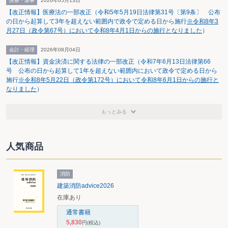
医療・薬事
2026年05月13日
【改正情報】医療法の一部改正（令和5年5月19日法律第31号〔第9条〕 公布
の日から起算して3年を超えない範囲内で政令で定める日から施行
※令和8年3
月27日（政令第67号）において令和8年4月1日からの施行となりました
）
会計・経理
2026年08月04日
【改正情報】資金決済に関する法律の一部改正（令和7年6月13日法律第66
号 公布の日から起算して1年を超えない範囲内において政令で定める日から
施行
※令和8年5月22日（政令第172号）において令和8年6月1日からの施行と
なりました
）
もっとみる
人気商品
消防
建築消防advice2026
在庫あり
通常書籍
5,830
円
(税込)