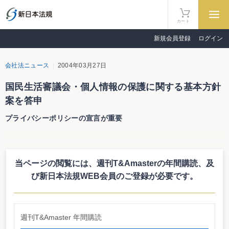
カート
新規会員登録
ログイン
会社法ニュース
2004年03月27日
国民生活審議会・個人情報の保護に関する基本方針
案を答申
プライバシーポリシーの宣言が重要
国民生活審議会は３月25日、小泉首相に「個人情報の保護に関する基本方針
案」を答申した。４月上旬に閣議決定する。個人情報の保護に関する法律が来
年４月から全面適用されるが、これに伴い、国民生活審議会の個人情報保護部
当ページの閲覧には、週刊T&Amasterの年間購読、
及
会が「個人情報の保護に関する基本方針案」をまとめたもの。前回の個人情報
保護部会で内閣府が示した基本方針案とほぼ内容的には変わっていない
び新日本法規WEB会員のご登録が必要です。
基本方針案では、事業者が個人情報保護に関する考え方や方針に関する宣言
（いわゆるプライバシーポリシー、プライバシーステートメントなど）を策定
し、公表することが重要としている。また、個人情報の漏えいなどの事案が発
生した場合には、二次被害の防止、類似事案の発生回避などの観点から、可能
週刊T&Amaster 年間購読
な限り事実関係を公表することが重要としている他、事業者に対する責任体制
の確保も基本方針案に明記した。