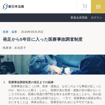
カート
新規会員登録
ログイン
医療・薬事
2020年05月25日
発足から5年目に入った医療事故調査制度
執筆者：末吉宜子
１ 医療事故調査制度の発足までの経緯
医療事故が起こった時、患者・遺族は、なぜこのような事故が起こった
のか、知りたいと願う。しかし、医療行為が患者・遺族の目の届かないと
ころで行われ、医療が高度の専門性を有する分野であることから、何が起
きたのかを知ることは実は容易ではない。 一方で、医療事故の原因を明ら
かにすることは、再発を防止し、医療安全のためにも不可欠である。