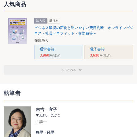
人気商品
法人税
単行本
ビジネス環境の変化と迷いやすい費目判断－オンラインビジ
ネス・社員ベネフィット・交際費等－
在庫あり
通常書籍
電子書籍
3,960
3,630
円
(税込)
円
(税込)
もっとみる
執筆者
末吉 宜子
すえよし たかこ
弁護士
略歴・経歴