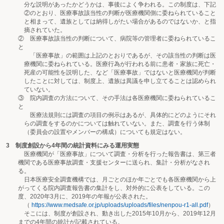
分な説明があったかどうかは、事後によく争われる。この制度は、下記
②のとおり、医療事故該当性の判断が医療機関側に委ねられていること
と相まって、遺族としては納得しがたい場合があるのではないか、と指
摘されていた。
② 医療事故該当性の判断について、病院等の管理者に委ねられているこ
と
「医療事故」の範囲は上記のとおりであるが、その該当性の判断は医
療機関に委ねられている。医療行為が行われる前に患者・家族に死亡・
死産の可能性を説明した、など「医療事故」ではないと医療機関が判断
したことに対しては、制度上、遺族は異議を申し立てることは認められ
ていない。
③ 院内調査の方法について、その手法は各医療機関に委ねられているこ
と
医療法規則には調査の項目の例示はあるが、具体的にどのようにそれ
らの調査をするのかについては触れていない。また、調査を行う体制
（委員会の設置やメンバーの構成）についても規定はない。
3 制度創設から4年間の統計資料にみる運用実態
医療機関が「医療事故」について調査・分析を行った報告書は、第三者
機関である医療事故調査・支援センターに送られ、集計・分析がなされ
る。
日本医療安全調査機構では、月ごとのほか年ごとでも各医療機関から上
がってくる院内調査報告書の集計をし、対外的に公表をしている。この
度、2020年3月に、2019年の年報が公表された。
（
https://www.medsafe.or.jp/uploads/uploads/files/nenpou-r1-all.pdf
）
そこには、制度が創設され、動き出した2015年10月から、2019年12月
までの4年間の統計が記載されている。