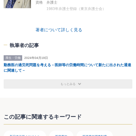
資格 弁護士
1983年弁護士登録（東京弁護士会）
役職 東京弁護士会消費者問題特別委員会 委員
日弁連消費者問題対策委員会 幹事
著者について詳しく見る
医療問題弁護団 副幹事長
執筆者の記事
著書（共著） 医療紛争の法律相談（青林書院 2003）
医療事故の法律相談（学陽書房 2009）
厚生・労働
2024年04月19日
美容医療トラブル解決への実務マニュアル
勤務医の過労死問題を考える－医師等の労働時間について新たに出された通達
（日本加除出版 2018）
に関連して－
もっとみる
この記事に関連するキーワード