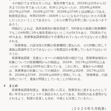
その統計でまず目を引くのは、報告件数である。2015年は10月から12
月までの3か月であったため、81件と少なかったが、2016年は406件、
2017年は370件、2018年は377件、2019年は373件とほぼ横ばいである。
制度発足前は、年間1500件～1600件くらいになるのではないかとの見通
しだったということであるから、これらの数字は非常に低いとみるべきで
あろう。
同統計によれば、病床規模別の報告実績で、500床台の規模の医療機関
でもこの4年間に1件も報告実績がないところが54.5％あり、700床台でも
40％ある。医療事故調査制度が十分運用されていないのではないかと懸念
される。
「医療事故」の該当性の判断が医療機関に委ねられ、その判断に対して
遺族は異議申立てができないという制度設計が影響しているのではないだ
ろうか。
医療事故調査・支援センターへの相談内容の統計では、医療事故報告の
対象についての医療機関からの相談は、2016年、2017年は200件以上あ
ったが、その後は100件台に落ちている。これに対し、遺族からの相談
は、医療事故の対象についての相談が、2016年は182件、2017年は223
件、2018年は374件、2019年は406件と増加している。「医療事故」の該
当性について、遺族が問題としていることが伺われる。
４ まとめ
医療事故調査制度は、遺族の思いに応え、医療安全に資するものとして
長い年月をかけてようやく創設されたものである。実効性のある運用がな
されるよう、制度の見直しも含め、今後とも注視していきたい。
（２０２０年５月執筆）