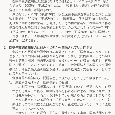
医療事故調査制度の創設に向けての運動は、2000年（平成12年）頃か
ら始まり、2005年（平成17年）には、「診療行為に関連した死亡の調査
分析モデル事業」が開始された。
厚労省は、2007年（平成19年）4月に医療事故調査制度創設に向けた議
論を開始し、2012年（平成24年）に「医療事故に係る調査の仕組み等の
あり方に関する検討部会」が発足した。その検討部会で「医療事故に係る
調査の仕組み等に関する基本的なあり方」の公表がなされたのが2013年
（平成25年）5月であった。そして、2014年（平成26年）6月に医療法が
一部改正され、「医療事故調査制度」が創設された（施行は、2015年（平
成27年）10月1日）。
２ 医療事故調査制度の仕組みと当初から指摘されていた問題点
創設された医療事故調査制度の概要としては、「医療事故」が発生した
ときに、医療機関が自ら事故原因を調査・分析し（院内調査）、その調査
報告を第三者機関（医療事故調査・支援センター）が収集・分析し、再発
防止に繋げる、というものである。現在、一般社団法人日本医療安全調査
機構が、厚生労働大臣の指定を受け、医療事故調査・支援センターとして
の業務を行っている。
制度発足の当初から、問題点として次のようなことが指摘されていた。
① 調査を開始すべき「医療事故」の範囲
この制度での「医療事故」は、医療機関において「予期しなかった死
亡または死産」である。医療行為が行われる前に患者・家族に死亡、ま
たは死産が起こりうることを説明していた場合やカルテ等に起こりうる
ことが記載されている場合は、「医療事故」にはあたらない。また、対
象はあくまでも死亡または死産であり、後遺症が残ったケ－スは「医療
事故」にはあたらない。
患者が亡くなった場合、死亡の可能性について事前に医療機関から十