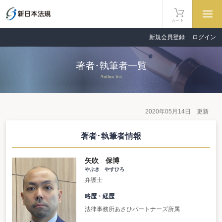
カート
新規会員登録
ログイン
著者･執筆者一覧
Author list
2020年05月14日 更新
著者･執筆者情報
矢吹 保博
やぶき やすひろ
弁護士
略歴・経歴
法律事務所あさひパートナーズ所属