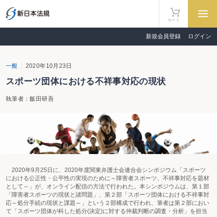
カート
新規会員登録
ログイン
一般
2020年10月23日
スポーツ団体における不祥事対応の現状
執筆者：飯田研吾
2020年9月25日に、2020年度関東弁護士会連合会シンポジウム「スポーツ
における公正性・公平性の実現のために～障害者スポーツ、不祥事対応を題材
として～」が、オンライン配信の方法で行われた。本シンポジウムは、第１部
「障害者スポーツの現状と諸問題」、第２部「スポーツ団体における不祥事対
応～処分手続の現状と課題～」という２部構成で行われ、筆者は第２部におい
て「スポーツ団体が科した処分(決定)に対する仲裁判断の調査・分析」を担当