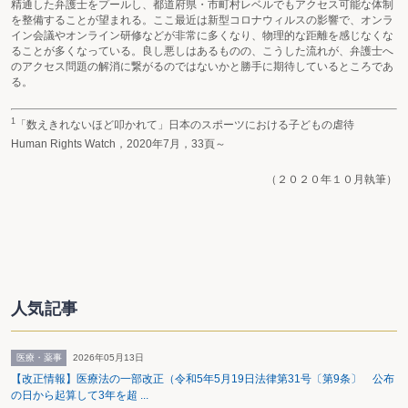
精通した弁護士をプールし、都道府県・市町村レベルでもアクセス可能な体制
を整備することが望まれる。ここ最近は新型コロナウィルスの影響で、オンラ
イン会議やオンライン研修などが非常に多くなり、物理的な距離を感じなくな
ることが多くなっている。良し悪しはあるものの、こうした流れが、弁護士へ
のアクセス問題の解消に繋がるのではないかと勝手に期待しているところであ
る。
1
「数えきれないほど叩かれて」日本のスポーツにおける子どもの虐待
Human Rights Watch，2020年7月，33頁～
（２０２０年１０月執筆）
人気記事
医療・薬事
2026年05月13日
【改正情報】医療法の一部改正（令和5年5月19日法律第31号〔第9条〕 公布
の日から起算して3年を超 ...