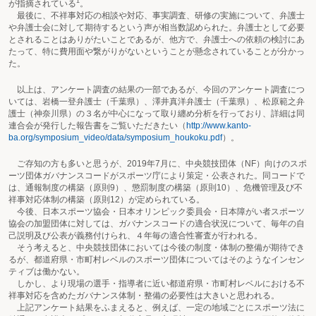
1
が指摘されている
。
最後に、不祥事対応の相談や対応、事実調査、研修の実施について、弁護士
や弁護士会に対して期待するという声が相当数認められた。弁護士として必要
とされることはありがたいことであるが、他方で、弁護士への依頼の検討にあ
たって、特に費用面や繋がりがないということが懸念されていることが分かっ
た。
以上は、アンケート調査の結果の一部であるが、今回のアンケート調査につ
いては、岩橋一登弁護士（千葉県）、澤井真洋弁護士（千葉県）、松原範之弁
護士（神奈川県）の３名が中心になって取り纏め分析を行っており、詳細は同
連合会が発行した報告書をご覧いただきたい（
http://www.kanto-
ba.org/symposium_video/data/symposium_houkoku.pdf
）。
ご存知の方も多いと思うが、2019年7月に、中央競技団体（NF）向けのスポ
ーツ団体ガバナンスコードがスポーツ庁により策定・公表された。同コードで
は、通報制度の構築（原則9）、懲罰制度の構築（原則10）、危機管理及び不
祥事対応体制の構築（原則12）が定められている。
今後、日本スポーツ協会・日本オリンピック委員会・日本障がい者スポーツ
協会の加盟団体に対しては、ガバナンスコードの適合状況について、毎年の自
己説明及び公表が義務付けられ、４年毎の適合性審査が行われる。
そう考えると、中央競技団体においては今後の制度・体制の整備が期待でき
るが、都道府県・市町村レベルのスポーツ団体についてはそのようなインセン
ティブは働かない。
しかし、より現場の選手・指導者に近い都道府県・市町村レベルにおける不
祥事対応を含めたガバナンス体制・整備の必要性は大きいと思われる。
上記アンケート結果をふまえると、例えば、一定の地域ごとにスポーツ法に