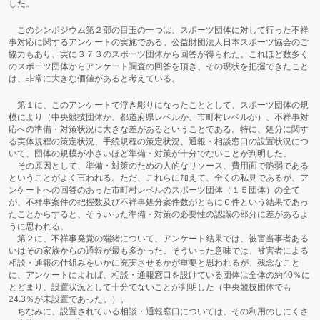
した。
このシンポジウム第２部の目玉の一つは、スポーツ団体に対して行った不祥
事対応に関するアンケートの実施である。公益財団法人日本スポーツ協会のご
協力もあり、実に３７３のスポーツ団体から回答が得られた。これほど数多く
のスポーツ団体からアンケート調査の回答を頂き、その現状を把握できたこと
は、非常に大きな価値があると考えている。
第１に、このアンケートで浮き彫りになったこととして、スポーツ団体の規
模により（中央競技団体か、都道府県レベルか、市町村レベルか）、不祥事対
応への準備・対策状況に大きな差があるということである。特に、処分に関す
る実体規程の策定状況、手続規程の策定状況、通報・相談窓口の設置状況につ
いて、団体の規模が小さいほど準備・対策が十分でないことが判明した。
その原因として、準備・対策のための人的なリソース、費用面で脆弱である
ということがよく言われる。ただ、これらに加えて、全くの私見であるが、ア
ンケートへの回答のあった市町村レベルのスポーツ団体（１５団体）の全て
が、不祥事案件の把握数及び不祥事処分案件数がともに０件という結果であっ
たことからすると、そういった準備・対策の必要性の認識の部分に差があるよ
うに思われる。
第２に、不祥事発覚の端緒について、アンケート結果では、被害当事者ある
いはその家族からの通報が最も多かった。そういった意味では、被害者による
相談・通報の仕組みをいかに充実させるかが重要と思われるが、残念なこと
に、アンケートによれば、相談・通報窓口を設けている団体は全体の約40％に
とどまり、設置状況として十分でないことが判明した（中央競技団体でも
24.3％が未設置であった。）。
ちなみに、設置されている相談・通報窓口については、その利用のしにくさ