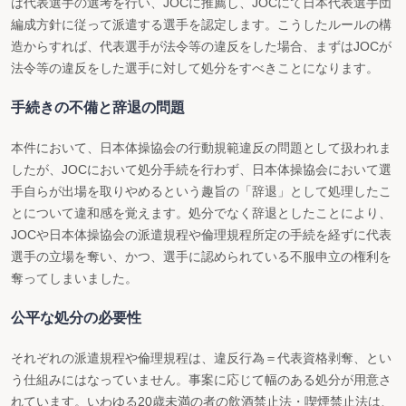
は代表選手の選考を行い、JOCに推薦し、JOCにて日本代表選手団
編成方針に従って派遣する選手を認定します。こうしたルールの構
造からすれば、代表選手が法令等の違反をした場合、まずはJOCが
法令等の違反をした選手に対して処分をすべきことになります。
手続きの不備と辞退の問題
本件において、日本体操協会の行動規範違反の問題として扱われま
したが、JOCにおいて処分手続を行わず、日本体操協会において選
手自らが出場を取りやめるという趣旨の「辞退」として処理したこ
とについて違和感を覚えます。処分でなく辞退としたことにより、
JOCや日本体操協会の派遣規程や倫理規程所定の手続を経ずに代表
選手の立場を奪い、かつ、選手に認められている不服申立の権利を
奪ってしまいました。
公平な処分の必要性
それぞれの派遣規程や倫理規程は、違反行為＝代表資格剥奪、とい
う仕組みにはなっていません。事案に応じて幅のある処分が用意さ
れています。いわゆる20歳未満の者の飲酒禁止法・喫煙禁止法は、