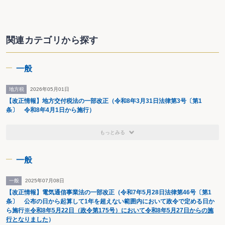
「スポーツ法務の最前線ービジネスと法の統合」共著,民事
法研究会,2015
「標準テキスト スポーツ法学」共著,エイデル研究
所,2016
関連カテゴリから探す
「エンターテインメント法務Ｑ＆Ａ」共著,民事法研究
会,2017
「スポーツ事故対策マニュアル」共著,体育施設出版,2017
一般
地方税
2026年05月01日
【改正情報】地方交付税法の一部改正（令和8年3月31日法律第3号〔第1
条〕 令和8年4月1日から施行）
もっとみる
一般
一般
2025年07月08日
【改正情報】電気通信事業法の一部改正（令和7年5月28日法律第46号〔第1
条〕 公布の日から起算して1年を超えない範囲内において政令で定める日か
ら施行
※令和8年5月22日（政令第175号）において令和8年5月27日からの施
行となりました
）