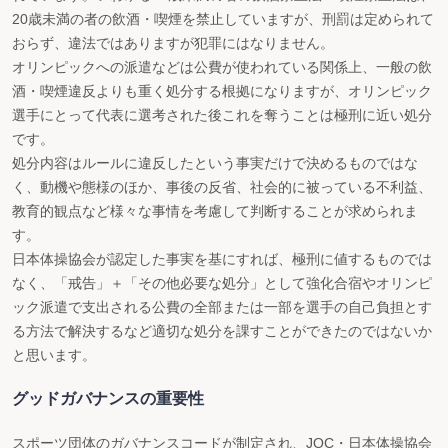
20歳未満の者の飲酒・喫煙を禁止していますが、刑罰は定められて
おらず、違法ではありますが犯罪にはなりません。
オリンピックへの派遣などは公費が使われている関係上、一般の飲
酒・喫煙違反よりも重く処分する根拠になりますが、オリンピック
選手にとって代表に選考された後これを奪うことは極刑に近い処分
です。
処分内容はルールに違反したという事実だけで決めるものではな
く、動機や態様のほか、事後の反省、社会的に被っている不利益、
教育的観点など様々な事情を考慮して判断することが求められま
す。
日本体操協会が認定した事実を基にすれば、極刑に値するものでは
なく、「戒告」＋「その他必要な処分」として強化合宿やオリンピ
ック派遣で支出される公費の全部または一部を選手の自己負担とす
る方法で解決するなど適切な処分を課すことができたのではないか
と思います。
グッドガバナンスの重要性
スポーツ団体のガバナンスコードが制定され、JOC・日本体操協会