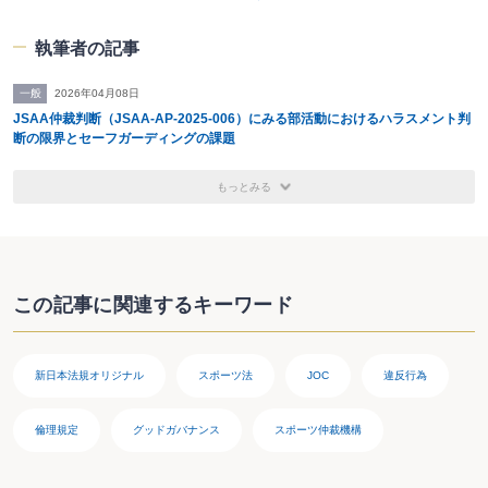
2012.01～ 金沢工業大学虎ノ門大学院 准教授（メディ
ア・エンタテインメントマネジメント領域）
執筆者の記事
2018.04～ 金沢工業大学虎ノ門大学院 教授（メディ
ア・エンタテインメントマネジメント領域）
一般
2026年04月08日
2021.08～ パークス法律事務所
JSAA仲裁判断（JSAA-AP-2025-006）にみる部活動におけるハラスメント判
断の限界とセーフガーディングの課題
【著書】
「デジタルコンテンツ法の最前線」共著,商事法務研究
もっとみる
会,2009
「詳解スポーツ基本法」共著,成文堂,2010
「スポーツ事故の法務 裁判例からみる安全配慮義務と責
任論」創耕舎、2013
「スポーツ権と不祥事処分をめぐる法実務―スポーツ基本
この記事に関連するキーワード
法時代の選手に対する適正処分のあり方」共著,第一東京弁
護士会総合法律研究所研究叢書,清文社,2013
「スポーツにおける真の勝利－暴力に頼らない指導」共著,
エイデル研究所,2013
新日本法規オリジナル
スポーツ法
JOC
違反行為
「スポーツガバナンス 実践ガイドブック」共著,民事法研
究会,2014
倫理規定
グッドガバナンス
スポーツ仲裁機構
「スポーツにおける真の指導力ー部活動にスポーツ基本法
を活かす」共著,エイデル研究所,2014