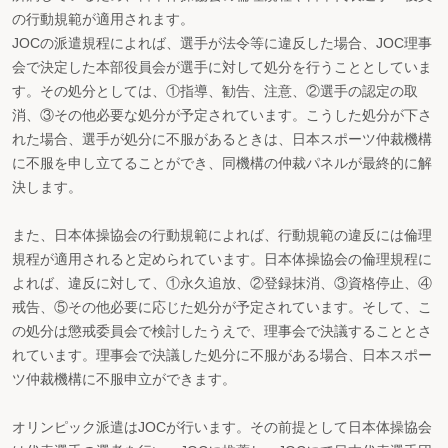
の行動規範が適用されます。
JOCの派遣規程によれば、選手が法令等に違反した場合、JOC理事
会で決定した本部役員会が選手に対して処分を行うこととしていま
す。その処分としては、①指導、勧告、注意、②選手の認定の取
消、③その他必要な処分が予定されています。こうした処分が下さ
れた場合、選手が処分に不服があるときは、日本スポーツ仲裁機構
に不服を申し立てることができ、同機構の仲裁パネルが最終的に解
決します。
また、日本体操協会の行動規範によれば、行動規範の違反には倫理
規程が適用されると定められています。日本体操協会の倫理規程に
よれば、違反に対して、①永久追放、②登録抹消、③資格停止、④
戒告、⑤その他必要に応じた処分が予定されています。そして、こ
の処分は懲戒委員会で検討したうえで、理事会で決議することとさ
れています。理事会で決議した処分に不服がある場合、日本スポー
ツ仲裁機構に不服申立ができます。
オリンピック派遣はJOCが行います。その前提として日本体操協会