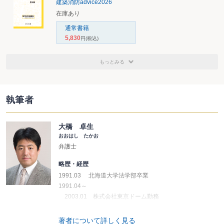
建築消防advice2026
在庫あり
通常書籍
5,830
円
(税込)
もっとみる
執筆者
大橋 卓生
おおはし たかお
弁護士
略歴・経歴
1991.03 北海道大学法学部卒業
1991.04～
2003.01 株式会社東京ドーム勤務
2004.10〜 弁護士登録（第一東京弁護士会）
2011.11～ 虎ノ門協同法律事務所
著者について詳しく見る