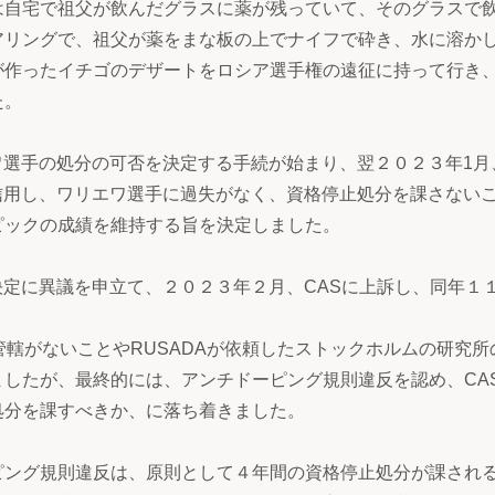
は自宅で祖父が飲んだグラスに薬が残っていて、そのグラスで
アリングで、祖父が薬をまな板の上でナイフで砕き、水に溶か
が作ったイチゴのデザートをロシア選手権の遠征に持って行き
た。
ワ選手の処分の可否を決定する手続が始まり、翌２０２３年1月
信用し、ワリエワ選手に過失がなく、資格停止処分を課さない
ピックの成績を維持する旨を決定しました。
Cの決定に異議を申立て、２０２３年２月、CASに上訴し、同年１
管轄がないことやRUSADAが依頼したストックホルムの研究所
したが、最終的には、アンチドーピング規則違反を認め、CA
処分を課すべきか、に落ち着きました。
ピング規則違反は、原則として４年間の資格停止処分が課され