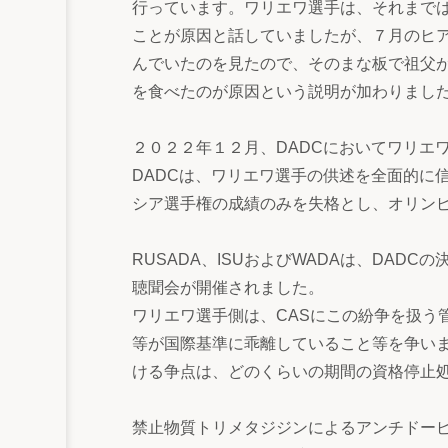
行っています。ワリエワ選手は、それまで
ことが原因と話していましたが、７月のヒ
んでいたのを見たので、そのまな板で祖父
を食べたのが原因という説明が加わりまし
２０２２年１２月、DADCにおいてワリエ
DADCは、ワリエワ選手の供述を全面的に
シア選手権の成績のみを失格とし、オリン
RUSADA、ISUおよびWADAは、DAD
聴聞会が開催されました。
ワリエワ選手側は、CASにこの紛争を扱う
等が国際基準に乖離していること等を争いま
ける争点は、どのくらいの期間の資格停止
禁止物質トリメタジジンによるアンチドー