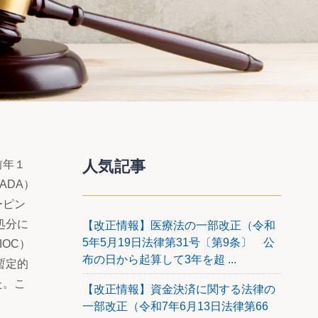
人気記事
前年１
ADA）
ーピン
の処分に
【改正情報】医療法の一部改正（令和
5年5月19日法律第31号〔第9条〕 公
OC）
布の日から起算して3年を超 ...
暫定的
た。こ
【改正情報】資金決済に関する法律の
一部改正（令和7年6月13日法律第66