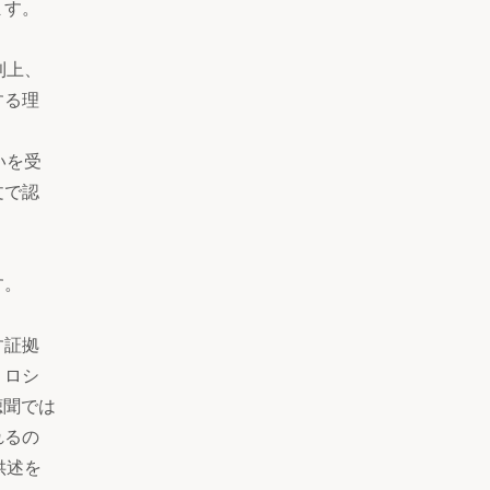
ます。
則上、
する理
いを受
文で認
す。
す証拠
、ロシ
聴聞では
れるの
供述を