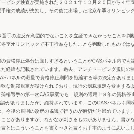
ドーピング検査が実施された２０２１年１２月２５日から４年
選手権の成績が失効し、その後に出場した北京冬季オリンピッ
ワ選手の違反が意図的でないことを立証できなかったことを判
京冬季オリンピックで不正行為をしたことを判断したものでは
の資格停止処分は厳しすぎるということがCASパネル内でも
した経緯も記載されています。過去、アンチドーピング規則の
ASパネルの裁量で資格停止期間を短縮する等の決定がありま
柔軟な制裁規定が設けられており、現行の制裁規定を変更する
孫楊選手の第一次CAS事案でも、規則の適用上８年の資格停
論がありましたが、維持されています。このCASパネルも同
は、今後の規則の改定の協議で行うのが適切だと締めています
くことがありますが、なかなか刺さるものがありません。書か
付言とはこういうことを書くべきと言うお手本のように思いま