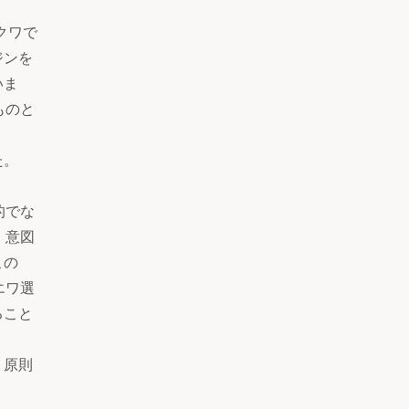
クワで
ジンを
いま
ものと
た。
的でな
、意図
この
エワ選
ること
、原則