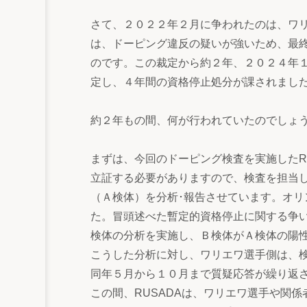
さて、２０２２年２月に争われたのは、ワ
は、ドーピング違反の疑いが強いため、最
のです。この裁定から約２年、２０２４年１
定し、４年間の資格停止処分が課されまし
約２年もの間、何が行われていたのでしょ
まずは、今回のドーピング検査を実施したR
立証する必要がありますので、検査を担当
（Ａ検体）を分析･報告させています。オ
た。冒頭述べた暫定的資格停止に関する争い
検体の分析を実施し、Ｂ検体がＡ検体の陽
こうした分析に対し、ワリエワ選手側は、
同年５月から１０月まで質疑応答が繰り返
この間、RUSADAは、ワリエワ選手や関