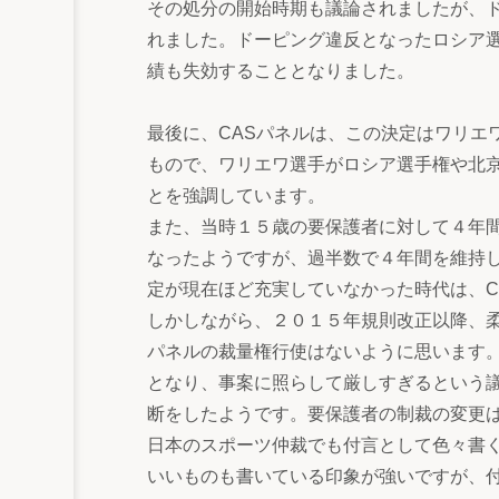
その処分の開始時期も議論されましたが、
れました。ドーピング違反となったロシア
績も失効することとなりました。
最後に、CASパネルは、この決定はワリエ
もので、ワリエワ選手がロシア選手権や北
とを強調しています。
また、当時１５歳の要保護者に対して４年間
なったようですが、過半数で４年間を維持
定が現在ほど充実していなかった時代は、C
しかしながら、２０１５年規則改正以降、
パネルの裁量権行使はないように思います。
となり、事案に照らして厳しすぎるという議
断をしたようです。要保護者の制裁の変更
日本のスポーツ仲裁でも付言として色々書
いいものも書いている印象が強いですが、