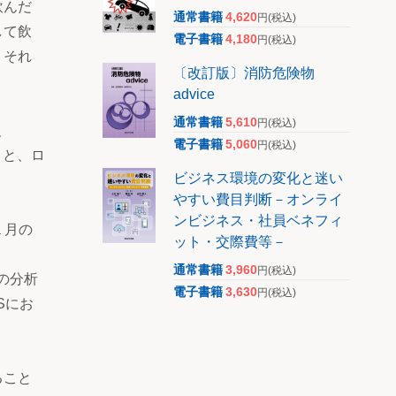
飲んだ
通常書籍
4,620
円
(税込)
して飲
電子書籍
4,180
円
(税込)
、それ
〔改訂版〕消防危険物
advice
通常書籍
5,610
円
(税込)
、
電子書籍
5,060
円
(税込)
こと、ロ
ビジネス環境の変化と迷い
やすい費目判断－オンライ
ンビジネス・社員ベネフィ
１月の
ット・交際費等－
通常書籍
3,960
円
(税込)
の分析
電子書籍
3,630
円
(税込)
Sにお
ること