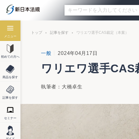
トップ
記事を探す
ワリエワ選手CAS裁定（本案）
メニュー
一般
2024年04月17日
初めての方へ
ワリエワ選手CAS
商品を探す
執筆者：大橋卓生
記事を探す
セミナー
ガイド