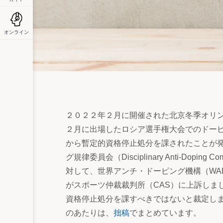
オンライン
２０２２年２月に開催された北京冬季オリ
２月に出場したロシア選手権大会でのドーピ
から暫定的資格停止処分を課されたことが
グ規律委員会（Disciplinary Anti-Do
対して、世界アンチ・ドーピング機構（WAD
がスポーツ仲裁裁判所（CAS）に上訴しま
資格停止処分を課すべきではないと裁定し
のあたりは、
拙稿
でまとめています。