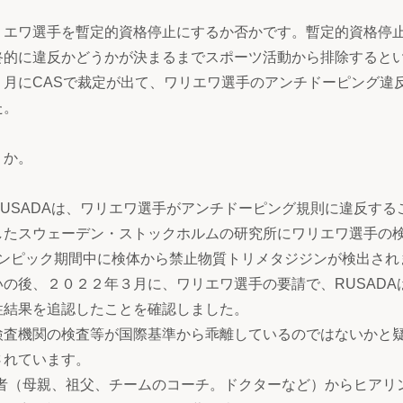
リエワ選手を暫定的資格停止にするか否かです。暫定的資格停
終的に違反かどうかが決まるまでスポーツ活動から排除すると
月にCASで裁定が出て、ワリエワ選手のアンチドーピング違
た。
うか。
USADAは、ワリエワ選手がアンチドーピング規則に違反する
したスウェーデン・ストックホルムの研究所にワリエワ選手の
リンピック期間中に検体から禁止物質トリメタジジンが検出され
の後、２０２２年３月に、ワリエワ選手の要請で、RUSADA
性結果を追認したことを確認しました。
検査機関の検査等が国際基準から乖離しているのではないかと
されています。
係者（母親、祖父、チームのコーチ。ドクターなど）からヒアリ