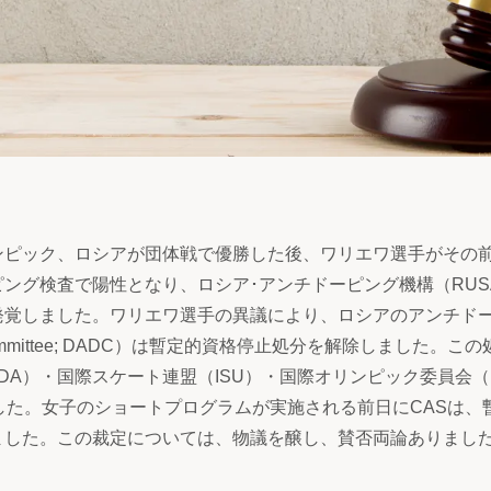
ンピック、ロシアが団体戦で優勝した後、ワリエワ選手がその
ング検査で陽性となり、ロシア･アンチドーピング機構（RUS
発覚しました。ワリエワ選手の異議により、ロシアのアンチド
ping Committee; DADC）は暫定的資格停止処分を解除しました。こ
A）・国際スケート連盟（ISU）・国際オリンピック委員会（I
した。女子のショートプログラムが実施される前日にCASは、
ました。この裁定については、物議を醸し、賛否両論ありまし