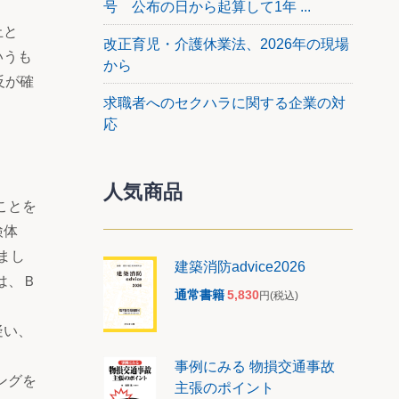
号 公布の日から起算して1年 ...
止と
改正育児・介護休業法、2026年の現場
いうも
から
反が確
求職者へのセクハラに関する企業の対
応
人気商品
ことを
検体
まし
建築消防advice2026
は、Ｂ
通常書籍
5,830
円
(税込)
疑い、
事例にみる 物損交通事故
ングを
主張のポイント