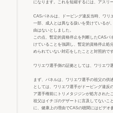
になります。これを短縮するには、アスリ
CASパネルは、ドーピング違反当時、ワリ
一部、成人とは異なる扱いを受けているが
由はないとしました。
この点、暫定的資格停止を判断したCASパ
けていることを強調し、暫定的資格停止処
められていない対応をしたことと対照的で
ワリエワ選手側の証拠としては、ワリエワ
まず、パネルは、ワリエワ選手の祖父の供
としては、ワリエワ選手がドーピング違反
ア選手権前にトリメタジジンが処方されたこ
祖父はイチゴのデザートに言及してないこ
に、健康上の理由でCASの聴聞にはビデオ