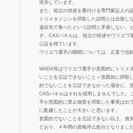
排斥しています。
また、祖父の供述を裏付ける専門家証人の証言
トリメタジジンを摂取した説明とは合致し
遠征先で食べたという説明と矛盾しない、
す。CASパネルは、祖父の供述やワリエワ
心証を得ています。
ワリエワ選手の聴聞については、正直で信
WADA等はワリエワ選手が意図的にトリメ
いことを立証できないこと＝意図的に摂取し
的でないことを立証できなかった場合に、
CASパネルはそれを採用しませんでした。
手が意図的に禁止物質を摂取した事実は出
に配慮したことが大きいと思います。
意図的でないことを立証できない以上、過
どおり、４年間の資格停止処分となりまし