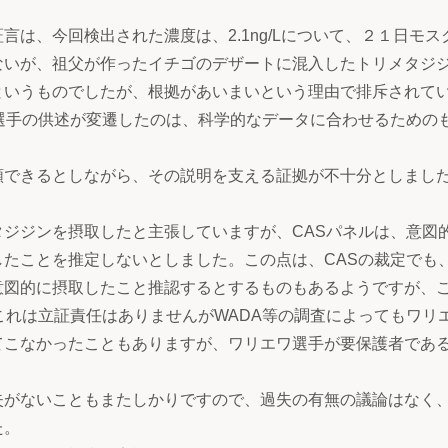
は、今回検出された濃度は、2.1ng/Lについて、２１日モス
ないが、祖父が作ったイチゴのデザートに混入したトリメタジ
というものでしたが、根拠があいまいという理由で排斥されて
選手の供述が変遷したのは、科学的なデータに合わせるための
頼できるとしながら、その説明を支える証拠が不十分としまし
タジジンを摂取したと主張していますが、CASパネルは、意図
たことを推定しないとしました。この点は、CASの裁定でも
意図的に摂取したこと推認するとするものもあるようですが、
これは立証責任はありませんがWADA等の調査によってもワリ
てこなかったこともありますが、ワリエワ選手が要保護者であ
失がないこともまたしかりですので、過失の有無の議論はなく
た。