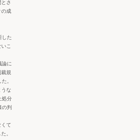
間とさ
クの成
断した
ないこ
議論に
制裁規
した。
ような
止処分
様の判
。
なくて
した。