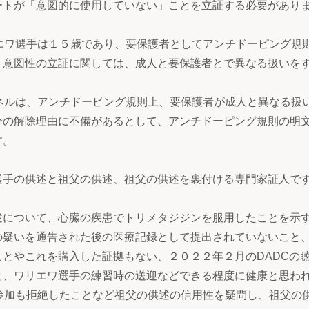
ートが「意図的に使用していない」ことを立証する必要があり
エワ選手は１５歳であり、要保護者としてアンチドーピング規
、意図性の立証に関しては、成人と要保護者とで異なる扱いを
ネルは、アンチドーピング規則上、要保護者が成人と異なる扱
分の解除理由に不備があるとして、アンチドーピング規則の明
す。
選手の供述と祖父の供述、祖父の供述を裏付ける専門家証人で
述について、心臓の疾患でトリメタジジンを服用したことを示
の疑いを通告された後の医療記録として提出されていないこと
とやこれを購入した証拠もない、２０２２年２月のDADCの
と、ワリエワ選手の練習時の送迎などできる程度に健康と思わ
参加も拒絶したことなど祖父の供述の信用性を疑問し、祖父の