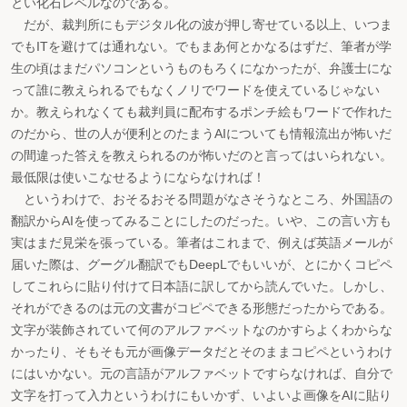
とい化石レベルなのである。
だが、裁判所にもデジタル化の波が押し寄せている以上、いつま
でもITを避けては通れない。でもまあ何とかなるはずだ、筆者が学
生の頃はまだパソコンというものもろくになかったが、弁護士にな
って誰に教えられるでもなくノリでワードを使えているじゃない
か。教えられなくても裁判員に配布するポンチ絵もワードで作れた
のだから、世の人が便利とのたまうAIについても情報流出が怖いだ
の間違った答えを教えられるのが怖いだのと言ってはいられない。
最低限は使いこなせるようにならなければ！
というわけで、おそるおそる問題がなさそうなところ、外国語の
翻訳からAIを使ってみることにしたのだった。いや、この言い方も
実はまだ見栄を張っている。筆者はこれまで、例えば英語メールが
届いた際は、グーグル翻訳でもDeepLでもいいが、とにかくコピペ
してこれらに貼り付けて日本語に訳してから読んでいた。しかし、
それができるのは元の文書がコピペできる形態だったからである。
文字が装飾されていて何のアルファベットなのかすらよくわからな
かったり、そもそも元が画像データだとそのままコピペというわけ
にはいかない。元の言語がアルファベットですらなければ、自分で
文字を打って入力というわけにもいかず、いよいよ画像をAIに貼り