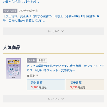
の日から起算して3年を超 ...
会計・経理
2026年08月04日
【改正情報】資金決済に関する法律の一部改正（令和7年6月13日法律第66
号 公布の日から起算して1年 ...
もっとみる
人気商品
法人税
単行本
ビジネス環境の変化と迷いやすい費目判断－オンラインビジ
ネス・社員ベネフィット・交際費等－
在庫あり
通常書籍
電子書籍
3,960
3,630
円
(税込)
円
(税込)
もっとみる