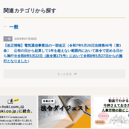
関連カテゴリから探す
一般
一般
2025年07月08日
【改正情報】電気通信事業法の一部改正（令和7年5月28日法律第46号〔第1
条〕 公布の日から起算して1年を超えない範囲内において政令で定める日か
ら施行
※令和8年5月22日（政令第175号）において令和8年5月27日からの施
行となりました
）
もっとみる