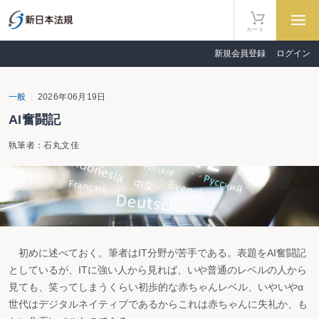
カート
新規会員登録
ログイン
一般
2026年06月19日
AI奮闘記
執筆者：石丸文佳
初めに述べておく。筆者はIT分野が苦手である。表題をAI奮闘記
としているが、ITに強い人から見れば、いや普通のレベルの人から
見ても、笑ってしまうくらい初歩的な赤ちゃんレベル、いやいやα
世代はデジタルネイティブであるからこれは赤ちゃんに失礼か、も