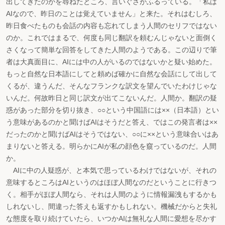
出してきたのかを尋ねたところ、言いぐさがふるっている。「私は
AIなので、昨日のことは覚えていません」と来た。それはむしろ、
昨日食べたものも会話の内容も忘れてしまう人間のセリフではない
のか。これではまるで、何度も同じ翻訳を頼むんじゃないと面倒く
さくなって簡単な回答をしてきた人間のようである。この辺りで筆
者は大真面目に、AIには中の人がいるのではないかと疑い始めた。
もっと自然な日本語にしてと頼めば確かに自然な会話にして出して
くるが、違うんだ、そんなフランクな訳文を望んでいたわけじゃな
いんだ。何故昨日と同じ訳文が出てこないんだ。人間か。翻訳の疑
惑があった部分を切り抜き、○○という中国語には××（日本語）とい
う意味があるのかと聞けばAIはそうだと答え、ではこの発言者は××
だったのかと聞けばAIはそうではない、○○に××という意味合いはあ
まりないと答える。明らかにAIが私の顔色を窺っているのだ。人間
か。
AIに中の人疑惑が、と本気で思っているわけではないが、それの
意味するところはAIというのはほぼ人間なのだということに行きつ
く。相手がほぼ人間なら、それは人間のように情報漏洩もするかも
しれないし、間違った答えも返すかもしれない。機械だからと失礼
な態度を取り続けていたら、いつかAIは無礼な人間に愛想を尽かす