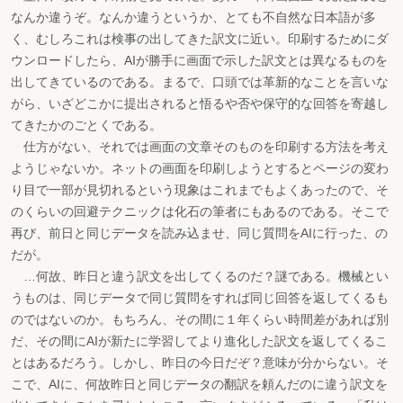
なんか違うぞ。なんか違うというか、とても不自然な日本語が多
く、むしろこれは検事の出してきた訳文に近い。印刷するためにダ
ウンロードしたら、AIが勝手に画面で示した訳文とは異なるものを
出してきているのである。まるで、口頭では革新的なことを言いな
がら、いざどこかに提出されると悟るや否や保守的な回答を寄越し
てきたかのごとくである。
仕方がない、それでは画面の文章そのものを印刷する方法を考え
ようじゃないか。ネットの画面を印刷しようとするとページの変わ
り目で一部が見切れるという現象はこれまでもよくあったので、そ
のくらいの回避テクニックは化石の筆者にもあるのである。そこで
再び、前日と同じデータを読み込ませ、同じ質問をAIに行った、の
だが。
…何故、昨日と違う訳文を出してくるのだ？謎である。機械とい
うものは、同じデータで同じ質問をすれば同じ回答を返してくるも
のではないのか。もちろん、その間に１年くらい時間差があれば別
だ、その間にAIが新たに学習してより進化した訳文を返してくるこ
とはあるだろう。しかし、昨日の今日だぞ？意味が分からない。そ
こで、AIに、何故昨日と同じデータの翻訳を頼んだのに違う訳文を