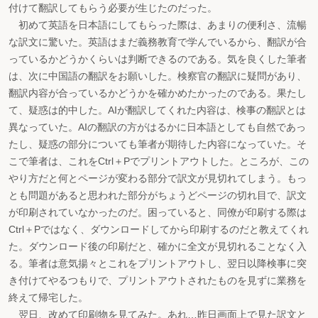
付けて翻訳してもらう必要が生じたのだった。
初めて英語を日本語にしてもらった際は、あまりの便利さ、流暢
な訳文に驚いた。英語はまだ義務教育で学んでいるから、翻訳が合
っているかどうかくらいは判断できるのである。気を良くした筆者
は、次に中国語の翻訳をお願いした。検察官の翻訳に疑問があり、
翻訳内容が合っているかどうかを確かめたかったのである。果たし
て、疑惑は的中した。AIが翻訳してくれた内容は、検事の翻訳とは
異なっていた。AIの翻訳の方がはるかに日本語としても自然であっ
たし、疑惑の部分についても筆者が期待した内容になっていた。そ
こで筆者は、これをCtrl＋Pでプリントアウトした。ところが、この
やり方だと何とページが変わる部分で訳文が見切れてしまう。もっ
とも問題があると思われた部分がちょうどページの切れ目で、訳文
が印刷されていなかったのだ。困っていると、同僚が印刷する際は
Ctrl＋Pではなく、ダウンロードしてから印刷するのだと教えてくれ
た。ダウンロード後の印刷だと、確かに全文が見切れることなく入
る。筆者は意気揚々とこれをプリントアウトし、翌日以降検事に突
き付けてやるつもりで、プリントアウトされたものを見ずに業務を
終えて帰宅した。
翌日、改めて印刷物を見てみた。あれ…昨日画面上で見た訳文と