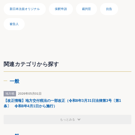
新日本法規オリジナル
保釈申請
裁判官
抗告
被告人
関連カテゴリから探す
一般
地方税
2026年05月01日
【改正情報】地方交付税法の一部改正（令和8年3月31日法律第3号〔第1
条〕 令和8年4月1日から施行）
もっとみる