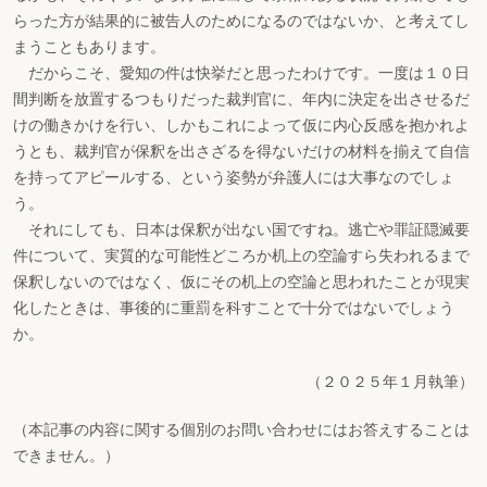
らった方が結果的に被告人のためになるのではないか、と考えてし
まうこともあります。
だからこそ、愛知の件は快挙だと思ったわけです。一度は１０日
間判断を放置するつもりだった裁判官に、年内に決定を出させるだ
けの働きかけを行い、しかもこれによって仮に内心反感を抱かれよ
うとも、裁判官が保釈を出さざるを得ないだけの材料を揃えて自信
を持ってアピールする、という姿勢が弁護人には大事なのでしょ
う。
それにしても、日本は保釈が出ない国ですね。逃亡や罪証隠滅要
件について、実質的な可能性どころか机上の空論すら失われるまで
保釈しないのではなく、仮にその机上の空論と思われたことが現実
化したときは、事後的に重罰を科すことで十分ではないでしょう
か。
（２０２５年１月執筆）
（本記事の内容に関する個別のお問い合わせにはお答えすることは
できません。）