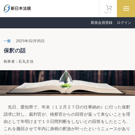
カート
新規会員登録
ログイン
一般
2025年02月05日
保釈の話
執筆者：石丸文佳
先日、愛知県で、年末（１２月２７日の仕事納め）に行った保釈
請求に対し、裁判官が、検察官からの回答が返って来ないことを理
由として年明けまで１０日間判断をしないとの回答をしたところ、
これを撤回させて年内に身柄の釈放が叶ったというニュースがあり