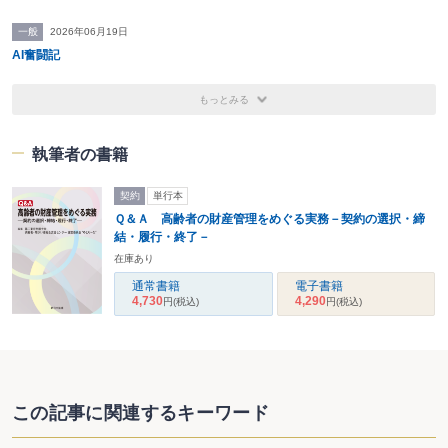
一般
2026年06月19日
AI奮闘記
もっとみる
執筆者の書籍
契約
単行本
Ｑ＆Ａ 高齢者の財産管理をめぐる実務－契約の選択・締
結・履行・終了－
在庫あり
通常書籍
電子書籍
4,730
4,290
円
(税込)
円
(税込)
この記事に関連するキーワード