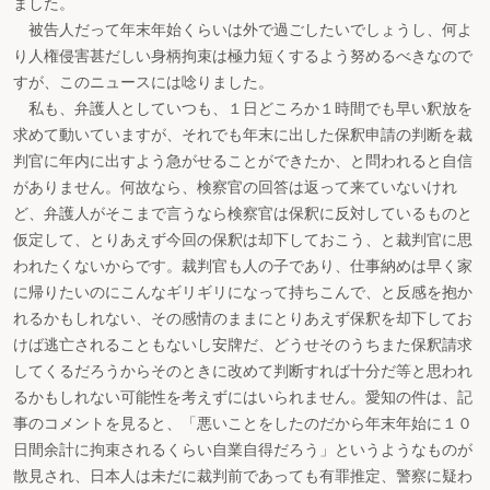
ました。
被告人だって年末年始くらいは外で過ごしたいでしょうし、何よ
り人権侵害甚だしい身柄拘束は極力短くするよう努めるべきなので
すが、このニュースには唸りました。
私も、弁護人としていつも、１日どころか１時間でも早い釈放を
求めて動いていますが、それでも年末に出した保釈申請の判断を裁
判官に年内に出すよう急がせることができたか、と問われると自信
がありません。何故なら、検察官の回答は返って来ていないけれ
ど、弁護人がそこまで言うなら検察官は保釈に反対しているものと
仮定して、とりあえず今回の保釈は却下しておこう、と裁判官に思
われたくないからです。裁判官も人の子であり、仕事納めは早く家
に帰りたいのにこんなギリギリになって持ちこんで、と反感を抱か
れるかもしれない、その感情のままにとりあえず保釈を却下してお
けば逃亡されることもないし安牌だ、どうせそのうちまた保釈請求
してくるだろうからそのときに改めて判断すれば十分だ等と思われ
るかもしれない可能性を考えずにはいられません。愛知の件は、記
事のコメントを見ると、「悪いことをしたのだから年末年始に１０
日間余計に拘束されるくらい自業自得だろう」というようなものが
散見され、日本人は未だに裁判前であっても有罪推定、警察に疑わ