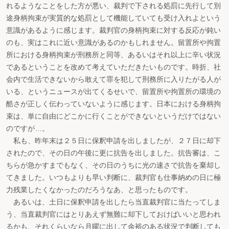
れるようなことをした方が悪い、裁判で下される処罰に先行して別
途身柄拘束が実質的な処罰として機能していても受け入れよという
意識があるように感じます。裁判官の身柄拘束に対する反応が鈍い
のも、実はこれに近い意識があるのかもしれません。留置所や拘置
所における身柄拘束が刑務所と同等、あるいはそれ以上に辛い状況
であるということを改めて考えていただきたいものです。時折、社
会内で生活できないから敢えて罪を犯して刑務所に入りたがる人が
いる、というニュースが出てくるせいで、留置所や拘置所の環境の
酷さが正しく伝わっていないように感じます。日本における身柄拘
束は、単に自由にどこかに行くことができないというだけではない
のですが…。
私も、昨年末は２５日に保釈申請を出しましたが、２７日に却下
されたので、その日の午後に更に抗告を出しました。抗告審は、こ
ちらが急かすまでもなく、その日のうちに光の速さで抗告を棄却し
てきました。いつもよりも早い判断に、裁判官も仕事納めの日に極
力残業したくなかったのだろうなあ、と思ったものです。
あるいは、土日に保釈申請を出したら当直裁判官に当たってしま
う、当直裁判官にはとりあえず無難に却下しておけばいいと思われ
るかも、それくらいなら月曜に出して余裕のある状況で判断しても