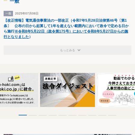
一般
一般
2025年07月08日
【改正情報】電気通信事業法の一部改正（令和7年5月28日法律第46号〔第1
条〕 公布の日から起算して1年を超えない範囲内において政令で定める日か
ら施行
※令和8年5月22日（政令第175号）において令和8年5月27日からの施
行となりました
）
もっとみる