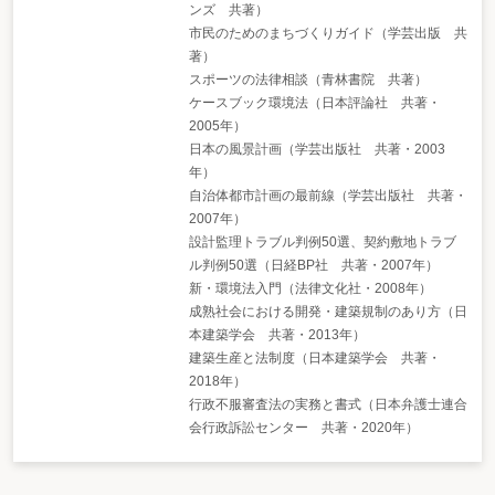
ンズ 共著）
市民のためのまちづくりガイド（学芸出版 共
著）
スポーツの法律相談（青林書院 共著）
ケースブック環境法（日本評論社 共著・
2005年）
日本の風景計画（学芸出版社 共著・2003
年）
自治体都市計画の最前線（学芸出版社 共著・
2007年）
設計監理トラブル判例50選、契約敷地トラブ
ル判例50選（日経BP社 共著・2007年）
新・環境法入門（法律文化社・2008年）
成熟社会における開発・建築規制のあり方（日
本建築学会 共著・2013年）
建築生産と法制度（日本建築学会 共著・
2018年）
行政不服審査法の実務と書式（日本弁護士連合
会行政訴訟センター 共著・2020年）