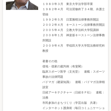
１９８０年３月 東京大学法学部卒業
１９８２年４月 司法習修終了３４期、弁護士
登録
１９９２年５月 日置雅晴法律事務所開設
２００２年４月 キーストーン法律事務所開設
２００５年４月 立教大学法科大学院講師
２００８年１月 神楽坂キーストーン法律事務
所開設
２００９年４月 早稲田大学大学院法務研究科
教授
著書その他
借地・借家の裁判例（有斐閣）
臨床スポーツ医学（文光堂） 連載：スポーツ
事故の法律問題
パドマガ（建築知識） 連載：パドマガ法律相
談室
日経アーキテクチャー（日経ＢＰ社） 連載：
法務
市民参加のまちづくり（学芸出版 共著）
インターネット護身術（毎日コミュニケーショ