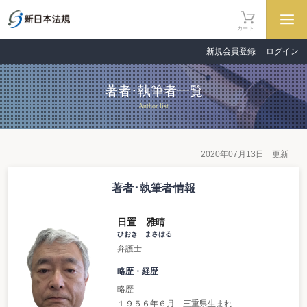
カート
新規会員登録
ログイン
著者･執筆者一覧
Author list
2020年07月13日 更新
著者･執筆者情報
日置 雅晴
ひおき まさはる
弁護士
略歴・経歴
略歴
１９５６年６月 三重県生まれ