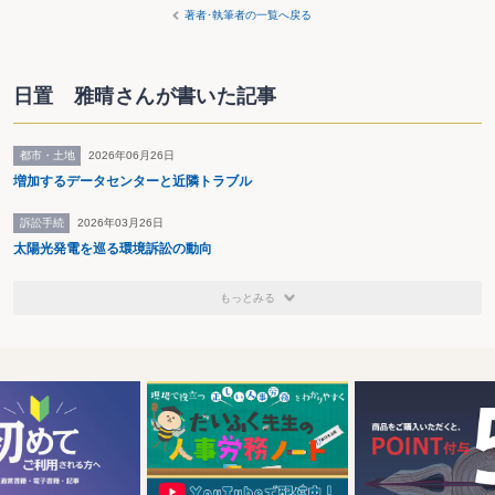
著者･執筆者の一覧へ戻る
日置 雅晴さんが書いた記事
都市・土地
2026年06月26日
増加するデータセンターと近隣トラブル
訴訟手続
2026年03月26日
太陽光発電を巡る環境訴訟の動向
もっとみる