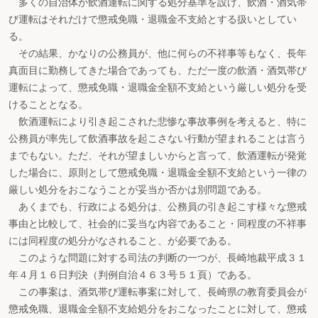
多くの自治体が飲酒運転に関する処分基準を設け、飲酒・酒気帯
び運転はそれだけで懲戒免職・退職金不支給とする扱いとしてい
る。
その結果、かなりの公務員が、他に何らの不祥事等もなく、長年
真面目に勤務してきた場合であっても、ただ一度の飲酒・酒気帯び
運転によって、懲戒免職・退職金全額不支給という厳しい処分を受
けることとなる。
飲酒運転により引き起こされた悲惨な事故事例を考えると、特に
公務員が率先して飲酒事故を起こさない行動が望まれることは言う
までもない。ただ、それが望ましいからと言って、飲酒運転が発覚
した場合に、原則として懲戒免職・退職金全額不支給という一律の
厳しい処分をおこなうことが妥当か否かは別問題である。
あくまでも、行政による処分は、公務員の引き起こす様々な懲戒
事由と比較して、社会的に妥当な内容であること・同程度の不祥事
には同程度の処分がなされること、が必要である。
このような問題に対する司法の判断の一つが、長崎地裁平成３１
年４月１６日判決（判例自治４６３号５１頁）である。
この事案は、酒気帯び運転事案に対して、長崎県の教育委員会が
懲戒免職、退職金全額不支給処分をおこなったことに対して、懲戒