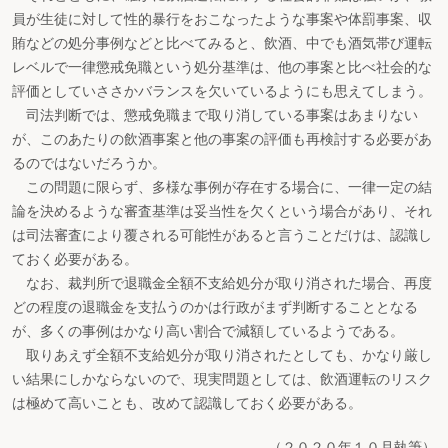
員が生徒に対して性的暴行をおこなったような事案や体罰事案、収
賄などの処分事例などと比べてみると、飲酒、中でも酒気帯び運転
レベルで一律懲戒免職という処分基準は、他の事案と比べ社会的な
評価としていささかバランスを欠いているようにも思えてしまう。
司法判断では、懲戒免職まで取り消している事案はあまりない
が、このあたりの飲酒事案と他の事案の評価も再検討する必要があ
るのではないだろうか。
この問題に限らず、多様な事例が存在する場合に、一律一定の結
論を決めるような審査基準は妥当性を欠くという場合があり、それ
は司法審査により覆される可能性があると言うことだけは、認識し
ておく必要がある。
なお、裁判所で退職金全額不支給処分が取り消された場合、再度
どの程度の退職金を支払うのかは行政がまず判断することとなる
が、多くの事例はかなり高い割合で減額しているようである。
取りあえず全額不支給処分が取り消されたとしても、かなり厳し
い結果にしかならないので、現実問題としては、飲酒運転のリスク
は極めて高いことも、改めて認識しておく必要がある。
（２０２０年１０月執筆）