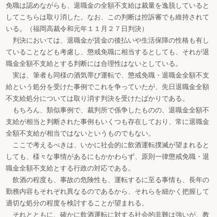
免職は認めながらも、退職金の全額不支給は裁量を逸脱していると
してこちらは取り消した。なお、この判断は控訴審でも維持されて
いる。（福岡高裁令和元年１１月２７日判決）
判決においては、退職金が賃金の後払いや生活保障の性格も有し
ていることなども考慮し、懲戒免職に相当するとしても、それが退
職金全額不支給とする判断には合理性はないとしている。
実は、筆者も同様の酒気帯び運転で、懲戒免職・退職金全額不支
給という処分を受けた事例でこれを争っていたが、先日退職金全額
不支給処分については取り消す判決を受けたばかりである。
もちろん、類似事例で、裁判所で係争したものの、退職金全額不
支給が相当と判断された事例もいくつも存在しており、常に退職金
全額不支給が相当ではないというものでもない。
ここで考えるべきは、いかに社会的に飲酒運転撲滅が望まれると
しても、様々な事情があるにもかかわらず、原則一律懲戒免職・退
職金全額不支給とする行政の対応である。
飲酒の程度も、事故の危険性も、運転するに至る事情も、長年の
勤務内容もそれぞれ異なるのであるから、それらを細かく把握して
適切な処分の程度を検討することが望まれる。
それとともに、確かに飲酒運転に対する社会的非難は強いが、教