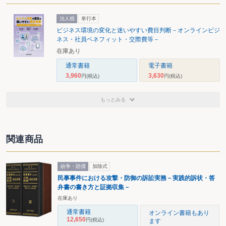
法人税
単行本
ビジネス環境の変化と迷いやすい費目判断－オンラインビジ
ネス・社員ベネフィット・交際費等－
在庫あり
通常書籍
電子書籍
3,960
3,630
円
(税込)
円
(税込)
もっとみる
関連商品
紛争・賠償
加除式
民事事件における攻撃・防御の訴訟実務－実践的訴状・答
弁書の書き方と証拠収集－
在庫あり
通常書籍
オンライン書籍もあり
12,650
円
(税込)
ます