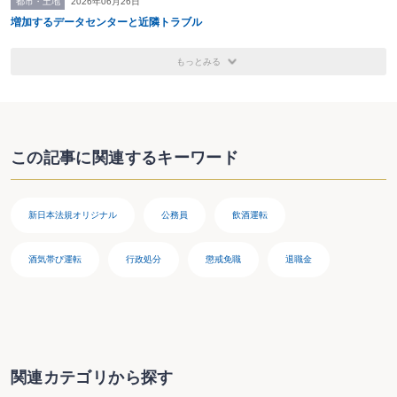
都市・土地
2026年06月26日
増加するデータセンターと近隣トラブル
著書その他
借地・借家の裁判例（有斐閣）
臨床スポーツ医学（文光堂） 連載：スポーツ事故の法律
もっとみる
問題
パドマガ（建築知識） 連載：パドマガ法律相談室
日経アーキテクチャー（日経ＢＰ社） 連載：法務
市民参加のまちづくり（学芸出版 共著）
この記事に関連するキーワード
インターネット護身術（毎日コミュニケーションズ 共
著）
市民のためのまちづくりガイド（学芸出版 共著）
スポーツの法律相談（青林書院 共著）
新日本法規オリジナル
公務員
飲酒運転
ケースブック環境法（日本評論社 共著・2005年）
日本の風景計画（学芸出版社 共著・2003年）
酒気帯び運転
行政処分
懲戒免職
退職金
自治体都市計画の最前線（学芸出版社 共著・2007年）
設計監理トラブル判例50選、契約敷地トラブル判例50選
（日経BP社 共著・2007年）
新・環境法入門（法律文化社・2008年）
成熟社会における開発・建築規制のあり方（日本建築学
会 共著・2013年）
関連カテゴリから探す
建築生産と法制度（日本建築学会 共著・2018年）