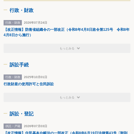
行政不服審査法の実務と書式（日本弁護士連合会行政訴訟
センター 共著・2020年）
行政・財政
行政・財政
2026年07月24日
【改正情報】防衛省組織令の一部改正（令和8年4月8日政令第125号 令和8年
4月8日から施行）
もっとみる
訴訟手続
行政・財政
2025年10月01日
行政財産の使用許可と住民訴訟
もっとみる
訴訟・登記
供託・戸籍
2026年07月03日
【改正情報】住民基本台帳法の一部改正（令和8年6月19日法律第43号〔附則