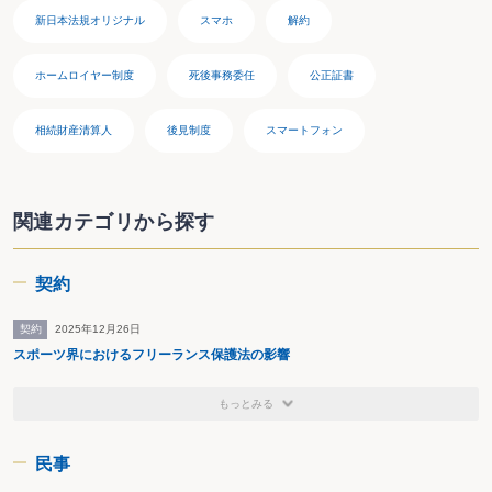
新日本法規オリジナル
スマホ
解約
ホームロイヤー制度
死後事務委任
公正証書
相続財産清算人
後見制度
スマートフォン
関連カテゴリから探す
契約
契約
2025年12月26日
スポーツ界におけるフリーランス保護法の影響
もっとみる
民事