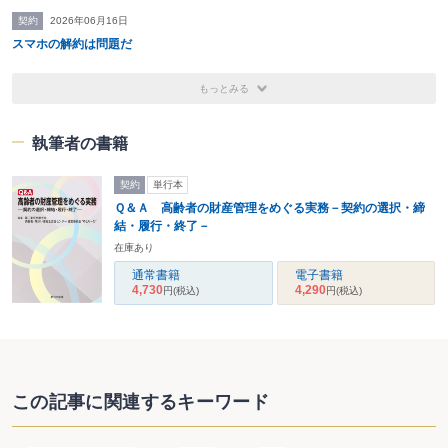
一般民事・家事、刑事事件のほか、成年後見、ホームロイ
契約
2026年06月16日
ヤー契約等高齢者、障がい者の事件を多く担当する。
スマホの解約は問題だ
もっとみる
執筆者の書籍
契約
単行本
Ｑ＆Ａ 高齢者の財産管理をめぐる実務－契約の選択・締
結・履行・終了－
在庫あり
通常書籍
電子書籍
4,730
4,290
円
(税込)
円
(税込)
この記事に関連するキーワード