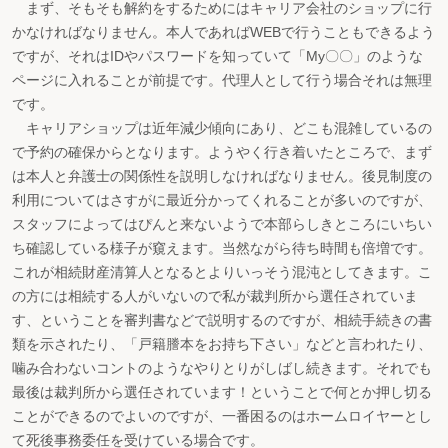
まず、そもそも解約をするためにはキャリア会社のショップに行
かなければなりません。本人であればWEBで行うこともできるよう
ですが、それはIDやパスワードを知っていて「My〇〇」のような
ページに入れることが前提です。代理人として行う場合それは無理
です。
キャリアショップは近年減少傾向にあり、どこも混雑しているの
で予約の確保からとなります。ようやく行き着いたところで、まず
は本人と弁護士の関係性を説明しなければなりません。後見制度の
利用についてはさすがに最近分かってくれることが多いのですが、
スタッフによってはぴんと来ないようで本部らしきところにいちい
ち確認している様子が窺えます。当然ながら待ち時間も倍増です。
これが相続財産清算人となるとよりいっそう混沌としてきます。こ
の方には相続する人がいないので私が裁判所から選任されていま
す、ということを審判書などで説明するのですが、相続手続きの書
類を示されたり、「戸籍謄本をお持ち下さい」などと言われたり、
噛み合わないコントのようなやりとりがしばし続きます。それでも
最後は裁判所から選任されています！ということで何とか押し切る
ことができるのでよいのですが、一番困るのはホームロイヤーとし
て死後事務委任を受けている場合です。