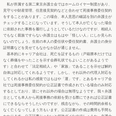
私が所属する第二東京弁護士会ではホームロイヤー制度があり、
見守りや財産管理、任意後見契約などと合わせて死後事務委任契約
をすることがあります。この場合、本人意思の確認を別の弁護士が
チェックすることになっています。そうして本人が亡くなった場合
に依頼された事務を履行しようとしているだけなのですが、相続人
でもなく親族ですらない弁護士はもはや「怪しい人」にしか見られ
ないのでしょう。生前の本人の委任状や委任契約書、弁護士の身分
証明書などを見せてもなかなか話が通じません。
基本的にキャリア会社は、死亡を証するもの（戸籍謄本だけでは
なく葬儀をやったことを示す会葬礼状でもよいことがあるようで
す）と合わせて「法定相続人」や「家族」であることを示せば解約
自体は対応してくれるようです。しかし、それ以外の代理人対応を
してくれるかは私の感覚ではもはや「運」です。とあるキャリア会
社では死後事務委任契約が公正証書で作成されている場合のみ対応
するとしており、逆にそれ以外の場合は無理なようです。我々弁護
士としても本人から死後事務の依頼を受ける際にできれば公正証書
にできるならそうしたいのですが、残念ながら、その時間的余裕も
なく亡くなってしまう方もいます。公正証書の作成は費用も手間も