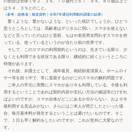
の割合は全体で８２．３％、７０歳代で６７．９％、８０歳以上で
は５４．３％とのこと。
（参考：総務省｜報道資料｜令和7年通信利用動向調査の結果）
驚くような、驚かないような、といった統計でしょうか。ひとつ
思うところとしては、高齢者はデジタルに弱い、スマホを使えない
などと言っていたのはひと昔前、もはや老若男女問わずスマホを持
っている、使っているというのが当たり前の世界です。
そして、このスマホの利用契約というのは、生きている限り、少
なくとも利用できる状況である限り、継続的に続くというところに
特徴があります。
それ故、弁護士として、成年後見、相続財産清算人、ホームロイ
ヤー等を担う中で、常に直面するのがこのスマホの解約問題です。
ご本人の手元に実際にスマホがあり今も利用している、今後も利
用するということであれば契約内容や支払い方法の確認等だけすれ
ばよいのですが、スマホ自体がどこにあるか分からない、およそ今
後利用する見込みがない、さらにはご本人が死亡したといった場
合、毎月基本料が発生するということは避けたいものです。そこ
で、１日も早く解約をしたいのですが、これが意外に大変なので
す。