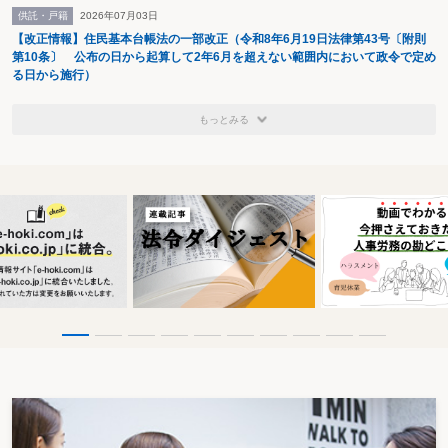
供託・戸籍
2026年07月03日
【改正情報】住民基本台帳法の一部改正（令和8年6月19日法律第43号〔附則
第10条〕 公布の日から起算して2年6月を超えない範囲内において政令で定め
る日から施行）
もっとみる