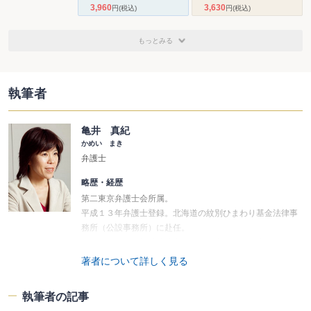
3,960
3,630
円
(税込)
円
(税込)
もっとみる
執筆者
亀井 真紀
かめい まき
弁護士
略歴・経歴
第二東京弁護士会所属。
平成１３年弁護士登録。北海道の紋別ひまわり基金法律事
務所（公設事務所）に赴任。
その後、渋谷の桜丘法律事務所（現事務所）に戻り現在に
至る。
著者について詳しく見る
第二東京弁護士会高齢者・障がい者総合支援センター委員
会、日弁連高齢者・障害者権利支援センター委員会等所
執筆者の記事
属。