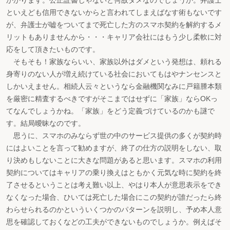
かかります。公正証書じゃないと何故ダメなのでしょうか。弁護士
といえども信用できないからと言われてしまえばなす術もないです
が、弁護士が嘘をついてまで死亡した方のスマホ契約を解約するメ
リットもありませんから・・・キャリア会社にはもう少し柔軟に対
応をして頂きたいものです。
そもそも！家族ならいい、家族以外はダメという発想は、頼れる
身寄りのない人が増え続けている社会においてもはやナンセンスと
しかいえません。相続人云々というなら金融機関なみに戸籍謄本類
を厳密に精査するべきですがそこまではせずに「家族」ならOKっ
てなんでしょうかね。「家族」をどう定義づけているのかも謎で
す。結局曖昧なのです。
思うに、スマホのみならず世の中のサービス提供の多くが契約時
にはよいことを言って勧めますが、終了の仕方の説明をしない、取
り決めもしないことに大きな問題があると思います。スマホの利用
契約についてはキャリアの乗り換えはともかく元気な時に契約を終
了させるということは考え難い以上、やはり本人が意思表示をでき
なくなった場合、ひいては死亡した場合にこの契約が誰だったら終
わらせられるのかといういくつかのパターンを説明し、予め本人意
思を確認しておくなどの工夫ができないものでしょうか。例えばそ