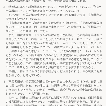
本訴訟の結果を通知・公告する、等、手続的負担も相当である。
３ 特例法に基づく訴訟提起が5件であることは上記のとおりである。手続が
十分機能しているか否かは評価が分かれるところであろう。
ちなみに、全国の消費生活センターに寄せられる相談につき、令和元年の
実情は下記のとおりである。
消費者が事業者から請求された又は契約した金額である「平均契約購入金
額」は９８万５０００円、消費者が実際に支払った金額である「平均既支払
額」が３８万２０００円、である。
また、消費者被害・トラブルの経験があると認識し、その内容を具体的に
回答した人のうち、相談・申出をした人の割合が４４．８パーセント、誰に
も相談・申出をしていない人の割合は４５．４パーセントであり、更に、相
談・申出をした相手が誰かについて、消費生活センター等は８．６パーセン
ト、弁護士等の専門家は２．１パーセント、消費者団体は１．４パーセント
となっている。係る調査結果に鑑みれば、個別消費者が、事業者に対して金
銭を支払ったことに疑問を持ちつつも、具体的に係る意思を表明していない
ことが窺える。この、消費者が具体的な不満の意思表明をしていない理由の
１つに、紛争となっている金額が少額であることも含まれるであろう。
筆者は、特例法に基づく訴訟手続がもっと活用されれば、係る現状にも変
化が生じる、と考えている。
４ 事業者側が、特定適格消費者団体から返金の申入れを受けた後、任意に返
金に応じた例もある。その理由は、特例法に基づく訴訟提起を嫌気したこと
も含まれるであろう。このため、一概に、訴訟件数でのみ特例法の効能を論
じるべきでない、とも評価できる。
しかし、消費者に周知される程度に制度が活用されなければ、個別消費者
の被害回復にはなお十分でない。特例法に基づく上記訴訟制度に「目詰ま
り」の要素があるか否か、また、目詰まり解消のために何が必要か、検討会