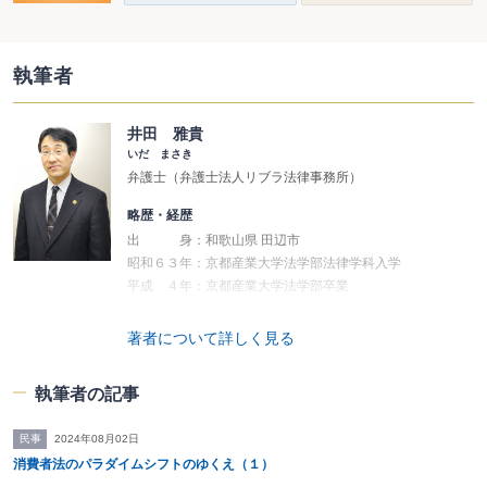
執筆者
井田 雅貴
いだ まさき
弁護士（弁護士法人リブラ法律事務所）
略歴・経歴
出 身：和歌山県 田辺市
昭和６３年：京都産業大学法学部法律学科入学
平成 ４年：京都産業大学法学部卒業
平成 ７年：司法試験合格
平成 ８年：最高裁判所第５０期司法修習生
著者について詳しく見る
平成１０年：京都弁護士会 谷口法律会計事務所 所属
平成１３年：大分県弁護士会登録変更 リブラ法律事務所
執筆者の記事
所属
平成１６年：弁護士法人リブラ法律事務所に改組
民事
2024年08月02日
消費者法のパラダイムシフトのゆくえ（１）