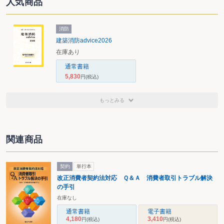
人気商品
消防
建築消防advice2026
在庫あり
通常書籍
5,830
円
(税込)
もっとみる
関連商品
契約
単行本
改正消費者契約法対応 Ｑ＆Ａ 消費者取引トラブル解決
の手引
在庫なし
通常書籍
電子書籍
4,180
3,410
円
(税込)
円
(税込)