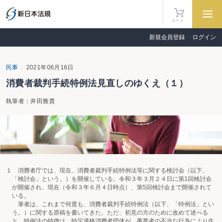
カート
新規会員登録
ログイン
民事
2021年06月16日
消費者裁判手続特例法見直しのゆくえ（１）
執筆者：井田雅貴
１ 消費者庁では、現在、消費者裁判手続特例法等に関する検討会（以下、
「検討会」という。）を開催している。令和３年３月２４日に第1回検討会
が開催され、現在（令和３年６月４日時点）、第5回検討会まで開催されて
いる。
筆者は、これまで何度も、消費者裁判手続特例法（以下、「特例法」とい
う。）に関する原稿を書いてきた。ただ、初見の方のために改めて述べる
と、特例法の特徴は、特定適格消費者団体が、事業者の不当な行為により生