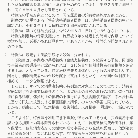
じた財産的被害を集団的に回復するための制度であり、平成２５年に創設さ
れ、同２８年１０月から運用されている。
特例法の手続対象となるのは、同法運用後の消費者契約が対象である。
制度の担い手である「特定適格消費者団体」は、適格消費者団体の中から
認定され、令和３年３月１日時点で３団体が認定されている。
特例法に基づく訴訟提起は、令和３年３月１日時点で５件なされている。
特例法制定時の付帯決議には、施行後３年を経過した時点で内容について
検討を加え、必要があれば見直す、とあることから、検討会が開始されたも
のである。
２ 特例法に規定する訴訟手続は２段階に分かれる。
１段階目は、事業者の共通義務（金銭支払義務）を確認する手続、同段階
で事業者の共通義務が認められれば、２段階目で個別債権者の債権額を確定
する手続、となっている。特定適格消費者団体が、いずれの段階においても
関与し、個別消費者への金銭分配まで実施するという、わが国の法制度上、
極めてユニークな制度である。
もっとも、すべての消費者契約が特例法の対象となるのではなく、消費者
契約に関する金銭支払義務のうち、①契約上の債務の履行の請求、②不当利
得に係る請求、③契約上の債務の不履行による損害賠償の請求、④不法行為
に基づく民法の規定による損害賠償の請求、の４つの事案に限られている。
しかも、損害として「拡大損害、逸失利益、人身損害、 慰謝料」は除かれて
いる。
このように、特例法を利用できる事案が限られているうえ、共通義務を確
認できる損害の内容も限定されている。加えて、特定適格消費者団体は、第
２段階で、個別消費者からの授権を経て事業者から金銭を受領し、個別消費
者に金銭を分配しなければならず、同消費者からの授権を経る前提として、