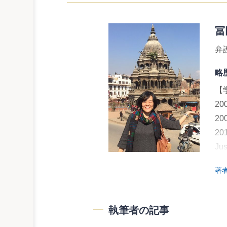
冨
弁
略
【
2
2
20
Ju
著
【
2
2
執筆者の記事
2