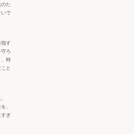
益のた
ないで
目指す
を守ろ
）、時
なこと
た。
性を、
にすぎ