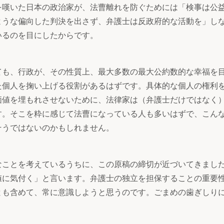
を嘆いた日本の政治家が、法曹離れを防ぐためには「検事は公
ような偏向した判決を出さず、弁護士は反政府的な活動を」し
いるのを目にしたからです。
ても、行政が、その性質上、最大多数の最大公約数的な幸福を
た個人を掬い上げる役割があるはずです。具体的な個人の権利
価値を埋もれさせないために、法律家は（弁護士だけではなく
す。そこを粋に感じて法曹になっている人も多いはずで、こん
そうではないのかもしれません。
なことを考えているうちに、この原稿の締切が近づいてきまし
値に気付く」と言います。弁護士の独立を担保することの重要
とも含めて、常に意識しようと思うのです。ごまめの歯ぎしり