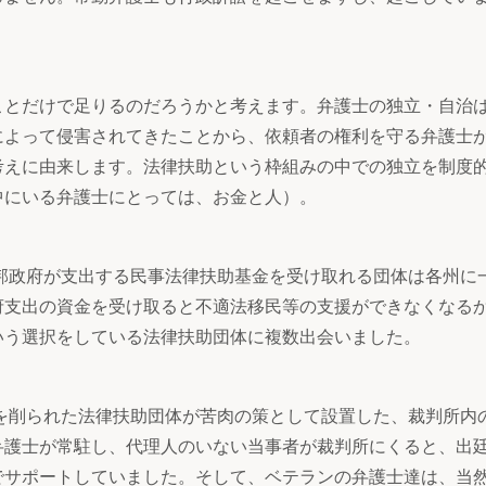
ことだけで足りるのだろうかと考えます。弁護士の独立・自治
によって侵害されてきたことから、依頼者の権利を守る弁護士
考えに由来します。法律扶助という枠組みの中での独立を制度
中にいる弁護士にとっては、お金と人）。
連邦政府が支出する民事法律扶助基金を受け取れる団体は各州に
府支出の資金を受け取ると不適法移民等の支援ができなくなる
いう選択をしている法律扶助団体に複数出会いました。
算を削られた法律扶助団体が苦肉の策として設置した、裁判所内
弁護士が常駐し、代理人のいない当事者が裁判所にくると、出
でサポートしていました。そして、ベテランの弁護士達は、当