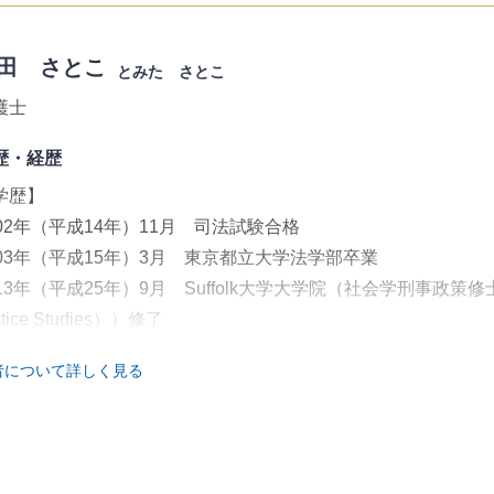
田 さとこ
とみた さとこ
護士
歴・経歴
学歴】
002年（平成14年）11月 司法試験合格
003年（平成15年）3月 東京都立大学法学部卒業
13年（平成25年）9月 Suffolk大学大学院（社会学刑事政策修士課程（Mas
stice Studies））修了
者について詳しく見る
職歴】
004年（平成16年）10月 弁護士登録（桜丘法律事務所（第二
006年（平成18年）10月 法テラス佐渡法律事務所赴任
010年（平成22年）3月 法テラス沖縄法律事務所赴任