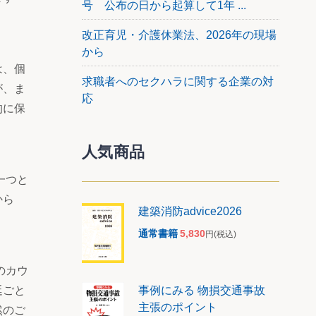
号 公布の日から起算して1年 ...
改正育児・介護休業法、2026年の現場
から
は、個
求職者へのセクハラに関する企業の対
が、ま
応
的に保
人気商品
一つと
から
建築消防advice2026
通常書籍
5,830
円
(税込)
のカウ
事例にみる 物損交通事故
廷ごと
主張のポイント
然のご