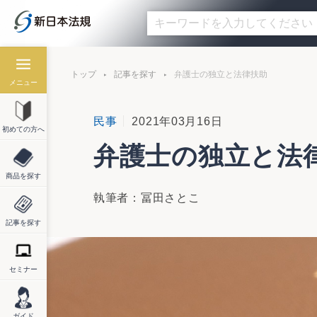
トップ
記事を探す
弁護士の独立と法律扶助
メニュー
民事
2021年03月16日
初めての方へ
弁護士の独立と法
商品を探す
執筆者：冨田さとこ
記事を探す
セミナー
ガイド