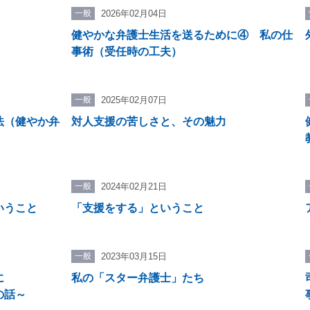
015年（平成27年）9月 国際協力機構（JICA）ネパール裁
一般
2026年02月04日
）チーフアドバイザー
健やかな弁護士生活を送るために④ 私の仕
018年3月～現在 日本司法支援センター（法テラス）本部
事術（受任時の工夫）
020年7月～現在 法テラス東京法律事務所（併任）
掲載コラムは、著者個人の経験・活動に基づき綴っているもの
一般
2025年02月07日
ではありません。
法（健やか弁
対人支援の苦しさと、その魅力
一般
2024年02月21日
いうこと
「支援をする」ということ
一般
2023年03月15日
に
私の「スター弁護士」たち
の話～