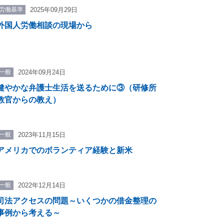
判所能力強化プロジェクト（カトマンズ、ネパー
労働基準
2025年09月29日
外国人労働相談の現場から
で、新旧いずれの所属先の意見も代表するも
一般
2024年09月24日
健やかな弁護士生活を送るために③（研修所
教官からの教え）
一般
2023年11月15日
アメリカでのボランティア経験と新米
一般
2022年12月14日
司法アクセスの問題～いくつかの借金整理の
事例から考える～