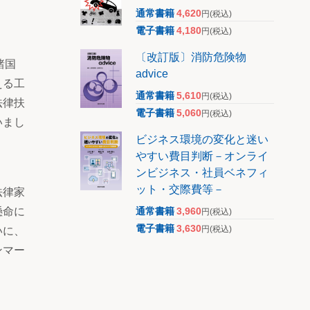
通常書籍
4,620
円
(税込)
電子書籍
4,180
円
(税込)
〔改訂版〕消防危険物
諸国
advice
える工
通常書籍
5,610
円
(税込)
法律扶
電子書籍
5,060
円
(税込)
いまし
ビジネス環境の変化と迷い
やすい費目判断－オンライ
ンビジネス・社員ベネフィ
ット・交際費等－
法律家
通常書籍
3,960
懸命に
円
(税込)
電子書籍
3,630
円
(税込)
いに、
ンマー