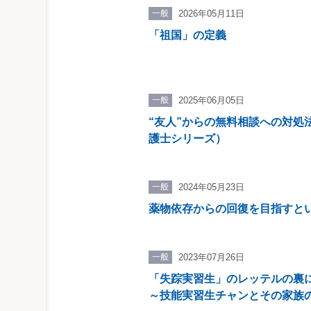
2
一般
2026年05月11日
ル
「祖国」の定義
2
2
※
一般
2025年06月05日
の
“友人”からの無料相談への対処
護士シリーズ）
一般
2024年05月23日
薬物依存からの回復を目指すと
一般
2023年07月26日
「失踪実習生」のレッテルの裏
～技能実習生チャンとその家族