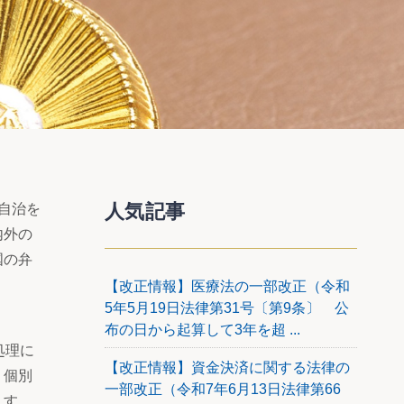
人気記事
自治を
内外の
国の弁
【改正情報】医療法の一部改正（令和
5年5月19日法律第31号〔第9条〕 公
布の日から起算して3年を超 ...
処理に
【改正情報】資金決済に関する法律の
。個別
一部改正（令和7年6月13日法律第66
ます