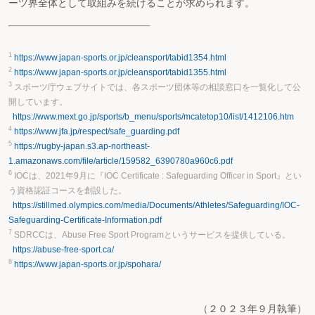
ーツ界全体として取組みを続けることが求められます。
1
https://www.japan-sports.or.jp/cleansport/tabid1354.html
2
https://www.japan-sports.or.jp/cleansport/tabid1355.html
3
スポーツ庁ウェブサイトでは、各スポーツ団体等の相談窓口を一覧化して公
開しています。
https://www.mext.go.jp/sports/b_menu/sports/mcatetop10/list/1412106.htm
4
https://www.jfa.jp/respect/safe_guarding.pdf
5
https://rugby-japan.s3.ap-northeast-
1.amazonaws.com/file/article/159582_6390780a960c6.pdf
6
IOCは、2021年9月に『IOC Certificate : Safeguarding Officer in Sport』とい
う資格認証コースを創設した。
https://stillmed.olympics.com/media/Documents/Athletes/Safeguarding/IOC-
Safeguarding-Certificate-Information.pdf
7
SDRCCは、Abuse Free Sport Programというサービスを提供している。
https://abuse-free-sport.ca/
8
https://www.japan-sports.or.jp/spohara/
（２０２３年９月執筆）