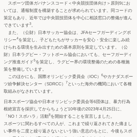
スポーツ団体ガバナンスコード＜中央競技団体向け＞原則9にお
いては、通報制度を構築することが求められています。同コードの
策定もあり、近年では中央競技団体を中心に相談窓口の整備が進ん
3
できています
。
また、（公財）日本サッカー協会は、JFAセーフガーディングポ
4
リシー
を策定し、子どもたちがサッカーを安心・安全に楽しみ続
けられる環境を生み出すための基本原則を策定しています。（公
財）日本ラグビー・フットボール協会においても、セーフガーディ
5
ング推進ガイド
を策定し、ラグビー界の環境整備のための各種施
策を整備しています。
6
このほかにも、国際オリンピック委員会（IOC）
やカナダスポー
7
ツ紛争解決センター（SDRCC）
といった海外の機関において各種
取組みがなされています。
日本スポーツ協会や日本オリンピック委員会等6団体は、暴力行為
根絶宣言を採択してからちょうど10年後の2023年4月25日に、
8
「NO！スポハラ」活動
を開始することを宣言しました。
スポーツに関わるすべての人が、これまで繰り返されてきた痛まし
い事件を二度と繰り返さないという強い意志のもとに、今後もスポ