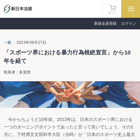
カート
新規会員登録
ログイン
一般
2023年09月27日
「スポーツ界における暴力行為根絶宣言」から10
年を経て
執筆者：多賀啓
今からちょうど10年前、2013年は、日本のスポーツ界における
一つのターニングポイントであったと言って良いでしょう。その2
月に、下村博文文部科学大臣（当時）が「日本のスポーツ史上最大