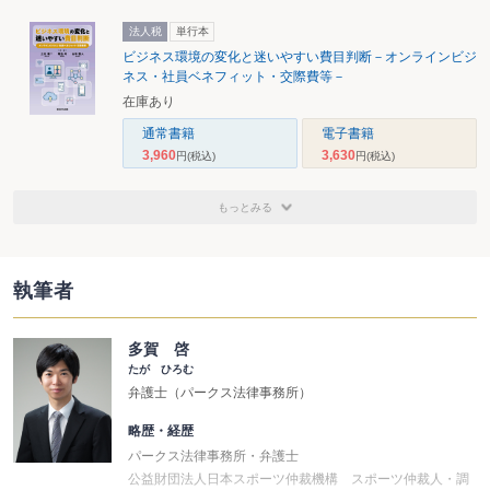
法人税
単行本
ビジネス環境の変化と迷いやすい費目判断－オンラインビジ
ネス・社員ベネフィット・交際費等－
在庫あり
通常書籍
電子書籍
3,960
3,630
円
(税込)
円
(税込)
もっとみる
執筆者
多賀 啓
たが ひろむ
弁護士（パークス法律事務所）
略歴・経歴
パークス法律事務所・弁護士
公益財団法人日本スポーツ仲裁機構 スポーツ仲裁人・調