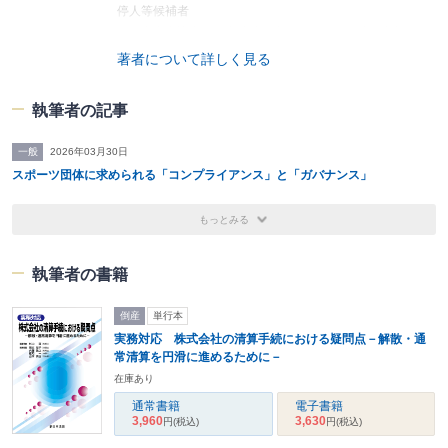
停人等候補者
第一東京弁護士会総合法律研究所 スポーツ法研究部会
部会長
著者について詳しく見る
学歴
執筆者の記事
2010年 首都大学東京都市教養学部法学系（現 東京都立大
学法学部）卒業
一般
2026年03月30日
2012年 首都大学東京法科大学院（現 東京都立大学法科大
スポーツ団体に求められる「コンプライアンス」と「ガバナンス」
学院）修了
取扱分野
もっとみる
スポーツ法務、企業・団体法務、訴訟・仲裁その他紛争解
決
執筆者の書籍
著書
倒産
単行本
『スポーツの法律相談』（共著）青林書院（2017年3月）
実務対応 株式会社の清算手続における疑問点－解散・通
『スポーツ事故対策マニュアル』（共著）体育施設出版
常清算を円滑に進めるために－
（2017年7月）
在庫あり
『Ｑ＆Ａでわかる アンチ・ドーピングの基本』（編著）同
通常書籍
電子書籍
文館出版（2018年11月)
3,960
3,630
円
(税込)
円
(税込)
『法務担当者のための契約実務ハンドブック』（共著）商