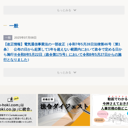
もっとみる
一般
一般
2025年07月08日
【改正情報】電気通信事業法の一部改正（令和7年5月28日法律第46号〔第1
条〕 公布の日から起算して1年を超えない範囲内において政令で定める日か
ら施行
※令和8年5月22日（政令第175号）において令和8年5月27日からの施
行となりました
）
もっとみる