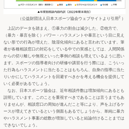
2
（公益財団法人日本スポーツ協会ウェブサイトより引用
）
上記のデータを踏まえ、①暴力の割合は減少した、②他方で、
（暴力・暴言を除く）パワー・ハラスメントや暴言という目に見え
ない形での行為が増えた、陰湿化傾向にあると言われています。筆
者が各種相談窓口の対応をしている中での実感としては、人間関係
からの切り離しや無視といった事例の相談も増えているように思い
ます。スポーツの指導者向けの研修や講習を行う際には、こういっ
た行為もハラスメントに当たることはもちろん、自身の指導に当た
りいかにしてハラスメントを回避すべきかを考える機会を提供して
いく必要があるでしょう。
なお、日本スポーツ協会は、近年相談件数は増加傾向にあるとも
説明しています。このことを重視すべきであることは言うまでもあ
りませんが、相談窓口の周知が進んだこと等により、声を上げるケ
ースが増えてきているという側面もあるでしょうから、単純に暴力
やハラスメント事案の総数が増加していると結論付けることまでは
できないでしょう。