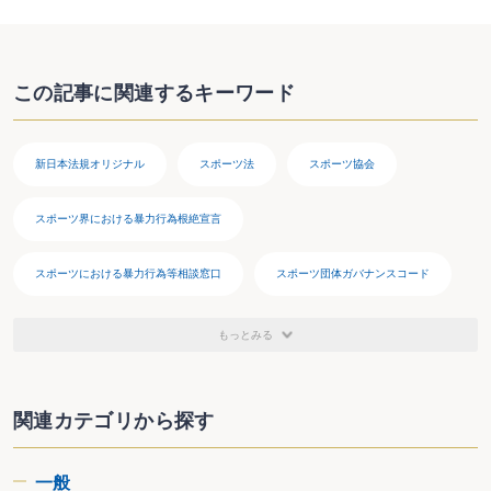
事法務（2019年3月）
『スポーツ事故の法的責任と予防 ～競技者間事故の判例分
析と補償の在り方～』（編著）道和書院（2022年3月）
『これで防げる！学校体育・スポーツ事故 科学的視点で
この記事に関連するキーワード
考える実践へのヒント』（編著）中央法規出版（2023年9
月）
『実務対応 株式会社の清算手続における疑問点－解散・
新日本法規オリジナル
通常清算を円滑に進めるために』（共著）新日本法規出版
スポーツ法
スポーツ協会
（2024年1月）
スポーツ界における暴力行為根絶宣言
スポーツにおける暴力行為等相談窓口
スポーツ団体ガバナンスコード
スポハラ
ハラスメント
もっとみる
関連カテゴリから探す
一般